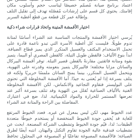
اعتماد برنامج صيانة مُصمّم خصيصًا ليناسب حجم وأسلوب مكان
إقامتك. يحتوي كل قسم على إرشادات مُفصّلة تهدف إلى تقليل التلف
وإطالة عمر كل قطعة من قطع أغطية السرير.
اختيار الأقمشة المتينة واتخاذ قرارات شراء ذكية
يُرسي اختيار الأقمشة والمنتجات المناسبة عند الشراء أساسًا لمتانة
تدوم طويلًا. فليست كل أغطية الأسرة التي تبدو ناعمة قادرة على
تحمل الاستخدام المكثف والغسيل المتكرر الذي يميز قطاع الضيافة.
ابدأ بنوع الألياف: فالقطن طويل التيلة، كالقطن المصري أو البيما، يتميز
بقوة ومتانة فائقتين مقارنةً بالقطن قصير التيلة. توفر أقمشة البيركال
والساتان مزايا مختلفة؛ فالبيركال يتميز بنعومته وقدرته على التهوية،
ويتحمل الغسيل المتكرر، بينما يمنح الساتان ملمسًا حريريًا ولكنه قد
يتلف بسرعة إذا لم يُعتنى به جيدًا. أما الأقمشة المخلوطة التي تحتوي
على البوليستر فتقاوم التجاعيد والانكماش، لكن الأقمشة المخلوطة
الغنية بالألياف الصناعية تُقلل من التهوية وقد تتلف بسرعة أكبر عند
تعرضها المستمر للحرارة والمواد الكيميائية. لذا، ضع في اعتبارك
المفاضلة بين الراحة والمتانة عند الشراء.
عدد الخيوط مهم، لكن ليس بمعزل عن غيره. فعدد الخيوط المرتفع
للغاية قد يُخفي جودة الخيوط المنخفضة أو يستخدم خيوطًا متعددة
الطبقات؛ لذا، قيّم جودة الخيوط وتشطيب الشركة المصنعة. ابحث عن
تشطيبات فندقية عالية الجودة تقاوم التكتل والبهتان. انتبه أيضًا لطرق
الصباغة؛ فالأقمشة المصبوغة تفاعليًا أو المصبوغة في المحلول تحافظ