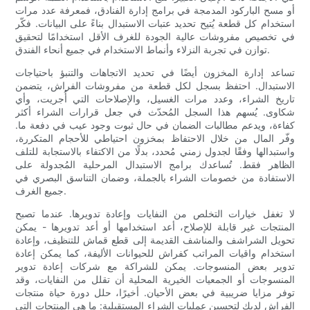
أو مسح الباركود المدمجة في برامج إدارة الفنادق، فمعرفة عدد مرات
استخدام كل قطعة يُتيح تحديد عتبات الاستبدال بناءً على البيانات. فكّر
في تخصيص مفروشات عالية الجودة للغرف الأقل استخدامًا لتحقيق
توازن في تجربة النزلاء وأنماط الاستخدام في جميع أنحاء الفندق.
تساعد إدارة المخزون أيضًا في تحديد الاتجاهات والتنبؤ باحتياجات
الاستبدال. احتفظ بسجل لكل قطعة من مفروشات الفراش، يتضمن
تاريخ الشراء، وعدد مرات الغسيل، والإصلاحات التي أُجريت، وأي
شكاوى. يُسهم هذا السجل المُحدّث في جعل قرارات الشراء أكثر
كفاءة، ويدعم مطالبات الضمان في حال ثبوت وجود عيب في دفعة ما.
وفّر المال من خلال الاحتفاظ بمخزون احتياطي للأحجام المتكررة،
واستبدالها وفقًا لجدول زمني مُحدد، بدلًا من الاكتفاء بالاستجابة للتلف
الظاهر فقط. تُساعدك برامج الاستبدال المرحلية المُجدولة على
الاستفادة من خصومات الشراء بالجملة، وضمان التناسق البصري في
جميع الغرف.
لا تغفل خيارات التخلص من النفايات وإعادة تدويرها. عندما تصبح
المنتجات غير قابلة للإصلاح، أعد استخدامها أو أعد تدويرها - يمكن
تحويل الشراشف والمناشف القديمة إلى قطع قماش للتنظيف، وإعادة
استخدام واقيات المراتب كفراش للحيوانات الأليفة، كما يمكن إعادة
تدوير بعض المنسوجات. يمكن للشراكة مع شركات إعادة تدوير
المنسوجات أو الجمعيات الخيرية المحلية أن تقلل من النفايات، وقد
توفر مزايا ضريبية في بعض الأحيان. أخيرًا، حلل دورة حياة منتجات
الفراش لديك لتحسين عمليات الشراء المستقبلية: ما هي المنتجات التي