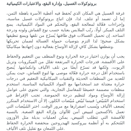
بروتوكولات الغسيل، وإدارة البقع، والاعتبارات الكيميائية
غرفة الغسيل هي المكان الذي تُحفظ فيه أغطية الأسرة باهظة الثمن،
إما أن تصمد أو تتلف. لذا، فإن اتباع بروتوكولات غسيل مناسبة،
وإجراءات فعّالة لمعالجة البقع، والتحكم في المواد الكيميائية، يمنع
التلف المبكر. أولًا، رتّب الملابس بعناية حسب نوع القماش ولونه ودرجة
اتساخه. إن تحميل الغسالات فوق طاقتها يُسرّع من تلفها ويمنع تنظيفها
بشكل صحيح؛ لذا التزم بتوصيات حمولة الغسالة لضمان تحريكها
وشطفها بشكل كافٍ لإزالة الأوساخ بفعالية دون إجهادها ميكانيكيًا.
يجب أن يوازن اختيار درجة الحرارة ونوع المنظف بين التعقيم والحفاظ
على الأقمشة. فدرجات الحرارة المرتفعة تقلل من الميكروبات وتزيل
الزيوت، ولكنها قد تسرّع أيضًا من تلف الألياف وانكماشها. يُنصح
باستخدام أقل درجة حرارة فعّالة موصى بها لنوع القماش، حيث يمكن
للعديد من المنظفات الحديثة والتقنيات الميكانيكية التعقيم في درجات
حرارة معتدلة عند استخدامها مع المواد الكيميائية المناسبة. استخدم
منظفات مصممة خصيصًا للمغاسل التجارية، والتي تحتوي على عوامل
إزالة الأوساخ ومواد لتنظيم درجة الحموضة. تجنب الإفراط في
استخدام المُبيّض؛ فبينما تُبيّض مُبيّضات الكلور، إلا أن الاستخدام المتكرر
يُضعف الألياف ويُسبب اصفرارها مع مرور الوقت. اختر المُبيّضات التي
تعمل بالأكسجين لتبييض آمن للألوان وإزالة البقع الصعبة. بالنسبة
للأقمشة التي تتطلب التبييض، يمكن لعمليات بديلة مثل الأوزون
المُتحكم به أو أنظمة بيروكسيد الهيدروجين منخفضة الحرارة الحفاظ
على اللمعان مع تقليل تلف الألياف.