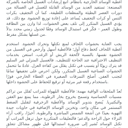
أغطية الوسائد الخارجية بانتظام. اتبع إرشادات الغسيل الخاصة بالشركة
المصنعة: تستفيد العديد من الوسائد القابلة للغسل في الغسالة من
دورات العصر البطيئة والمنظفات اللطيفة، كما أن التجفيف بكرات
التنس أو كرات التجفيف يُساعد على إعادة توزيع الحشوة. مع ذلك، قد
يؤدي الغسيل المتكرر إلى تلف بعض الحشوات، لذا وازن بين النظافة
وطول العمر - فكّر في استبدال الوسائد وفقًا لجدول زمني محدد بدلاً
من غسلها بشكل مفرط.
يجب العناية بحشوات اللحاف لمنع تكتلها وتحرك الحشوة. استخدم
أغطية اللحاف كخط دفاع أول؛ فالأغطية أسهل وأرخص في الغسيل من
الحشوة نفسها. بالنسبة لألحفة الريش أو الزغب، استعن بخدمات
التنظيف الاحترافية عند الحاجة للتنظيف، فالغسيل المنزلي غير السليم
قد يترك زيوتًا أو يتسبب في تكتل يقلل من كفاءة العزل. عادةً ما تتحمل
الحشوات الصناعية الغسيل المتكرر، ولكن احرص على تجفيفها تمامًا
لتجنب العفن. أصلح التمزقات الصغيرة في الغطاء الخارجي فورًا
باستخدام رقعة غير مرئية أو ترقيع للحفاظ على الحشوة داخلها.
تُعدّ الملحقات الواقية مهمة: فالأغطية المُهواة للمراتب تُقلل من تراكم
مسببات الحساسية وتسمح بخروج بخار الرطوبة، مما يمنع نمو العفن
والبكتيريا. يُنصح بتدوير الوسائد والأغطية الزخرفية لتقليل الضغط
المستمر في مكان واحد، وتخزين الوسائد الإضافية في حاويات جيدة
التهوية بعيدًا عن أشعة الشمس المباشرة والرطوبة. أخيرًا، راقب آراء
النزلاء حول الراحة والدعم؛ فالتعليقات المتكررة حول ترهل المراتب أو
تكتل الوسائد تُشير إلى ضرورة استبدالها قبل ظهور مشاكل تتعلق