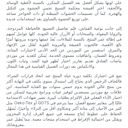
على لونها بشكل أفضل بعد الغسيل المتكرر. بالنسبة لأغطية الوسائد
والألحفة، اختر أقمشة محكمة النسيج تحمي الحشوة من التكتل
والهجرة. كما أن تصميمات الحشوات المبطنة أو ذات الحواجز تساعد
على توزيع الحشوة بالتساوي بعد استخدامات عديدة.
إلى جانب نوعية القماش، قيّم تفاصيل التصنيع: فالخياطة المزدوجة،
والزوايا المقواة، والسحابات أو الأزرار عالية الجودة، كلها عوامل تُسهم
في إطالة عمر المنتج. بالنسبة للملاءات، يُعدّ عمقها وجودة مرونتها أمرًا
بالغ الأهمية، فالجيوب العميقة والمرونة القوية تُقلل من الإجهاد
والتمزق. استفسر من الموردين عن الحد الأدنى لاختبارات المتانة،
وشروط الضمان، واتفاقيات مستوى الخدمة. يُمكن للعديد من موردي
بياضات الفنادق تقديم تقارير اختبار تُظهر قوة الشد، وثبات اللون،
والانكماش بعد دورات الغسيل القياسية في هذا المجال.
ضع في اعتبارك تكلفة دورة حياة المنتج عند اتخاذ قرارات الشراء.
فاللحاف الرخيص الذي يحتاج إلى استبدال سنوي يكلف في النهاية أكثر
من منتج عالي الجودة يدوم خمس سنوات مع العناية المناسبة. ابنِ
علاقات مع موردين مستعدين لتوفير عينات وبرامج تجريبية لتتمكن من
اختبار الأداء الفعلي قبل الالتزام بطلبات كبيرة. تشير شهادات الاستدامة
مثل Oeko-Tex أو GOTS غالبًا إلى معايير تصنيع أفضل، مما يترجم في
كثير من الأحيان إلى متانة أكبر وشكاوى أقل من النزلاء. وأخيرًا، يُسهّل
الحفاظ على خطوط إنتاج متسقة في جميع الغرف إدارة المخزون
ويقلل من احتمالية الإفراط في استخدام منتجات معينة، مما يُطيل عمر
مفروشاتك.