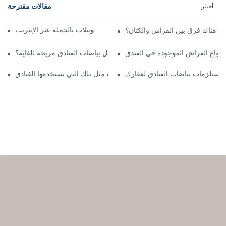
مقالات مقترحة
أخبار
اشترِ أغطية أسرّة الفنادق والموتيلات بالجملة عبر الإنترنت
ل هناك فرق بين الفراش والكتان؟
أنواع الفراش الموجودة في الفندق
ما الذي يجعل بياضات الفنادق مريحة للغاية؟
ر مستلزمات بياضات الفنادق لعقارك
كيفية العثور على ملاءات عالية الجودة مثل تلك التي تستخدمها الفنادق