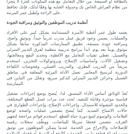
بالنظافة أو السمعة. من خلال التعامل مع هذه المكونات كجزء لا يتجزأ
من نظام الفراش الخاص بك وجدولة العناية بها وفقًا لذلك، فإنك تحافظ
على الراحة وتُطيل عمر المرتبة.
أنظمة تدريب الموظفين والتوثيق ومراقبة الجودة
يعتمد طول عمر أغطية الأسرة المستدامة بشكل كبير على الأفراد
والعمليات. يضمن وجود فريق عمل مدرب تدريباً جيداً، وتوثيق واضح،
ومراقبة جودة متسقة، تطبيق الممارسات المذكورة سابقاً بشكل
موثوق يوماً بعد يوم. ابدأ ببرامج تدريبية منظمة لفرق التدبير المنزلي
والغسيل، تغطي تقنيات التعامل مع الأغطية، وتحديد البقع ومعالجتها،
وتشغيل الآلات، وأساسيات الإصلاح، وبروتوكولات التخزين. استخدم
مزيجاً من التدريب النظري، والتدريب العملي، وفحوصات الكفاءة
الدورية لترسيخ المعايير. تعمل الأدلة المرئية المعلقة في مناطق
الغسيل وخزائن التدبير المنزلي كتذكير سريع، وتقلل من التباين في
الممارسة.
تُعدّ الوثائق أساس الأداء المتسق. لذا، يُنصح بوضع إجراءات تشغيل
قياسية موجزة وقابلة للتنفيذ، تُحدد عدد مرات غسل القطع المختلفة،
والحدود المقبولة للاستبدال، وإجراءات الإصلاح، وإجراءات الطوارئ في
حالات الاتساخ الشديد. كما يُنصح بتضمين عمليات واضحة لوضع
العلامات والوسوم لتتبع دورة حياة القطع. استخدم قوائم مراجعة لتجهيز
الغرف، تتضمن فحصًا سريعًا للبياضات، ووظّف سجلات رقمية
للإصلاحات والإخراج من الخدمة. عندما يتمكن الموظفون من توثيق
سبب إخراج قطعة ما من الخدمة - كالبقع أو التمزق أو فقدان السلامة