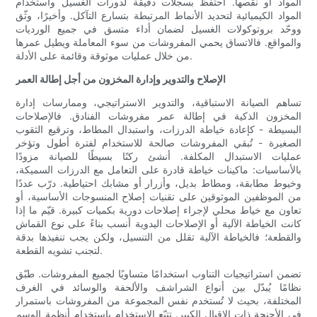
المواد أو نقصها. احتفظ بسجلات دقيقة لدورات الغسيل واستخدام
المواد الكيميائية لتحديد الأنماط المرتبطة بتسارع التآكل. وأخيرًا، وثّق
ووحّد بروتوكولات الغسيل لضمان أداء متسق في جميع الورديات
والمواقع. فالاتساق يحمي المفروشات من سوء المعاملة ويطيل عمرها
من خلال عمليات موثوقة وقائمة على الأدلة.
الإصلاح والتدوير وإدارة المخزون من أجل إطالة العمر
تساهم الصيانة الاستباقية، والتدوير الاستراتيجي، وممارسات إدارة
المخزون الذكية في إطالة عمر مفروشات الفنادق. فالإصلاحات
البسيطة - كإعادة خياطة الدرزات، واستبدال المطاط، وترقيع الثقوب
الصغيرة - تُبقي المفروشات صالحة للاستخدام لفترة أطول وتؤخر
عمليات الاستبدال المكلفة. أنشئ ركنًا بسيطًا للصيانة مزودًا
بالأساسيات: ماكينات خياطة قادرة على التعامل مع الدرزات السميكة،
وخيوط مطابقة، ومطاط بديل، وأزرار أو مشابك احتياطية. درّب عددًا
من الموظفين الموثوقين على تقنيات إصلاح المنسوجات الأساسية، أو
تعاون مع خياط محلي لإجراء إصلاحات دورية بكميات كبيرة. قيّم ما إذا
كانت الخياطة الآلية أو الإصلاحات اليدوية أنسب بناءً على نوع القماش
والقطعة؛ فالخياطة الآلية تقلل من التنسيل، ولكن يجب تنفيذها بدقة
لتجنب تشويه القطعة.
تضمن استراتيجيات التناوب استخدامًا متساويًا لجميع المفروشات. طبّق
نظامًا يُبدّل بين أنواع الشراشف والألحفة والوسائد في الغرف
المختلفة، بحيث لا تُستخدم نفس المجموعة من المفروشات باستمرار
في الأجنحة ذات الإقبال الكبير. تتبّع الاستخدام باستخدام أنظمة الوسم