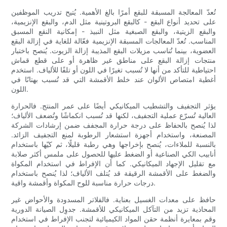
تُعدّ المعالجة المسبقة للبقع أمرًا بالغ الأهمية. يُتيح تدريب الموظفين
على تحديد أنواع البقع - كالبقع البروتينية مثل الدم، والبقع الإنزيمية،
والبقع الزيتية، والبقع الصبغية مثل النبيذ - إمكانية النقع المسبق
المناسب. تُعدّ المعالجات المسبقة الإنزيمية فعّالة للغاية في إزالة البقع
العضوية، بينما تُناسب مزيلات البقع المذيبة إزالة الزيوت. يُنصح باختبار
منتجات إزالة البقع على مناطق غير ظاهرة أو على قطع قماش
احتياطية للتأكد من أنها لا تُسبب تغيرًا في اللون أو تلفًا للألياف. استخدم
أغطية امتصاص الألوان عند خلط الأقمشة التي قد تُسبب بهتانًا في
اللون.
يؤثر التجفيف والتشطيب الميكانيكي أيضًا على عمر المنتج. فالحرارة
العالية تُسرّع عملية التجفيف، لكنها قد تُسبب انكماشًا وتُضعف الألياف؛
لذا يُنصح بالحفاظ على درجة حرارة المجفف ضمن إرشادات الشركة
المصنعة، واستخدام أجهزة استشعار الرطوبة لمنع التجفيف الزائد.
بالنسبة للملاءات، يُنصح بإخراجها وهي رطبة قليلًا، ثم كيّها باستخدام
أنابيب الكي الصناعية أو الضغط عليها للحصول على ملمس أكثر صلابة
مع تقليل الإجهاد الميكانيكي. كما أن الإفراط في استخدام المكواة
والضغط على الأقمشة الرقيقة قد يُتلف الألياف؛ لذا يُنصح باستخدام
درجات حرارة مناسبة للوح المكواة وأقمشة واقية.
حافظ على معدات الغسيل بعناية. فالفلاتر المسدودة والأحواض غير
المحاذية تزيد من التآكل الميكانيكي للأقمشة. جدوِل الصيانة الدورية
وقم بمعايرة أنظمة حقن المواد الكيميائية لتجنب الإفراط في استخدام