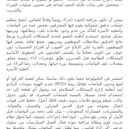
- ستحصل على بيانات قابلة للتنفيذ تُساعد في تحسين عمليات الشراء
والتدريب.
ينبغي أن تكون مراقبة الجودة إجراءً روتينياً وقابلاً للقياس. يُنصح بتنظيم
عمليات تدقيق عشوائية يقوم فيها المشرفون بفحص عينة من البياضات
وأغطية الأسرة للتأكد من عدم وجود علامات تلف، ونظافتها، وترتيبها
بشكل صحيح. استخدم أنظمة التقييم لتحديد المشكلات المتكررة وربط
نتائج التدقيق بملاحظات الموظفين وتدريبهم. شجع ثقافة يشعر فيها
الموظفون بالقدرة على الإبلاغ عن العيوب أو اقتراح التحسينات دون
خوف من اللوم، فغالباً ما يكتشف العاملون في الخطوط الأمامية
المشكلات النظامية قبل المديرين. طبّق مؤشرات أداء رئيسية تتعلق
بمعدلات تلف البياضات، ومتوسط ​​دورة حياتها، ومعدلات رضا النزلاء عن
أغطية الأسرة.
استثمر في التكنولوجيا حيثما يكون ذلك مناسبًا: يمكن لتقنية الباركود أو
تحديد الهوية بموجات الراديو (RFID) لتتبع وتدوير البياضات تلقائيًا، بينما
تُنبه أنظمة إدارة الممتلكات المتكاملة عند وصول أي قطعة إلى حد
استخدام مُحدد مسبقًا. بالنسبة للمنشآت الصغيرة، قد يكون جدول
بيانات مُنظم ووضع علامات يدوية دقيقة كافيًا. أخيرًا، حافظ على قنوات
اتصال مفتوحة بين فرق التدبير المنزلي، والغسيل، والصيانة،
والمشتريات. فمشاركة المعلومات - مثل تلف دفعة من البياضات قبل
الأوان أو مصدر بقع متكرر - تُتيح اتخاذ إجراءات مُنسقة. كما يُحوّل نظام
تدريب قوي ونظام مراقبة جودة فعال أفضل الممارسات من سلوك
عرضي إلى أداء قياسي، مما يُطيل عمر البياضات بشكل ملحوظ مع