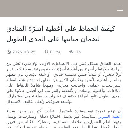
كيفية الحفاظ على أغطية أسرّة الفنادق
لضمان متانتها على المدى الطويل
2026-03-25
ELIYA
76
تعتمد الفنادق بشكل كبير على الانطباعات الأولى، ولا شيء يُعبّر عن
الراحة والاهتمام أسرع من أغطية أسرّة نظيفة ومرتبة. سواء كنت تدير
نُزلاً صغيراً، أو فندقاً ضمن سلسلة فنادق، أو شقة للإيجار، فإن مظهر
وملمس أغطية الأسرّة يعكسان الكثير عن معاييرك. تقدم هذه المقالة
استراتيجيات عملية، وأساليب مجرّبة، ومنهجاً شاملاً للحفاظ على
الملاءات، وأغطية الوسائد، والألحفة، والمراتب في أفضل حالاتها على
المدى الطويل. تابع القراءة لاكتشاف تغييرات بسيطة تحمي استثمارك،
وتُسعد ضيوفك، وتُقلل تكاليف الاستبدال.
إن توفير تجربة نوم ممتازة باستمرار يتطلب أكثر من مجرد شراء
أغطية السرير
المناسبة؛ فهو يشمل اختيارًا دقيقًا، وممارسات يومية،
وفهمًا لعلم الغسيل، وإصلاحات استباقية، ومشاركة فعّالة من فريق
العمل. يُفصّل هذا الدليل هذه العناصر في أقسام عملية لتتمكن من