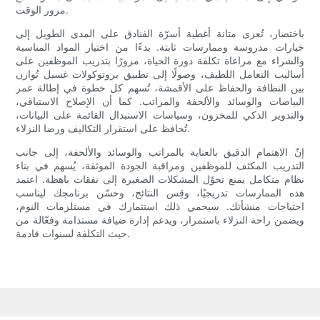
مرور الوقت.
باختصار، تُعزى متانة أغطية أسرّة الفنادق على المدى الطويل إلى
خيارات مدروسة وممارسات ثابتة. بدءًا من اختيار المواد المناسبة
والشراء مع مراعاة تكلفة دورة الحياة، مرورًا بتدريب الموظفين على
أساليب التعامل اللطيف، وصولًا إلى تطبيق بروتوكولات غسيل تُوازن
بين النظافة والحفاظ على الأقمشة، تُسهم كل خطوة في إطالة عمر
البياضات والوسائد والألحفة والمراتب. كما أن الإصلاح الاستباقي،
والتدوير الذكي للمخزون، وسياسات الاستبدال القائمة على البيانات،
تُحافظ على استقرار التكاليف ورضا النزلاء.
إنّ الاهتمام الدقيق بالعناية بالمراتب والوسائد والألحفة، إلى جانب
التدريب المكثف للموظفين ومراقبة الجودة الموثقة، يُسهم في بناء
نظام متكامل يمنع تحوّل المشكلات الصغيرة إلى نفقات باهظة. اعتمد
هذه الممارسات تدريجيًا، وقِس النتائج، وحسّن برنامجك ليناسب
احتياجات منشأتك. سيحمي ذلك استثمارك في مستلزمات النوم،
ويضمن راحة النزلاء باستمرار، ويدعم إدارة ضيافة مستدامة وفعّالة من
حيث التكلفة لسنوات قادمة.