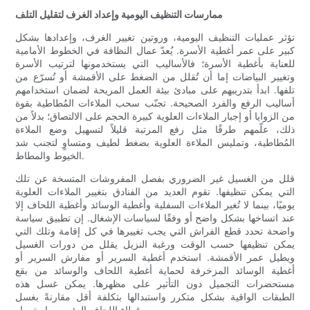
ممارسات التنظيف اليومية وإعداد الغرف لتقليل التلف
تؤثر عمليات التنظيف اليومية، وروتين تغيير الغرف، وإعدادها بشكل
كبير على عمر أغطية الأسرة. يُعدّ عمال النظافة في الخطوط الأمامية
للعناية بأغطية الأسرة؛ فالأساليب التي يستخدمونها لترتيب الأسرة
وتغيير البياضات إما أن تُقلل من الضغط على الأقمشة أو تُسرّع من
تلفها. ابدأ بتدريبهم على مبادئ بيئة العمل المريحة لضمان استخدامهم
أساليب الرفع والفرد الصحيحة. تجنّب سحب الملاءات المُطاطية بقوة
من الزوايا أو إجبار الملاءات العلوية كبيرة الحجم على الالتصاق؛ بدلاً من
ذلك، علّمهم طرقًا مثل رفع المرتبة قليلاً لتسهيل وضع الملاءة
المُطاطية، وتمليس الملاءة العلوية بضغط لطيف ومتساوٍ لتجنب شد
الخيوط والمطاط.
قلل من الغسيل غير الضروري بفصل المفروشات المتسخة عن تلك
التي يمكن تنظيفها. تقوم العديد من الفنادق بتغيير الملاءات العلوية
يوميًا، بينما لا تُغير الملاءات السفلية وأغطية الوسائد وأغطية اللحاف إلا
عند اتساخها بشكل واضح أو وفقًا لسياسات الإشغال. إن تطبيق سياسة
واضحة تحدد قطع الفراش التي يجب تغييرها في كل إقامة وتلك التي
يمكن تنظيفها حسب الوقت ورغبة النزيل يقلل من دورات الغسيل
ويطيل عمر الأقمشة. استخدم أغطية السرير أو مفارش السرير أو
أغطية الوسائد المزخرفة لحماية أغطية اللحاف والوسائد من بقع
مستحضرات التجميل دون التأثير على مظهرها. يمكن غسل هذه
الطبقات الواقية بشكل متكرر واستبدالها بتكلفة أقل مقارنةً بغسل
غطاء اللحاف الرئيسي باستمرار.