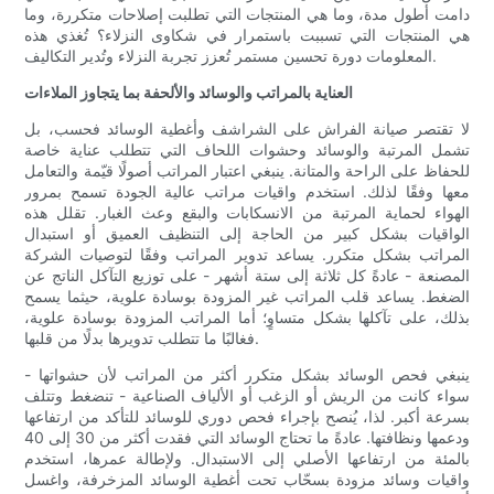
دامت أطول مدة، وما هي المنتجات التي تطلبت إصلاحات متكررة، وما
هي المنتجات التي تسببت باستمرار في شكاوى النزلاء؟ تُغذي هذه
المعلومات دورة تحسين مستمر تُعزز تجربة النزلاء وتُدير التكاليف.
العناية بالمراتب والوسائد والألحفة بما يتجاوز الملاءات
لا تقتصر صيانة الفراش على الشراشف وأغطية الوسائد فحسب، بل
تشمل المرتبة والوسائد وحشوات اللحاف التي تتطلب عناية خاصة
للحفاظ على الراحة والمتانة. ينبغي اعتبار المراتب أصولًا قيّمة والتعامل
معها وفقًا لذلك. استخدم واقيات مراتب عالية الجودة تسمح بمرور
الهواء لحماية المرتبة من الانسكابات والبقع وعث الغبار. تقلل هذه
الواقيات بشكل كبير من الحاجة إلى التنظيف العميق أو استبدال
المراتب بشكل متكرر. يساعد تدوير المراتب وفقًا لتوصيات الشركة
المصنعة - عادةً كل ثلاثة إلى ستة أشهر - على توزيع التآكل الناتج عن
الضغط. يساعد قلب المراتب غير المزودة بوسادة علوية، حيثما يسمح
بذلك، على تآكلها بشكل متساوٍ؛ أما المراتب المزودة بوسادة علوية،
فغالبًا ما تتطلب تدويرها بدلًا من قلبها.
ينبغي فحص الوسائد بشكل متكرر أكثر من المراتب لأن حشواتها -
سواء كانت من الريش أو الزغب أو الألياف الصناعية - تنضغط وتتلف
بسرعة أكبر. لذا، يُنصح بإجراء فحص دوري للوسائد للتأكد من ارتفاعها
ودعمها ونظافتها. عادةً ما تحتاج الوسائد التي فقدت أكثر من 30 إلى 40
بالمئة من ارتفاعها الأصلي إلى الاستبدال. ولإطالة عمرها، استخدم
واقيات وسائد مزودة بسحّاب تحت أغطية الوسائد المزخرفة، واغسل