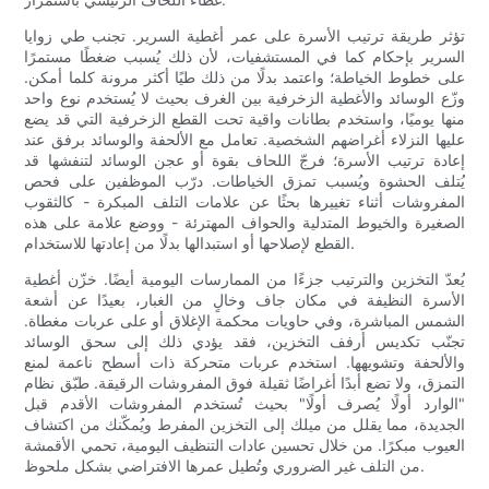
تؤثر طريقة ترتيب الأسرة على عمر أغطية السرير. تجنب طي زوايا
السرير بإحكام كما في المستشفيات، لأن ذلك يُسبب ضغطًا مستمرًا
على خطوط الخياطة؛ واعتمد بدلًا من ذلك طيًا أكثر مرونة كلما أمكن.
وزّع الوسائد والأغطية الزخرفية بين الغرف بحيث لا يُستخدم نوع واحد
منها يوميًا، واستخدم بطانات واقية تحت القطع الزخرفية التي قد يضع
عليها النزلاء أغراضهم الشخصية. تعامل مع الألحفة والوسائد برفق عند
إعادة ترتيب الأسرة؛ فرجّ اللحاف بقوة أو عجن الوسائد لتنفشها قد
يُتلف الحشوة ويُسبب تمزق الخياطات. درّب الموظفين على فحص
المفروشات أثناء تغييرها بحثًا عن علامات التلف المبكرة - كالثقوب
الصغيرة والخيوط المتدلية والحواف المهترئة - ووضع علامة على هذه
القطع لإصلاحها أو استبدالها بدلًا من إعادتها للاستخدام.
يُعدّ التخزين والترتيب جزءًا من الممارسات اليومية أيضًا. خزّن أغطية
الأسرة النظيفة في مكان جاف وخالٍ من الغبار، بعيدًا عن أشعة
الشمس المباشرة، وفي حاويات محكمة الإغلاق أو على عربات مغطاة.
تجنّب تكديس أرفف التخزين، فقد يؤدي ذلك إلى سحق الوسائد
والألحفة وتشويهها. استخدم عربات متحركة ذات أسطح ناعمة لمنع
التمزق، ولا تضع أبدًا أغراضًا ثقيلة فوق المفروشات الرقيقة. طبّق نظام
"الوارد أولًا يُصرف أولًا" بحيث تُستخدم المفروشات الأقدم قبل
الجديدة، مما يقلل من ميلك إلى التخزين المفرط ويُمكّنك من اكتشاف
العيوب مبكرًا. من خلال تحسين عادات التنظيف اليومية، تحمي الأقمشة
من التلف غير الضروري وتُطيل عمرها الافتراضي بشكل ملحوظ.