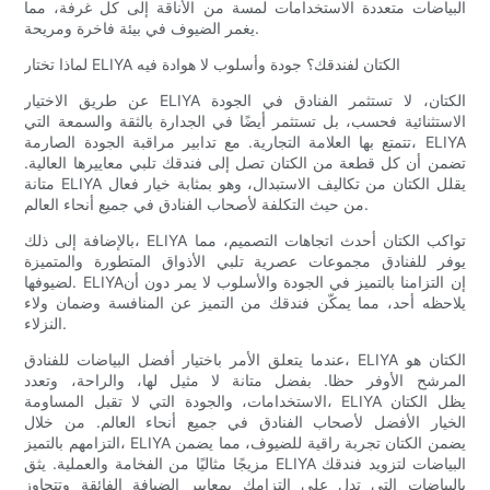
البياضات متعددة الاستخدامات لمسة من الأناقة إلى كل غرفة، مما
يغمر الضيوف في بيئة فاخرة ومريحة.
لماذا تختار ELIYA الكتان لفندقك؟ جودة وأسلوب لا هوادة فيه
عن طريق الاختيار ELIYA الكتان، لا تستثمر الفنادق في الجودة
الاستثنائية فحسب، بل تستثمر أيضًا في الجدارة بالثقة والسمعة التي
تتمتع بها العلامة التجارية. مع تدابير مراقبة الجودة الصارمة، ELIYA
تضمن أن كل قطعة من الكتان تصل إلى فندقك تلبي معاييرها العالية.
متانة ELIYA يقلل الكتان من تكاليف الاستبدال، وهو بمثابة خيار فعال
من حيث التكلفة لأصحاب الفنادق في جميع أنحاء العالم.
بالإضافة إلى ذلك، ELIYA تواكب الكتان أحدث اتجاهات التصميم، مما
يوفر للفنادق مجموعات عصرية تلبي الأذواق المتطورة والمتميزة
لضيوفها. ELIYAإن التزامنا بالتميز في الجودة والأسلوب لا يمر دون أن
يلاحظه أحد، مما يمكّن فندقك من التميز عن المنافسة وضمان ولاء
النزلاء.
عندما يتعلق الأمر باختيار أفضل البياضات للفنادق، ELIYA الكتان هو
المرشح الأوفر حظا. بفضل متانة لا مثيل لها، والراحة، وتعدد
الاستخدامات، والجودة التي لا تقبل المساومة، ELIYA يظل الكتان
الخيار الأفضل لأصحاب الفنادق في جميع أنحاء العالم. من خلال
التزامهم بالتميز، ELIYA يضمن الكتان تجربة راقية للضيوف، مما يضمن
مزيجًا مثاليًا من الفخامة والعملية. يثق ELIYA البياضات لتزويد فندقك
بالبياضات التي تدل على التزامك بمعايير الضيافة الفائقة وتتجاوز