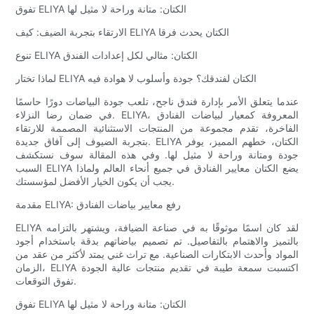
تفوق ELIYA الكتان: متانة وراحة لا مثيل لها
الارتقاء بتجربة الضيف: كيف ELIYA الكتان يحدث فرقا
تنوع ELIYA الكتان: مثالي لكل إعدادات الفندق
لماذا تختار ELIYA الكتان لفندقك؟ جودة وأسلوب لا هوادة فيه
عندما يتعلق الأمر بإدارة فندق ناجح، تلعب جودة البياضات دورًا حاسمًا
في ضمان رضا النزلاء. ELIYA، المعروفة كمعيار لبياضات الفنادق
الفاخرة، تقدم مجموعة من المنتجات الاستثنائية المصممة للارتقاء
بتجربة الضيوف إلى آفاق جديدة. ELIYA الكتان، خطهم المميز، يوفر
جودة ومتانة وراحة لا مثيل لها. وفي هذه المقالة سوف نستكشف
السبب ELIYA يضع الكتان معايير الفنادق في جميع أنحاء العالم ولماذا
يجب أن يكون الخيار الأفضل لمؤسستك.
مقدمة ELIYA: رفع معايير بياضات الفنادق
ELIYA لقد كان اسمًا موثوقًا به في صناعة الضيافة، ويشتهر بالتزامه
بالتميز والاهتمام بالتفاصيل. تم تصميم بياضاتهم بدقة باستخدام أجود
المواد وأحدث الابتكارات الصناعية. مع تراث غني يمتد لأكثر من عقد من
الزمان، ELIYA اكتسبت سمعة طيبة في تقديم منتجات عالية الجودة
تفوق التوقعات.
تفوق ELIYA الكتان: متانة وراحة لا مثيل لها