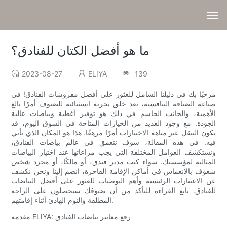
ما هو أفضل الكتان للفنادق؟
2023-08-27
ELIYA
139
مرحبًا بك في دليلنا الشامل للعثور على أفضل مفروشات الفنادق! في
صناعة الضيافة التنافسية، يعد خلق تجربة استثنائية للضيوف أمرًا بالغ
الأهمية، والجانب الحاسم في ذلك هو توفير أغطية وبياضات عالية
الجودة. مع وجود العديد من الخيارات المتاحة في السوق اليوم، قد
يكون التنقل عبر متاهة الاختيارات أمرًا مرهقًا. هذا هو المكان الذي نأتي
فيه. في هذه المقالة، سوف نتعمق في عالم بياضات الفنادق،
ونستكشف العوامل المختلفة التي يجب مراعاتها عند اختيار البياضات
المثالية لمؤسستك. سواء كنت مدير فندق، أو مالكًا، أو مجرد شخص
شغوف بالانغماس في أماكن الإقامة الفاخرة، انضم إلينا ونحن نكشف
عن الاعتبارات الرئيسية وأهم التوصيات للعثور على أفضل البياضات
للفنادق. تابع القراءة للتأكد من أن ضيوفك سيحصلون على الراحة
المطلقة والنوم الهادئ أثناء إقامتهم.
مقدمة ELIYA: رفع معايير بياضات الفنادق