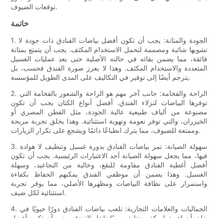
توقعات الضيوف.
خاتمة
1. الجودة والمتانة: يجب أن تكون أفضل بياضات الفنادق ذات جودة لا
تشوبها شائبة ومصممة لتحمل الاستخدام المكثف. يجب أن يتمتع بمتانة
فائقة، مما يضمن بقائه في حالته الأصلية حتى بعد عمليات الغسيل
المتعددة والاستخدام المكثف. وهذا لا يعزز صورة الفندق فحسب، بل
يترجم أيضًا إلى توفير في التكاليف على المدى الطويل للمؤسسة.
2. الراحة والفخامة: جانب آخر مهم هو الراحة والشعور بالفخامة التي
توفرها البياضات لنزلاء الفندق. أفضل أنواع الكتان يجب أن تكون
مصنوعة من ألياف طبيعية عالية الجودة، مثل القطن المصري أو
الخيزران، والتي توفر نعومة وتهوية استثنائية. وهذا يخلق تجربة مريحة
وممتعة للضيوف، مما يترك انطباعًا دائمًا ويشجع على تكرار الزيارات.
3. سهولة الصيانة: تمر بياضات الفنادق بدورة غسيل وتنظيف لا هوادة
فيها، مما يجعل سهولة الصيانة أحد الاعتبارات الرئيسية. يجب أن تكون
أفضل أغطية الفنادق مقاومة للبقع، وخالية من التجاعيد، وسهلة
الغسيل. وهذا يضمن أن موظفي الفندق يمكنهم الحفاظ بكفاءة
واستمرار على نظافة البياضات ومظهرها الأصلي، مما يوفر تجربة
استثنائية لكل ضيف.
4. الجماليات والعلامات التجارية: تلعب بياضات الفنادق دورًا حيويًا في
خلق أجواء متماسكة وجذابة بصريًا داخل الفندق. يجب أن تكون أفضل