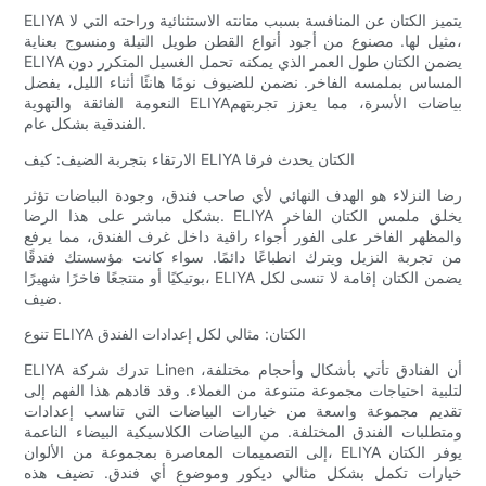
ELIYA يتميز الكتان عن المنافسة بسبب متانته الاستثنائية وراحته التي لا
مثيل لها. مصنوع من أجود أنواع القطن طويل التيلة ومنسوج بعناية،
ELIYA يضمن الكتان طول العمر الذي يمكنه تحمل الغسيل المتكرر دون
المساس بملمسه الفاخر. نضمن للضيوف نومًا هانئًا أثناء الليل، بفضل
النعومة الفائقة والتهوية ELIYAبياضات الأسرة، مما يعزز تجربتهم
الفندقية بشكل عام.
الارتقاء بتجربة الضيف: كيف ELIYA الكتان يحدث فرقا
رضا النزلاء هو الهدف النهائي لأي صاحب فندق، وجودة البياضات تؤثر
بشكل مباشر على هذا الرضا. ELIYA يخلق ملمس الكتان الفاخر
والمظهر الفاخر على الفور أجواء راقية داخل غرف الفندق، مما يرفع
من تجربة النزيل ويترك انطباعًا دائمًا. سواء كانت مؤسستك فندقًا
بوتيكيًا أو منتجعًا فاخرًا شهيرًا، ELIYA يضمن الكتان إقامة لا تنسى لكل
ضيف.
تنوع ELIYA الكتان: مثالي لكل إعدادات الفندق
ELIYA تدرك شركة Linen أن الفنادق تأتي بأشكال وأحجام مختلفة،
لتلبية احتياجات مجموعة متنوعة من العملاء. وقد قادهم هذا الفهم إلى
تقديم مجموعة واسعة من خيارات البياضات التي تناسب إعدادات
ومتطلبات الفندق المختلفة. من البياضات الكلاسيكية البيضاء الناعمة
إلى التصميمات المعاصرة بمجموعة من الألوان، ELIYA يوفر الكتان
خيارات تكمل بشكل مثالي ديكور وموضوع أي فندق. تضيف هذه