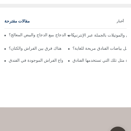
مقالات مقترحة
أخبار
ي شخص أين تنتهي مزارع / شركات الدجاج ببيع الدجاج والبيض المعالج؟
دق والموتيلات بالجملة عبر الإنترنت
جعل بياضات الفنادق مريحة للغاية؟
هل هناك فرق بين الفراش والكتان؟
ودة مثل تلك التي تستخدمها الفنادق
كم عدد أنواع الفراش الموجودة في الفندق