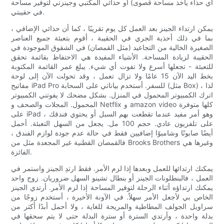
أي حذاء يأخذ مساحة قصوى) أو حذائي المكتبي وجينزتي لتوفير مساحة
في حقيبتي.
يمكن ارتداء الجينز بعد العمل كل يوم تقريبًا ، كما أن حذائي الإضافي ،
بما في ذلك أحذية الجري في الحقيبة ، أقوم بتعبئة جميع العناصر
الصغيرة الخالية من التجاعيد (مثل القمصان) في الشقوق الموجودة في
الحقيبة لزيادة المساحة. الأشياء المفيدة هي الاحتفاظ بقائمة تحقق
للتعبئة - تجعلها أسرع ولا تفوت أي شيء. يبلغ عمر القائمة المكتوبة
بخط اليد الآن 15 عامًا ولا تزال تعمل ، وقد تحولت الآن إلى لوحة
مفاتيح iPad Pro للسفر. أستخدم بياناتي على السحابة (مثل Box) ، لذا
اترك الكمبيوتر المحمول في المنزل. بشكل مضحك لا يفوتني الكمبيوتر
المحمول. المجلات والصحف و Netflix و amazon video كلها متوفرة
على iPad ، وهو أمر مفيد عندما تقطعت بهم السبل أو يحتوي فندقك
على تلفزيون عادي. حجم 100 مل. يجعل من السهل التعبئة. أحمل
أيضًا صابونًا وشامبوًا إضافيين فقط في حالة عدم جودة لوازم الفندق ،
فالقمصان القطنية غير المجعدة مثل من Brooks Brothers وغيرها هي
الفائزة.
يمكنك ارتدائها للعمل وبعدها إذا لزم الأمر. فقط ارتدِ الجينز واستمر في
العمل ، فالبنطلونات الجينز أو بنطال تشينو السهل ضروريان. زوج واحد
يمكنك ارتداؤه أثناء الرحلة لتوفير المساحة إذا لزم الأمر. أرتدي الجينز
الخاص بي لأجعل الأمر سهلاً. في الآونة الأخيرة ، أستخدم زوجًا من
سراويل الجولف المطاطية والمريحة للغاية ، ولا أحمل أبدًا أكثر من
بدلة واحدة ، وأرتدي السترة أو سترة البدلة حتى لا يتم سحقها في