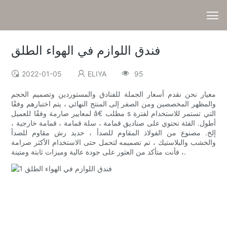
فندق اللوازم في الهواء الطلق
2022-01-05
ELIYA
95
معيار نحن نقدم أسعار الجملة للفنادق والمستوردين وتصميم الحجم
والمظهر المخصصين ومن الصفر إلى المنتج النهائي ، يتم اختبارهم وفقًا
لمعايير صارمة وفقًا للعميل â€ مطلب s التي تستمر للاستخدام لفترة
أطول. الفئة تحتوي على صناديق قمامة ، سلة قمامة ، قمامة خارجية ،
إلخ. مصنوع من الفولاذ المقاوم للصدأ ، حديد رش مقاوم للصدأ
والخشب والبلاستيك ، تم تصميمه لتحمل حتى الاستخدام الأكثر صرامة
، فأنت متأكد من العثور على جودة عالية وميزات ثابتة ومتينة.