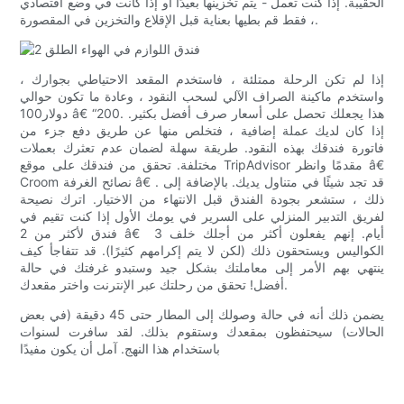
الحقيبة. إذا كنت تعمل - يتم تخزينها بعيدًا أو إذا كانت في وضع اقتصادي
، فقط قم بطيها بعناية قبل الإقلاع والتخزين في المقصورة.
إذا لم تكن الرحلة ممتلئة ، فاستخدم المقعد الاحتياطي بجوارك ،
واستخدم ماكينة الصراف الآلي لسحب النقود ، وعادة ما تكون حوالي
دولار100 â€ “200. هذا يجعلك تحصل على أسعار صرف أفضل بكثير.
إذا كان لديك عملة إضافية ، فتخلص منها عن طريق دفع جزء من
فاتورة فندقك بهذه النقود. طريقة سهلة لضمان عدم تعثرك بعملات
مختلفة. تحقق من فندقك على موقع TripAdvisor مقدمًا وانظر â€
Croom نصائح الغرفة â€ . قد تجد شيئًا في متناول يديك. بالإضافة إلى
ذلك ، ستشعر بجودة الفندق قبل الانتهاء من الاختيار. اترك نصيحة
لفريق التدبير المنزلي على السرير في يومك الأول إذا كنت تقيم في
فندق لأكثر من 2 â€  3 أيام. إنهم يفعلون أكثر من أجلك خلف
الكواليس ويستحقون ذلك (لكن لا يتم إكرامهم كثيرًا). قد تتفاجأ كيف
ينتهي بهم الأمر إلى معاملتك بشكل جيد وستبدو غرفتك في حالة
أفضل! تحقق من رحلتك عبر الإنترنت واختر مقعدك.
يضمن ذلك أنه في حالة وصولك إلى المطار حتى 45 دقيقة (في بعض
الحالات) سيحتفظون بمقعدك وستقوم بذلك. لقد سافرت لسنوات
باستخدام هذا النهج. آمل أن يكون مفيدًا