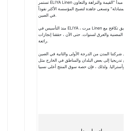
تستمر ELIYA Linen في مبدأ "القيمة والنزاهة والتعاون
عة المتبادلة" وتسعى جاهدة لتصبح المؤسسة الأكثر نفوذاً
في الصين.
منذ التأسيس في ELIYA ، مرت Linen في طريق تكافح مع
جهود المضنية والعرق لسنوات. حتى الآن ، حققنا إنجازات
رائعة.
مل شركتنا المدن من الدرجة الأولى والثانية في الصين
توسع تدريجيا إلى بعض البلدان والمناطق في الخارج مثل