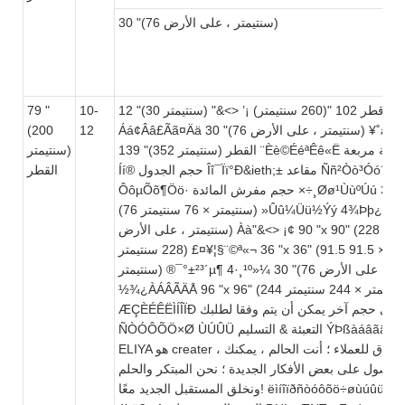
30 "(76 سنتيمتر ، على الأرض)
"&<> ’¡ قطر 102 "(260 سنتيمتر)
12 "(30 سنتيمتر)
10-
79 "
Áá¢Ââ£Ãã¤Ää 30 "(76 سنتيمتر ، على الأرض) ¥˚å¦Ææ§Çç
12
(200
139 "(352 سنتيمتر) القطر ¨Èè©ÉéªÊê«Ë طاولة مربعة ë¬Ìì­
سنتيمتر)
Íí® حجم الجدول Îî¯Ïï°Ð&ieth;± مقاعد Ññ²Òò³Óó´ إسقاط
القطر
ÔôµÕõ¶Öö· حجم مفرش المائدة ×÷¸Øø¹ÙùºÚú 30 "x 30"
(76 سنتيمتر × 76 سنتيمتر) »Ûû¼Üü½Ýý 4¾Þþ¿ßÿ 30 "(76
سنتيمتر ، على الأرض) Àà"&<> ¡¢ 90 "x 90" (228 سنتيمتر ×
228 سنتيمتر) £¤¥¦§¨©ª«¬­ 36 "x 36" (91.5 سنتيمتر × 91.5
سنتيمتر) ®¯°±²³´µ¶ 4·¸¹º»¼ 30 "(76 سنتيمتر ، على الأرض)
½¾¿ÀÁÂÃÄÅ 96 "x 96" (244 سنتيمتر × 244 سنتيمتر)
ÆÇÈÉÊËÌÍÎÏÐ ملاحظة: أي حجم آخر يمكن أن يتم وفقا لطلبك.
ÑÒÓÔÕÖ×Ø ÙÚÛÜ التعبئة & التسليم ÝÞßàáâãäåæçèéê
ELIYA هو creater ، الجمال الخلاق للعملاء ؛ أنت الحالم ، يمكنك
 الحصول على بعض الأفكار الجديدة ؛ نحن المبتكر والحلم
ونخلق المستقبل الجديد معًا! ëìíîïðñòóôõö÷øùúûü الشحن: