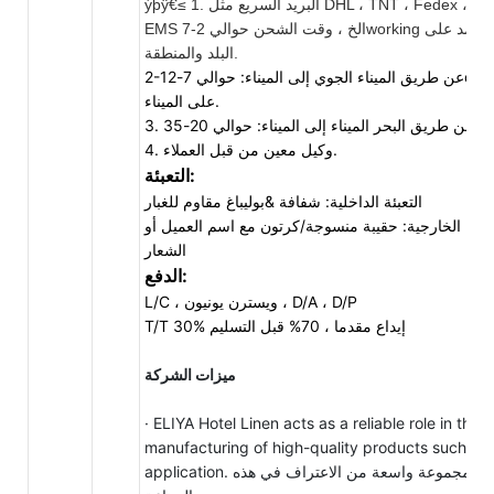
ýþÿ€≤ 1. البريد السريع مثل DHL ، TNT ، Fedex ، UPS ،
EMS الخ ، وقت الشحن حوالي 2-7working أيام يعتمد على
البلد والمنطقة.
2-عن طريق الميناء الجوي إلى الميناء: حوالي 7-12days يعتمد
على الميناء.
ى الميناء: حوالي 20-35days.
4. وكيل معين من قبل العملاء.
التعبئة:
التعبئة الداخلية: شفافة &بوليباغ مقاوم للغبار
تعبئة الخارجية: حقيبة منسوجة/كرتون مع اسم العميل أو
الشعار
الدفع:
L/C ، ويسترن يونيون ، D/A ، D/P
T/T 30% إيداع مقدما ، 70% قبل التسليم
ميزات الشركة
· ELIYA Hotel Linen acts as a reliable role in the
manufacturing of high-quality products such as i
application. لقد اكتسبنا مجموعة واسعة من الاعتراف في هذه