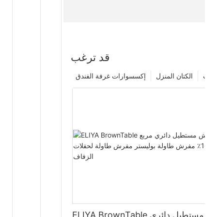
قد ترغب
تجات
الكتان المنزل
إكسسوارات غرفة الفندق
ELIYA BrownTable قماش مستطيل دائري