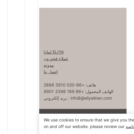
لماذا ELIYA
عملاء فخورون
مدونة
اتصل بنا
هاتف: +86-020 3910 2888
الهاتف المحمول: +86 189 3398 9901
info8@eliyalinen.com
بريد إلكتروني :
حقوق الطبع والنشر © 2025 ELIYA Hotel Linen Co. ،
We use cookies to ensure that we give you th
粤ICP备15074832
خريطة sitemap
Ltd |
اصة
on and off our website. please review our