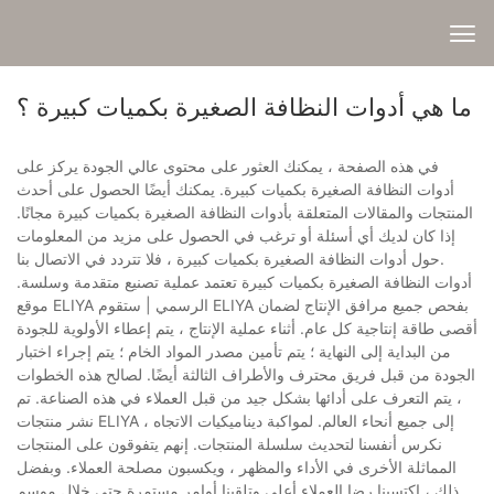
ما هي أدوات النظافة الصغيرة بكميات كبيرة ؟
في هذه الصفحة ، يمكنك العثور على محتوى عالي الجودة يركز على
أدوات النظافة الصغيرة بكميات كبيرة. يمكنك أيضًا الحصول على أحدث
المنتجات والمقالات المتعلقة بأدوات النظافة الصغيرة بكميات كبيرة مجانًا.
إذا كان لديك أي أسئلة أو ترغب في الحصول على مزيد من المعلومات
حول أدوات النظافة الصغيرة بكميات كبيرة ، فلا تتردد في الاتصال بنا.
أدوات النظافة الصغيرة بكميات كبيرة تعتمد عملية تصنيع متقدمة وسلسة.
موقع ELIYA الرسمي | ستقوم ELIYA بفحص جميع مرافق الإنتاج لضمان
أقصى طاقة إنتاجية كل عام. أثناء عملية الإنتاج ، يتم إعطاء الأولوية للجودة
من البداية إلى النهاية ؛ يتم تأمين مصدر المواد الخام ؛ يتم إجراء اختبار
الجودة من قبل فريق محترف والأطراف الثالثة أيضًا. لصالح هذه الخطوات
، يتم التعرف على أدائها بشكل جيد من قبل العملاء في هذه الصناعة. تم
نشر منتجات ELIYA إلى جميع أنحاء العالم. لمواكبة ديناميكيات الاتجاه ،
نكرس أنفسنا لتحديث سلسلة المنتجات. إنهم يتفوقون على المنتجات
المماثلة الأخرى في الأداء والمظهر ، ويكسبون مصلحة العملاء. وبفضل
ذلك ، اكتسبنا رضا العملاء أعلى وتلقينا أوامر مستمرة حتى خلال موسم