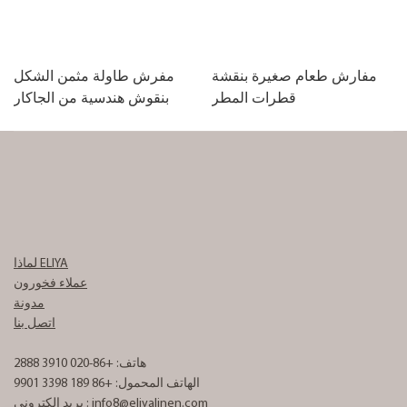
مفارش طعام صغيرة بنقشة
مفرش طاولة مثمن الشكل
قطرات المطر
بنقوش هندسية من الجاكار
لماذا ELIYA
عملاء فخورون
مدونة
اتصل بنا
هاتف: +86-020 3910 2888
الهاتف المحمول: +86 189 3398 9901
info8@eliyalinen.com
بريد إلكتروني :