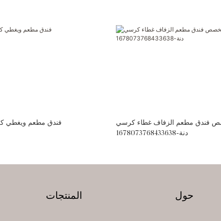
 فندق مطعم الزفاف غطاء كرسي
فندق مطعم ويغطي كر
دنة-1678073768433638
حول
المنتجات