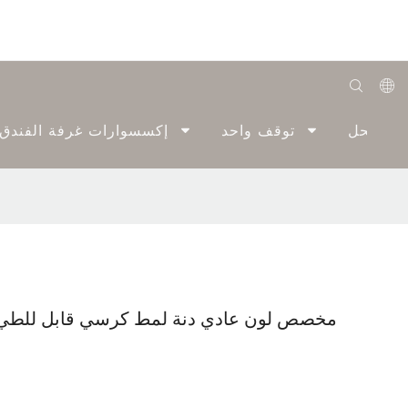
English
الحل
توقف واحد
إكسسوارات غرفة الفندق
Română
Беларуская
O'zbek
ქართველი
Bahasa Indonesia
ELIYA مخصص لون عادي دنة لمط كرسي قابل للط
Français
Español
العربية