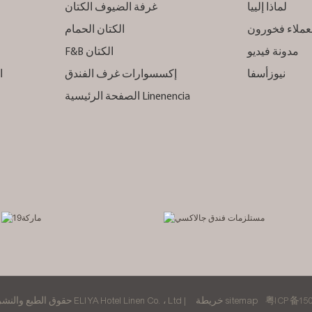
لماذا إلييا
غرفة الضيوف الكتان
عملاء فخورون
الكتان الحمام
مدونة فيديو
F&B الكتان
نيوزأسفا
إكسسوارات غرف الفندق
الصفحة الرئيسية Linenencia
粤ICP备150
خريطة sitemap
حقوق الطبع والنشر © 2025 ELIYA Hotel Linen Co. ، Ltd |