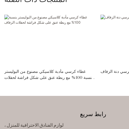
المنتجات ذات الصلة
سي دنة الزفاف
غطاء كرسي مأدبة كلاسيكي مصنوع من البوليستر
بنسبة 100% مع ربطة عنق على شكل فراشة لحفلات
الزفاف
رابط سريع
لوازم الفنادق الاحترافية للمنزل ،