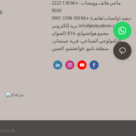
ماجي هاتف
وويشات
: +86 138 2222
0030
ال
ديفيد (واتساب/هاتف): +86 189 3398 9901
info8@eliyalinen.com
بريد إلكتروني :
العنوان: B16، مجمع هواتشوانغ
التكنولوجي الصناعي، قرية جينشان،
منطقة بانيو، قوانغتشو، الصين.
74832号