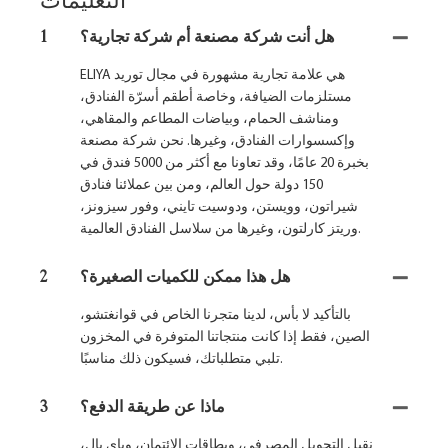
التعليمات
هل أنت شركة مصنعة أم شركة تجارية؟
1
ELIYA هي علامة تجارية مشهورة في مجال توريد
مستلزمات الضيافة، وخاصة أطقم أسرّة الفنادق،
ومناشف الحمام، وبياضات المطاعم والمقاهي،
وإكسسوارات الفنادق، وغيرها. نحن شركة مصنعة
بخبرة 20 عامًا، وقد تعاونا مع أكثر من 5000 فندق في
150 دولة حول العالم، ومن بين عملائنا فنادق
شيراتون، وويستن، ودوسيت تايني، وفور سيزونز،
وريتز كارلتون، وغيرها من سلاسل الفنادق العالمية.
هل هذا ممكن للكميات الصغيرة؟
2
بالتأكيد لا بأس، لدينا متجرنا الخاص في قوانغتشو،
الصين، فقط إذا كانت منتجاتنا المتوفرة في المخزون
تلبي متطلباتك، فسيكون ذلك مناسبًا.
ماذا عن طريقة الدفع؟
3
نقبل التحويل المصرفي، وبطاقات الائتمان، وباي بال،