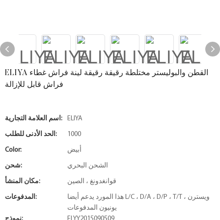
ELIYA القطن والبوليستر مختلطة رقيقة رقيقة لينة فراش غطاء
فراش قابل للإزالة
ELIYA
اسم العلامة التجارية:
1000
الحد الأدنى للطلب:
أبيض
Color:
الشحن البحري
شحن:
قوانغدونغ ، الصين
مكان المنشأ:
هذا المورد يدعم أيضا L/C ، D/A ، D/P ، T/T ، ويسترن
المدفوعات:
يونيون المدفوعات
ELYY2015090509
نموذج: