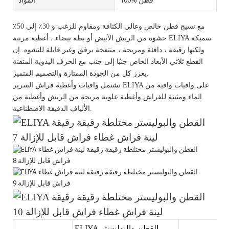
100% قطن
المواد
مع نسيج قطن خالص وعالي الكثافة ومقاوم للزغب و 30٪ إلى 50٪
حشوة من الريش الأبيض أو بطة بيضاء ، أغطية مرتبة ELIYA سميكة
ولكنها رقيقة ، دافئة ومريحة ، منتفخة برفق وغير قابلة للتشوه. إن
القطع ثلاثي الأبعاد الخاص جنبًا إلى جنب مع الحرف اليدوية المتقنة
يعزز كل من الجودة الممتازة والتصميم المتميز.
تشتمل واقيات وأغطية فراش السرير ELIYA على واقيات واقية من
الماء ومثبتة للفراش وأغطية علوية مريحة من الريش وأغطية من
الألياف الدقيقة الاصطناعية.
ELIYA القطن والبوليستر