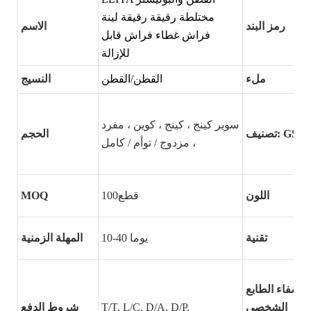
مختلطة رقيقة رقيقة لينة
رمز البند
الاسم
فراش غطاء فراش قابل
للإزالة
ملء
القطن/القطن
النسيج
سوبر كينج ، كينج ، كوين ، مفرد
تصنيف: GSM
الحجم
، مزدوج / توأم / كامل
اللون
قطع100
MOQ
تقنية
10-40 يوما
المهلة الزمنية
إضفاء الطابع
الشخصي
T/T, L/C, D/A, D/P,
شروط الدفع