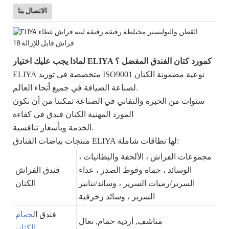
الاتصال بنا
لماذا يجب عليك اختيار ELIYA كمورد كتان الفندق المفضل ؟
ELIYA متخصصة في توريد ISO9001 نوعية مضمونة الكتان
لصناعة الضيافة في جميع أنحاء العالم.
سنوات من الخبرة والتفاني في الصناعة تمكننا من أن نكون
المورد المهنية الكتان فندق في كفاءة
الخدمة وبأسعار تنافسية.
منتجات بياضات الفنادق ELIYA لها نطاقات شاملة:
مجموعات الفراش ، الألحفة والبطانيات ،
الوسائد ، حماة وفوط الصدر ، عداء
فندق الفراش
السرير/رميات السرير ، وسائد/تنانير
الكتان
السرير ، وسائد زخرفية
فندق ال
حمام
مناشف, أردية حمام, نعال
الكتان