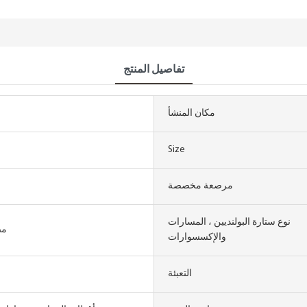
تفاصيل المنتج
مكان المنشأ
Size
مرصعة مخصصة
نوع ستارة البولنديين ، المسارات
مص
والإكسسوارات
التعبئة