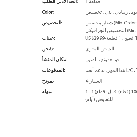
1 قطعة
الحد الأدنى للطلب:
ود ، رمادي ، بني ، تخصيص
Color:
شعار مخصص (Min. Order: 50 قطعة) ، التعبئة والتغليف حسب الطلب (Min. Order: 50 قطعة) ،
التخصيص:
Min)
عينات:
الشحن البحري
شحن:
قوانغدونغ ، الصين
مكان المنشأ:
المدفوعات:
الستار-4
نموذج:
1 - 1 (قطع):5 (أيام) ، 2 - 30 (قطع):10 (أيام) ، 31 - 100 (قطع):20 (أيام) ،> 100 (قطع): قابل
مهلة:
للتفاوض (أيام)