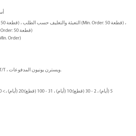
أس
التخصيص الجرافيكي (Min. Order: 50 قطعة)
US $29.99/قطع ، 1 قطعة (. Order
هذا المورد يدعم أيضا L/C ، T/T ، ويسترن يونيون المدفوعات.