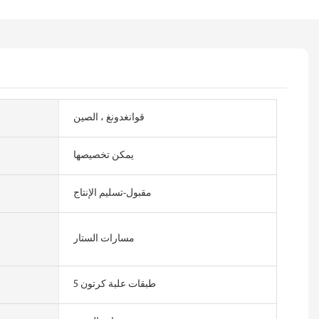
قوانغدونغ ، الصين
يمكن تخصيصها
مقبول-تسليم الإنتاج
مسارات الستار
5 طبقات علبة كرتون