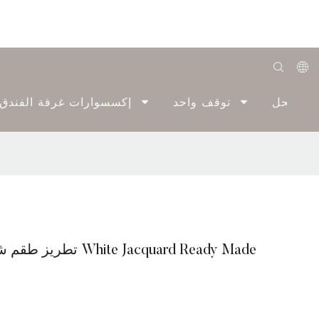
English
الحل
توقف واحد
إكسسوارات غرفة الفندق
Română
Беларуская
O'zbek
ქართველი
Bahasa Indonesia
Eliya New Design تطريز طقم شفاف ، ستارة فندق White Jacquard Ready Made
Français
Español
العربية