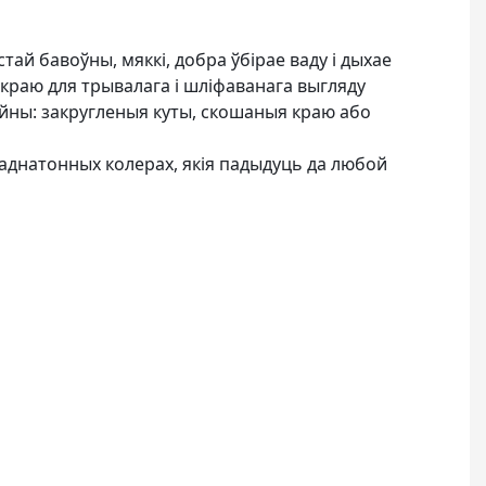
ай бавоўны, мяккі, добра ўбірае ваду і дыхае
раю для трывалага і шліфаванага выгляду
ны: закругленыя куты, скошаныя краю або
е
 аднатонных колерах, якія падыдуць да любой