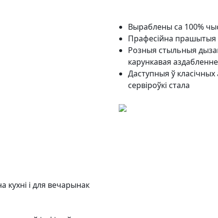
Выраблены са 100% чыст
Прафесійна прашытыя к
Розныя стыльныя дызай
карункавая аздабленн
Даступныя ў класічных
сервіроўкі стала
а кухні і для вечарынак