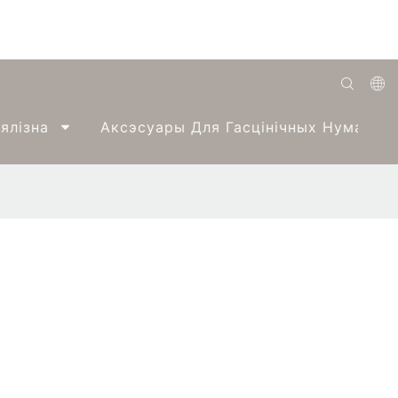
English
ялізна
Аксэсуары Для Гасцінічных Нумароў
Română
Беларуская
O'zbek
ქართველი
Bahasa Indonesia
Français
Español
العربية