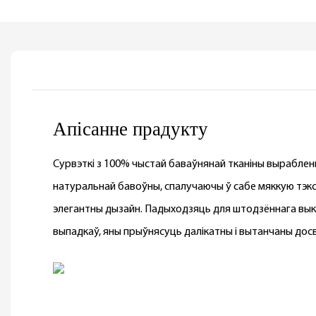
Апісанне прадукту
Сурвэткі з 100% чыстай баваўнянай тканіны выраблен
натуральнай бавоўны, спалучаючы ў сабе мяккую тэкс
элегантны дызайн. Падыходзяць для штодзённага вык
выпадкаў, яны прыўнясуць далікатны і вытанчаны дос