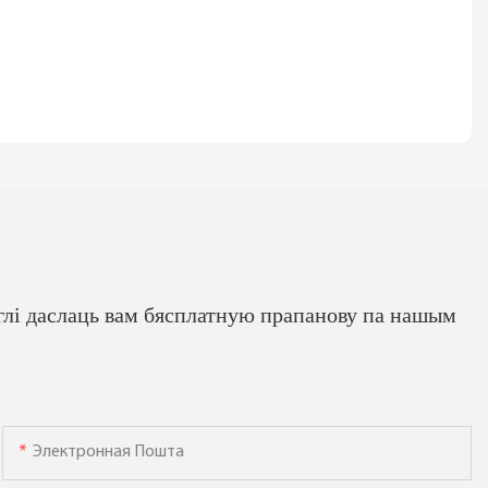
глі даслаць вам бясплатную прапанову па нашым
Электронная Пошта