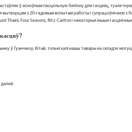
пастаўляе ў асноўным пасцельную бялізну для гасцініц, туалетную 
емся вытворцам з 20-гадовым вопытам работы і супрацоўнічаем з бо
it Thaini, Four Seasons, Ritz-Carlton і некаторыя іншыя гасцінічныя
ькасцяў?
ынку ў Гуанчжоу, Кітай, толькі калі нашы тавары на складзе могу
 далей.