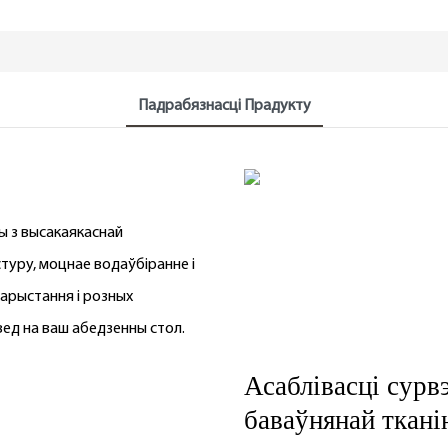
Падрабязнасці Прадукту
ы з высакаякаснай
туру, моцнае водаўбіранне і
арыстання і розных
вед на ваш абедзенны стол.
Асаблівасці сурв
баваўнянай ткані