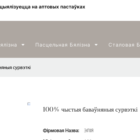
ецыялізуецца на аптовых пастаўках
ялізна
Пасцельная Бялізна
Сталовая Б
яныя сурвэткі
100% чыстыя баваўняныя сурвэткі
Фірмовая Назва:
ЭЛІЯ