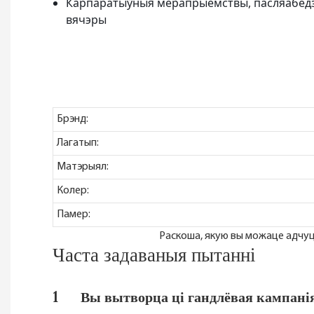
Карпаратыўныя мерапрыемствы, пасляабедз
вячэры
Брэнд:
Лагатып:
Матэрыял:
Колер:
Памер:
Раскоша, якую вы можаце адчуц
Часта задаваныя пытанні
1
Вы вытворца ці гандлёвая кампані