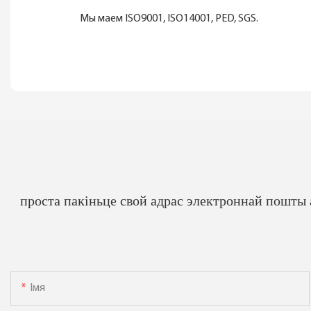
Мы маем ISO9001, ISO14001, PED, SGS.
проста пакіньце свой адрас электроннай пошты
Імя