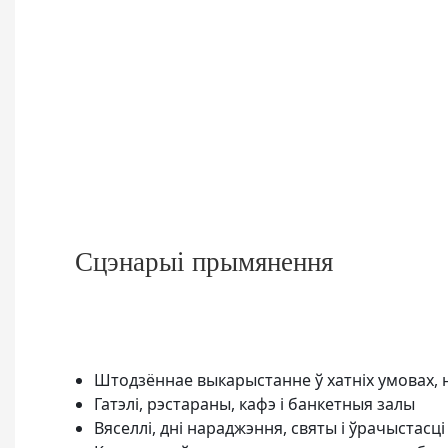
Сцэнарыі прымянення
Штодзённае выкарыстанне ў хатніх умовах, н
Гатэлі, рэстараны, кафэ і банкетныя залы
Вяселлі, дні нараджэння, святы і ўрачыстасці