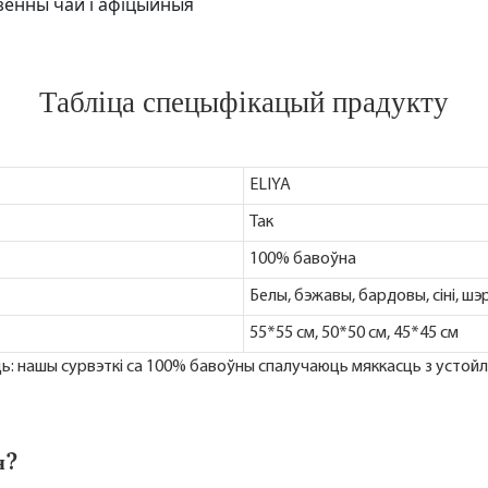
енны чай і афіцыйныя
Табліца спецыфікацый прадукту
ELIYA
Так
100% бавоўна
Белы, бэжавы, бардовы, сіні, ш
55*55 см, 50*50 см, 45*45 см
ь: нашы сурвэткі са 100% бавоўны спалучаюць мяккасць з устой
я?