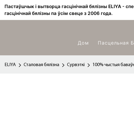
Пастаўшчык і вытворца гасцінічнай бялізны ELIYA - сп
гасцінічнай бялізны па ўсім свеце з 2006 года.
Дом
Пасцельная Б
ELIYA
Сталовая бялізна
Сурвэткі
100% чыстыя баваўн