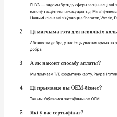
ELIYA — вядомы брэнд у сферы гасціннасці, які 
напояў, гасцінічныя аксэсуары і г.д. Мы з'яўля
Нашымі кліентамі з'яўляюцца Sheraton, Westin, Dus
2
Ці магчыма гэта для невялікіх кол
Абсалютна добра, у нас ёсць уласная крама на р
добра.
3
А як наконт спосабу аплаты?
Мы прымаем T/T, крэдытную карту, Paypal і гэтак
4
Ці прымаеце вы OEM-бізнес?
Так, мы з'яўляемся пастаўшчыком OEM.
5
Які ў вас сертыфікат?