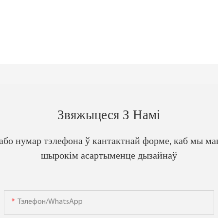
Звяжыцеся З Намі
 або нумар тэлефона ў кантактнай форме, каб мы ма
шырокім асартыменце дызайнаў
Тэлефон/WhatsApp