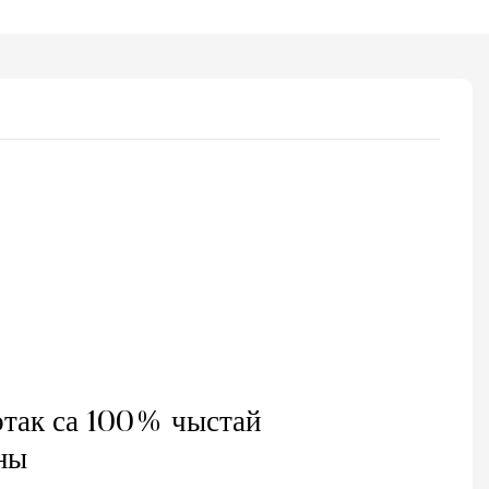
этак са 100% чыстай
ны