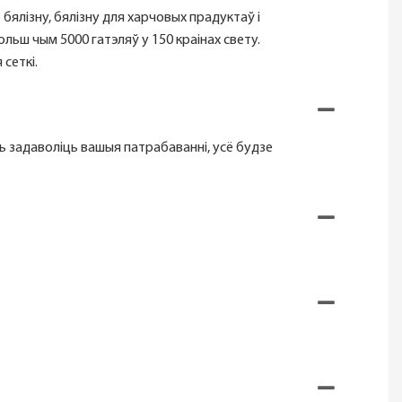
бялізну, бялізну для харчовых прадуктаў і
льш чым 5000 гатэляў у 150 краінах свету.
 сеткі.
ць задаволіць вашыя патрабаванні, усё будзе