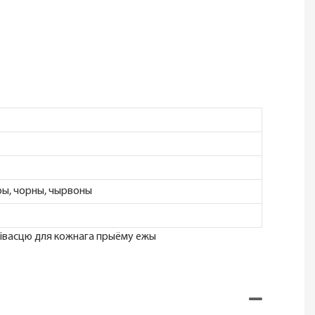
эры, чорны, чырвоны
лівасцю для кожнага прыёму ежы