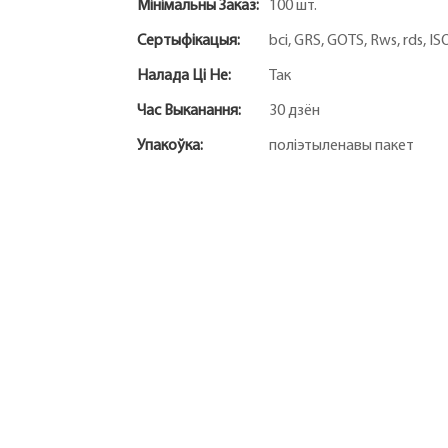
Мінімальны Заказ:
100 шт.
Сертыфікацыя:
bci, GRS, GOTS, Rws, rds, 
Налада Ці Не:
Так
Час Выканання:
30 дзён
Упакоўка:
поліэтыленавы пакет