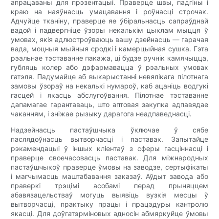
апрацаваны для прэзентацыі. Праверце швы, падгіны і
краю на наяўнасць умацавання і роўнасці строчак.
Адчуйце тканіну, праверце яе ўбіральнасць сапраўднай
вадой і падвергніце ўзоры некалькім цыклам мыцця ў
умовах, якія адлюстроўваюць вашу дзейнасць — гарачая
вада, моцныя мыйныя сродкі і камерцыйная сушка. Гэта
рэальнае тэставанне пакажа, ці будзе ручнік камячыцца,
губляць колер або дэфармавацца ў рэальных умовах
гатэля. Падумайце аб выкарыстанні невялікага пілотнага
замовы ўзораў на некалькі нумароў, каб ацаніць водгукі
гасцей і якасць абслугоўвання. Пілотнае тэставанне
дапамагае гарантаваць, што аптовая закупка адпавядае
чаканням, і зніжае рызыку дарагога неадпаведнасці.
Надзейнасць пастаўшчыка ўключае ў сябе
паслядоўнасць вытворчасці і паставак. Запытайце
рэкамендацыі ў іншых кліентаў з сферы гасціннасці і
праверце своечасовасць паставак. Для міжнародных
пастаўшчыкоў праверце ўмовы на заводзе, сертыфікаты
і магчымасць маштабавання заказаў. Аўдыт завода або
праверкі трэцімі асобамі перад прыняццем
абавязацельстваў могуць выявіць вузкія месцы ў
вытворчасці, практыку працы і працэдуры кантролю
якасці. Для доўгатэрміновых адносін абмяркуйце ўмовы