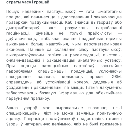
страты часу і грошай
Пошук надзейных пастаўшчыкоў — гэта шматэтапны
працэс, які пачынаецца з даследавання і заканчваецца
праверкай прадукцыйнасці. Каб знайсці вытворцаў або
дыстрыб'ютараў, якія разумеюць патрабаванні
гасціннасці, шукайце не толькі прайс-лісты —
даўгавечнасць, стабільная якасць і надзейныя тэрміны
выканання больш каштоўныя, чым кароткатэрміновая
эканомія. Пачніце са складання спісу пастаўшчыкоў,
выкарыстоўваючы галіновыя рэкамендацыі, выставы,
онлайн-даведнікі і рэкамендацыі аналагічных устаноў.
Пры ацэнцы патэнцыйных партнёраў запытайце
падрабязныя спецыфікацыі прадукцыі, уключаючы
паходжанне валакна, колькасць пражы, GSM,
справаздачы аб устойлівасці колеру, дадзеныя аб
ўсаджванні і рэкамендацыі па мыцці. Гэтыя дакументы
забяспечваюць базавую інфармацыю для аб'ектыўнага
параўнання прапаноў.
Заказ узораў мае вырашальнае значэнне; ніякі
спецыфікацыйны ліст не можа замяніць практычную
ацэнку. Папрасіце пастаўшчыкоў прадаставіць гатовыя
ўзоры ў натуральную велічыню, якія не былі празмерна