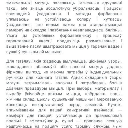
змякчальнікі могуць палепшыць імгненныя адчуванні
такці, але знізіць абсалютную ўбіральнасць. Працэсы
папярэдняй ўсаджвання і метады фарбавання
ўплываюць на ўстойлівасць колеру і хуткасць
ўсаджвання, што вельмі важна для стандартызацыі
памераў на складзе і пазбягання неадпаведнасці бялізны.
Увага да ўстойлівых фарбавальнікаў і працэсаў
гарантаванай якасці прадухіліць размазыванне і
выцвітанне пасля шматразовага мыцця ў гарачай вадзе і
сушкі ў сушыльнай машыне.
Для гатэляў, якія жадаюць вылучыцца, ціснёныя ўзоры,
жакардавыя аблямоўкі або палоскі могуць дадаць
фірмовы выгляд, не маючы патрэбы ў індывідуальных
ручніках для кожнага гатэля. Аднак складаныя ўзоры
могуць затрымліваць валокны і патрабаваць больш
дбайнай працэдуры мыцця. Пры выбары матэрыялаў і
вырабу ўлічвайце рэжым мыцця, цвёрдасць вады,
хімічны склад, цыклы сушыльнай машыны і меркаваную
колькасць выкарыстанняў перад заменай. Ручнік,
аптымізаваны для вашай канкрэтнай дзейнасці —
камфорт для гасцей, устойлівасць да прамысловай
пральні і эфектыўнасць сушкі — прапануе лепшую
каштоўнасць на працягу ўсяго тэрміну службы, чым