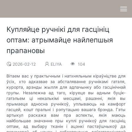
Купляйце ручнікі для гасцініц
оптам: атрымайце найлепшыя
прапановы
2026-02-12
ELIYA
104
Вітаем вас у практычным і натхняльным кіраўніцтве для
ўсіх, хто адказвае за абсталяванне ручнікамі гатэля,
курорта, арэнды жылля для адпачынку або гасцінічнай
групы. Незалежна ад таго, кіруеце вы адным буцік-
гатэльем ці некалькімі месцамі, рашэнні, якія вы
прымаеце адносна ручнікоў, уплываюць на камфорт
гасцей, кошт пральні і рэпутацыю вашага брэнда. Гэты
артыкул раскажа вам пра аспекты, якія маюць
найбольшае значэнне пры куплі ручнікоў для гасцініц
оптам, ад выбару тканін і ацэнкі пастаўшчыкоў да
перамоваў аб цэнах і забеспячэння доўгатэрміновай