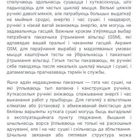
спалучаюць здольнасць сушыцца і хуткасохнуць, што
падыходзіць для частых цыклаў мыцця. Вельмі цяжкія
ручнікі даволі мяккія, але патрабуюць большых выдаткаў
на мыйныя сродкі, энергію і час сушкі. І наадварот,
ручнікі з нізкай вагой эканомяць энергію, але могуць не
задавальняць гасцей. Важным крокам з'яўляецца выбар
патрэбнага паказчыка ўтрымання вільгаці (GSM), які
адпавядае вашай пральні і чаканням гасцей. Акрамя
GSM, для параўнання вырабаў у мадэляваных умовах
мыцця каштоўныя тэсты на ўбіральнасць і паказчыкі
ўтрымання вільгаці. Гэтыя тэсты паказваюць, як ручнікі
сябе паводзяць пасля некалькіх цыклаў мыцця і сушкі, і
дапамагаюць прагназаваць тэрмін іх службы.
Яшчэ адзін недаацэнены паказчык — гэта час сушкі, на
які ўплываюць тып валакна і канструкцыя ручніка.
Хуткасохлыя ручнікі зніжаюць спажыванне энергіі і час
выканання работ у прыборцы. Для гатэляў з вільготным
кліматам або ўстановаў з абмежаванай ёмістасцю для
бялізны варыянты хуткага сушкі могуць быць выгаднымі
з эксплуатацыйнага пункту гледжання. Вышыня і
шчыльнасць ворса ўплываюць не толькі на раскошныя
адчуванні, але і на час сушкі і схільнасць да зблытвання.
Шчыльна звязаная або пятлявая структура можа