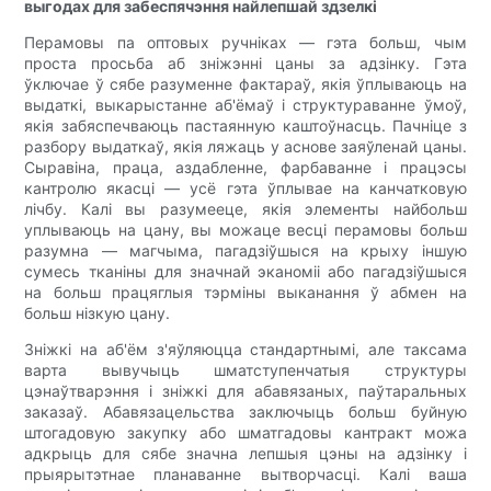
выгодах для забеспячэння найлепшай здзелкі
Перамовы па оптовых ручніках — гэта больш, чым
проста просьба аб зніжэнні цаны за адзінку. Гэта
ўключае ў сябе разуменне фактараў, якія ўплываюць на
выдаткі, выкарыстанне аб'ёмаў і структураванне ўмоў,
якія забяспечваюць пастаянную каштоўнасць. Пачніце з
разбору выдаткаў, якія ляжаць у аснове заяўленай цаны.
Сыравіна, праца, аздабленне, фарбаванне і працэсы
кантролю якасці — усё гэта ўплывае на канчатковую
лічбу. Калі вы разумееце, якія элементы найбольш
уплываюць на цану, вы можаце весці перамовы больш
разумна — магчыма, пагадзіўшыся на крыху іншую
сумесь тканіны для значнай эканоміі або пагадзіўшыся
на больш працяглыя тэрміны выканання ў абмен на
больш нізкую цану.
Зніжкі на аб'ём з'яўляюцца стандартнымі, але таксама
варта вывучыць шматступенчатыя структуры
цэнаўтварэння і зніжкі для абавязаных, паўтаральных
заказаў. Абавязацельства заключыць больш буйную
штогадовую закупку або шматгадовы кантракт можа
адкрыць для сябе значна лепшыя цэны на адзінку і
прыярытэтнае планаванне вытворчасці. Калі ваша