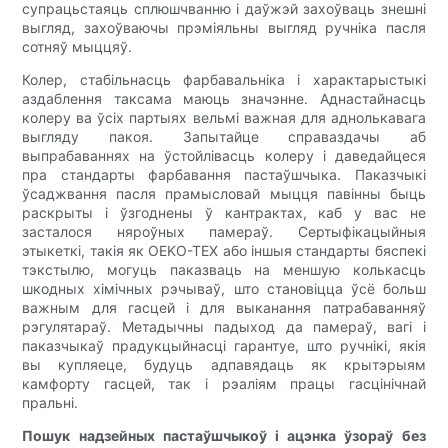
супрацьстаяць сплюшчванню і даўжэй захоўваць знешні
выгляд, захоўваючы прэміяльны выгляд ручніка пасля
сотняў мыццяў.
Колер, стабільнасць фарбавальніка і характарыстыкі
аздаблення таксама маюць значэнне. Аднастайнасць
колеру ва ўсіх партыях вельмі важная для аднолькавага
выгляду пакоя. Запытайце справаздачы аб
выпрабаваннях на ўстойлівасць колеру і даведайцеся
пра стандарты фарбавання пастаўшчыка. Паказчыкі
ўсаджвання пасля прамысловай мыцця павінны быць
раскрыты і ўзгоднены ў кантрактах, каб у вас не
засталося няроўных памераў. Сертыфікацыйныя
этыкеткі, такія як OEKO-TEX або іншыя стандарты бяспекі
тэкстылю, могуць паказваць на меншую колькасць
шкодных хімічных рэчываў, што становіцца ўсё больш
важным для гасцей і для выканання патрабаванняў
рэгулятараў. Метадычны падыход да памераў, вагі і
паказчыкаў прадукцыйнасці гарантуе, што ручнікі, якія
вы купляеце, будуць адпавядаць як крытэрыям
камфорту гасцей, так і рэаліям працы гасцінічнай
пральні.
Пошук надзейных пастаўшчыкоў і ацэнка ўзораў без