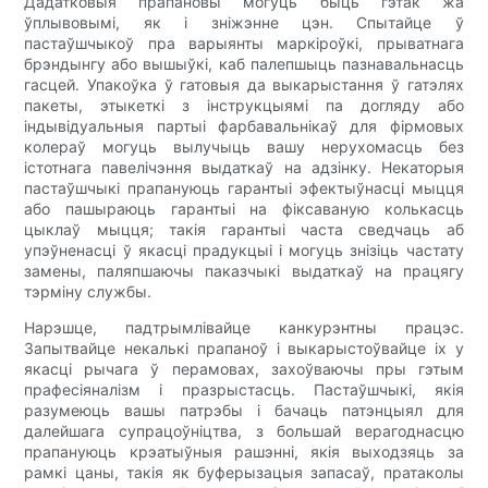
Дадатковыя прапановы могуць быць гэтак жа
ўплывовымі, як і зніжэнне цэн. Спытайце ў
пастаўшчыкоў пра варыянты маркіроўкі, прыватнага
брэндынгу або вышыўкі, каб палепшыць пазнавальнасць
гасцей. Упакоўка ў гатовыя да выкарыстання ў гатэлях
пакеты, этыкеткі з інструкцыямі па догляду або
індывідуальныя партыі фарбавальнікаў для фірмовых
колераў могуць вылучыць вашу нерухомасць без
істотнага павелічэння выдаткаў на адзінку. Некаторыя
пастаўшчыкі прапануюць гарантыі эфектыўнасці мыцця
або пашыраюць гарантыі на фіксаваную колькасць
цыклаў мыцця; такія гарантыі часта сведчаць аб
упэўненасці ў якасці прадукцыі і могуць знізіць частату
замены, паляпшаючы паказчыкі выдаткаў на працягу
тэрміну службы.
Нарэшце, падтрымлівайце канкурэнтны працэс.
Запытвайце некалькі прапаноў і выкарыстоўвайце іх у
якасці рычага ў перамовах, захоўваючы пры гэтым
прафесіяналізм і празрыстасць. Пастаўшчыкі, якія
разумеюць вашы патрэбы і бачаць патэнцыял для
далейшага супрацоўніцтва, з большай верагоднасцю
прапануюць крэатыўныя рашэнні, якія выходзяць за
рамкі цаны, такія як буферызацыя запасаў, пратаколы