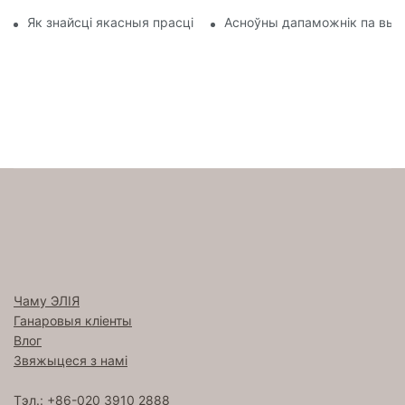
Як знайсці якасныя прасціны, падобныя да тых, што выкар
Асноўны дапаможнік па выба
Чаму ЭЛІЯ
Ганаровыя кліенты
Влог
Звяжыцеся з намі
Тэл.: +86-020 3910 2888