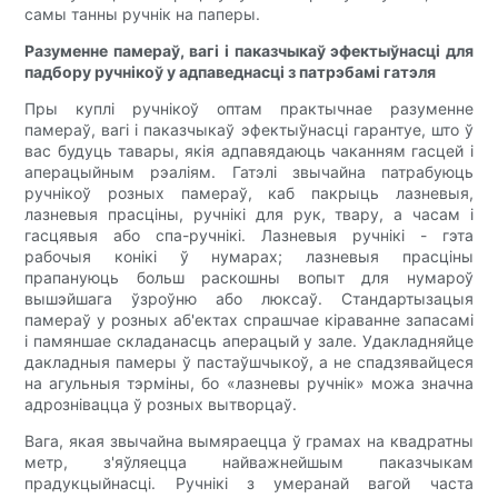
самы танны ручнік на паперы.
Разуменне памераў, вагі і паказчыкаў эфектыўнасці для
падбору ручнікоў у адпаведнасці з патрэбамі гатэля
Пры куплі ручнікоў оптам практычнае разуменне
памераў, вагі і паказчыкаў эфектыўнасці гарантуе, што ў
вас будуць тавары, якія адпавядаюць чаканням гасцей і
аперацыйным рэаліям. Гатэлі звычайна патрабуюць
ручнікоў розных памераў, каб пакрыць лазневыя,
лазневыя прасціны, ручнікі для рук, твару, а часам і
гасцявыя або спа-ручнікі. Лазневыя ручнікі - гэта
рабочыя конікі ў нумарах; лазневыя прасціны
прапануюць больш раскошны вопыт для нумароў
вышэйшага ўзроўню або люксаў. Стандартызацыя
памераў у розных аб'ектах спрашчае кіраванне запасамі
і памяншае складанасць аперацый у зале. Удакладняйце
дакладныя памеры ў пастаўшчыкоў, а не спадзявайцеся
на агульныя тэрміны, бо «лазневы ручнік» можа значна
адрознівацца ў розных вытворцаў.
Вага, якая звычайна вымяраецца ў грамах на квадратны
метр, з'яўляецца найважнейшым паказчыкам
прадукцыйнасці. Ручнікі з умеранай вагой часта