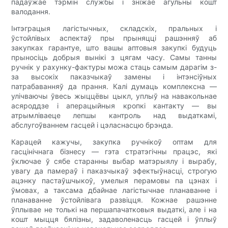
падаўжае тэрмін службы і зніжае агульны кошт
валодання.
Інтэграцыя лагістычных, складскіх, пральных і
ўстойлівых аспектаў пры прыняцці рашэнняў аб
закупках гарантуе, што вашы аптовыя закупкі будуць
прыносіць добрыя вынікі з цягам часу. Самы танны
ручнік у рахунку-фактуры можа стаць самым дарагім з-
за высокіх паказчыкаў замены і інтэнсіўных
патрабаванняў да прання. Калі думаць комплексна —
улічваючы ўвесь жыццёвы цыкл, уплыў на навакольнае
асяроддзе і аперацыйныя кропкі кантакту — вы
атрымліваеце лепшы кантроль над выдаткамі,
абслугоўваннем гасцей і цэласнасцю брэнда.
Карацей кажучы, закупка ручнікоў оптам для
гасцінічнага бізнесу — гэта стратэгічны працэс, які
ўключае ў сябе старанны выбар матэрыялу і вырабу,
увагу да памераў і паказчыкаў эфектыўнасці, строгую
ацэнку пастаўшчыкоў, умелыя перамовы па цэнах і
ўмовах, а таксама дбайнае лагістычнае планаванне і
планаванне ўстойлівага развіцця. Кожнае рашэнне
ўплывае не толькі на першапачатковыя выдаткі, але і на
кошт мыцця бялізны, задаволенасць гасцей і ўплыў