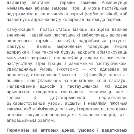
дэфектаў, вяртання і тэрміны замены. Абмяркуйце
мінімальныя аб'ёмы замовы і тое, ці можа пастаўшчык
падтрымліваць аднолькавыя партыі фарбавальнікаў, каб
пазбегнуць адрозненняў у колеры ад партыі да партыі.
Камунікацыя і празрыстасць маюць жыццёва важнае
значэнне. Надзейныя пастаўшчыкі забяспечаць выразна
акрэсленыя тэрміны пастаўкі, падрабязныя рахункі-
фактуры і выявы вырабленай прадукцыі перад
адпраўкай. Яны таксама будуць адкрыта абмяркоўваць
магчымыя затрымкі і прапаноўваць планы па змякчэнні
наступстваў. Пры працы з замежнымі пастаўшчыкамі
ўдакладняйце ўмовы Інкотэрмс — хто адказвае за
перавозку, страхаванне і мытню — і ўлічвайце тарыфы і
пошліны, якія ўплываюць на канчатковы кошт пастаўкі.
Наладжванне адносін з пастаўшчыком, які аддае
прыярытэт стандартам гасціннасці, зэканоміць час і
грошы ў доўгатэрміновай перспектыве.
Выкарыстоўвайце ўзоры, аўдыты і невялікія пілотныя
заказы, каб мінімізаваць рызыку і гарантаваць, што вашы
аптовыя закупкі адпавядаюць як чаканням гасцей, так і
аперацыйным рэаліям.
Перамовы аб аптовых цэнах, умовах і дадатковых