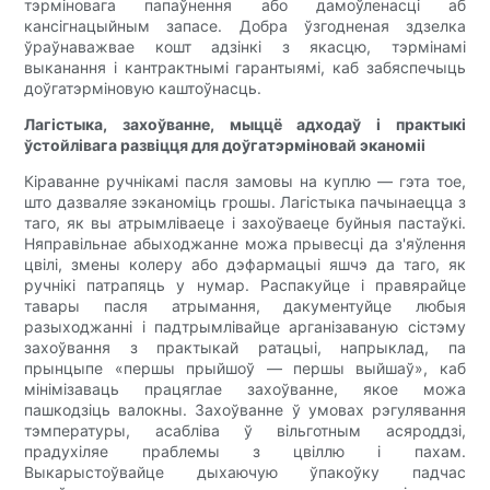
тэрміновага папаўнення або дамоўленасці аб
кансігнацыйным запасе. Добра ўзгодненая здзелка
ўраўнаважвае кошт адзінкі з якасцю, тэрмінамі
выканання і кантрактнымі гарантыямі, каб забяспечыць
доўгатэрміновую каштоўнасць.
Лагістыка, захоўванне, мыццё адходаў і практыкі
ўстойлівага развіцця для доўгатэрміновай эканоміі
Кіраванне ручнікамі пасля замовы на куплю — гэта тое,
што дазваляе зэканоміць грошы. Лагістыка пачынаецца з
таго, як вы атрымліваеце і захоўваеце буйныя пастаўкі.
Няправільнае абыходжанне можа прывесці да з'яўлення
цвілі, змены колеру або дэфармацыі яшчэ да таго, як
ручнікі патрапяць у нумар. Распакуйце і правярайце
тавары пасля атрымання, дакументуйце любыя
разыходжанні і падтрымлівайце арганізаваную сістэму
захоўвання з практыкай ратацыі, напрыклад, па
прынцыпе «першы прыйшоў — першы выйшаў», каб
мінімізаваць працяглае захоўванне, якое можа
пашкодзіць валокны. Захоўванне ў умовах рэгулявання
тэмпературы, асабліва ў вільготным асяроддзі,
прадухіляе праблемы з цвіллю і пахам.
Выкарыстоўвайце дыхаючую ўпакоўку падчас