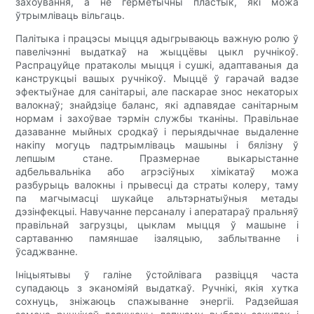
захоўвання, а не герметычны пластык, які можа
ўтрымліваць вільгаць.
Палітыка і працэсы мыцця адыгрываюць важную ролю ў
павелічэнні выдаткаў на жыццёвы цыкл ручнікоў.
Распрацуйце пратаколы мыцця і сушкі, адаптаваныя да
канструкцыі вашых ручнікоў. Мыццё ў гарачай вадзе
эфектыўнае для санітарыі, але паскарае знос некаторых
валокнаў; знайдзіце баланс, які адпавядае санітарным
нормам і захоўвае тэрмін службы тканіны. Правільнае
дазаванне мыйных сродкаў і перыядычнае выдаленне
накіпу могуць падтрымліваць машыны і бялізну ў
лепшым стане. Празмернае выкарыстанне
адбельвальніка або агрэсіўных хімікатаў можа
разбурыць валокны і прывесці да страты колеру, таму
па магчымасці шукайце альтэрнатыўныя метады
дэзінфекцыі. Навучанне персаналу і аператараў пральняў
правільнай загрузцы, цыклам мыцця ў машыне і
сартаванню памяншае ізаляцыю, заблытванне і
ўсаджванне.
Ініцыятывы ў галіне ўстойлівага развіцця часта
супадаюць з эканоміяй выдаткаў. Ручнікі, якія хутка
сохнуць, зніжаюць спажыванне энергіі. Радзейшая