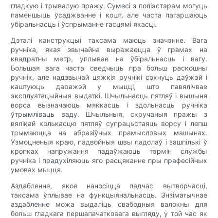
гладкую і трывалую пражу. Сумесі з поліэстэрам могуць
паменшыць ўсаджванне і кошт, але часта пагаршаюць
убіральнасць і ўспрыманне гасцямі якасці.
Дэталі канструкцыі таксама маюць значэнне. Вага
ручніка, якая звычайна выражаецца ў грамах на
квадратны метр, уплывае на ўбіральнасць і вагу.
Большая вага часта сведчыць пра больш раскошны
ручнік, але надзвычай цяжкія ручнікі сохнуць даўжэй і
каштуюць даражэй у мыцці, што павялічвае
эксплуатацыйныя выдаткі. Шчыльнасць пятляў і вышыня
ворса вызначаюць мяккасць і здольнасць ручніка
ўтрымліваць ваду. Шчыльныя, скручаныя пражы з
вялікай колькасцю пятляў супрацьстаяць ворсу і лепш
трымаюцца на абразіўных прамысловых машынах.
Узмоцненыя краю, падвойныя швы падолаў і зашпількі ў
кропках напружання падаўжаюць тэрмін службы
ручніка і прадухіляюць яго расцяканне пры прафесійных
умовах мыцця.
Аздабленне, якое наносіцца падчас вытворчасці,
таксама ўплывае на функцыянальнасць. Энзіматычнае
аздабленне можа выдаліць свабодныя валокны для
больш гладкага першапачатковага выгляду, у той час як