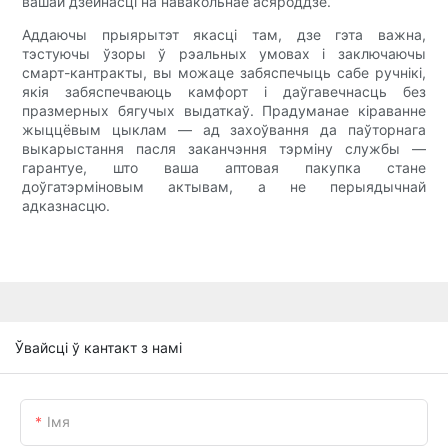
вашай дзейнасці на навакольнае асяроддзе.
Аддаючы прыярытэт якасці там, дзе гэта важна,
тэстуючы ўзоры ў рэальных умовах і заключаючы
смарт-кантракты, вы можаце забяспечыць сабе ручнікі,
якія забяспечваюць камфорт і даўгавечнасць без
празмерных бягучых выдаткаў. Прадуманае кіраванне
жыццёвым цыклам — ад захоўвання да паўторнага
выкарыстання пасля заканчэння тэрміну службы —
гарантуе, што ваша аптовая пакупка стане
доўгатэрміновым актывам, а не перыядычнай
адказнасцю.
Ўвайсці ў кантакт з намі
Імя