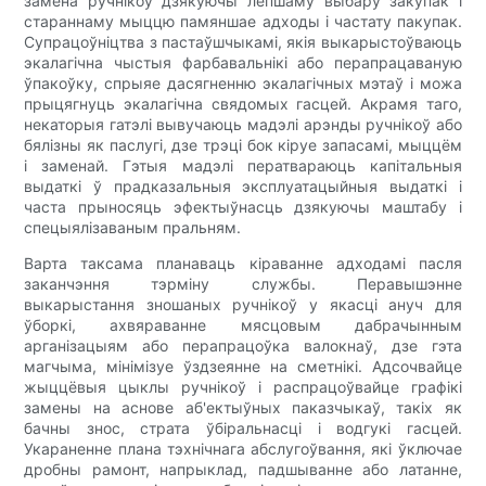
замена ручнікоў дзякуючы лепшаму выбару закупак і
стараннаму мыццю памяншае адходы і частату пакупак.
Супрацоўніцтва з пастаўшчыкамі, якія выкарыстоўваюць
экалагічна чыстыя фарбавальнікі або перапрацаваную
ўпакоўку, спрыяе дасягненню экалагічных мэтаў і можа
прыцягнуць экалагічна свядомых гасцей. Акрамя таго,
некаторыя гатэлі вывучаюць мадэлі арэнды ручнікоў або
бялізны як паслугі, дзе трэці бок кіруе запасамі, мыццём
і заменай. Гэтыя мадэлі ператвараюць капітальныя
выдаткі ў прадказальныя эксплуатацыйныя выдаткі і
часта прыносяць эфектыўнасць дзякуючы маштабу і
спецыялізаваным пральням.
Варта таксама планаваць кіраванне адходамі пасля
заканчэння тэрміну службы. Перавышэнне
выкарыстання зношаных ручнікоў у якасці ануч для
ўборкі, ахвяраванне мясцовым дабрачынным
арганізацыям або перапрацоўка валокнаў, дзе гэта
магчыма, мінімізуе ўздзеянне на сметнікі. Адсочвайце
жыццёвыя цыклы ручнікоў і распрацоўвайце графікі
замены на аснове аб'ектыўных паказчыкаў, такіх як
бачны знос, страта ўбіральнасці і водгукі гасцей.
Укараненне плана тэхнічнага абслугоўвання, які ўключае
дробны рамонт, напрыклад, падшыванне або латанне,