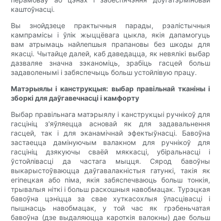
каштоўнасці.
Вы знойдзеце практычныя парады, рэалістычныя
кампрамісы і ўлік жыццёвага цыкла, якія дапамогуць
вам атрымаць найлепшыя прапановы без шкоды для
якасці. Чытайце далей, каб даведацца, як невялікі выбар
дазваляе значна зэканоміць, зрабіць гасцей больш
задаволенымі і забяспечыць больш устойлівую працу.
Матэрыялы і канструкцыя: выбар правільнай тканіны і
зборкі для даўгавечнасці і камфорту
Выбар правільнага матэрыялу і канструкцыі ручнікоў для
гасцініц з'яўляецца асновай як для задавальнення
гасцей, так і для эканамічнай эфектыўнасці. Бавоўна
застаецца дамінуючым валакном для ручнікоў для
гасцініц дзякуючы сваёй мяккасці, убіральнасці і
ўстойлівасці да частага мыцця. Сярод бавоўны
выкарыстоўваюцца даўгавалакністыя гатункі, такія як
егіпецкая або піма, якія забяспечваюць больш тонкія,
трывалыя ніткі і больш раскошныя навобмацак. Турэцкая
бавоўна цэніцца за свае хуткасохлыя ўласцівасці і
пышнасць навобмацак, у той час як грэбеньчатая
бавоўна (дзе выдаляюцца кароткія валокны) дае больш