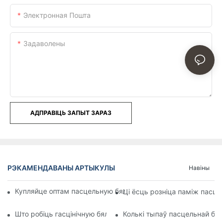
Электронная Пошта
Задаволены
АДПРАВІЦЬ ЗАПЫТ ЗАРАЗ
РЭКАМЕНДАВАНЫ АРТЫКУЛЫ
Навіны
Купляйце оптам пасцельную бялізну для гасцініц і матэляў 
Ці ёсць розніца паміж пасцел
Што робіць гасцінічную бялізну такой зручнай
Колькі тыпаў пасцельнай бял