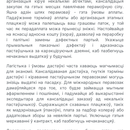
арганізацыя кіруе некалькімі аб'ектамі, кансалідацыя
закупак па гэтых месцах павялічвае перамоўную сілу.
Яшчэ адзін шлях перамоваў - гэта ўмовы аплаты.
Падаўжэнне тэрмінаў аплаты або арганізацыя этапных
плацяжоў можа палепшыць ваш грашовы паток, у той
час як перадаплата можа прынесці зніжкі. Настойвайце
на яснасці адносна кошту ўзораў, дазволаў на пераробку
і палітыкі замены дэфектных партый. Укажыце
прымальныя паказчыкі дэфектаў і адказнасць
пастаўшчыка за карэкціруючыя дзеянні, каб пазбегнуць
нечаканых выдаткаў у будучыні.
Лагістыка і ўмовы дастаўкі часта хаваюць магчымасці
для эканоміі. Кансалідаваная дастаўка, гнуткія тэрміны
дастаўкі і кіраванне пастаўшчыком перавозкамі могуць
знізіць выдаткі на пасадку. Для міжнародных перавозак
дамаўляйцеся пра тое, хто будзе займацца мытным
афармленнем і пошлінамі, і падумайце аб выкарыстанні
экспедытара для кансалідацыі заказаў ад некалькіх
пастаўшчыкоў. Сцеражыцеся схаваных плацяжоў, такіх
як мадэрнізацыя ўпакоўкі, плата за падбор колераў або
дадатковыя зборы за невялікія партыі. Уключыце гэтыя
меркаванні ў кантракт, каб пазбегнуць нечаканасцяў.