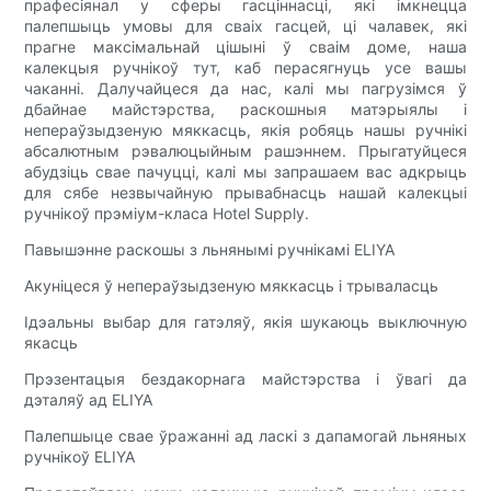
прафесіянал у сферы гасціннасці, які імкнецца
палепшыць умовы для сваіх гасцей, ці чалавек, які
прагне максімальнай цішыні ў сваім доме, наша
калекцыя ручнікоў тут, каб перасягнуць усе вашы
чаканні. Далучайцеся да нас, калі мы пагрузімся ў
дбайнае майстэрства, раскошныя матэрыялы і
непераўзыдзеную мяккасць, якія робяць нашы ручнікі
абсалютным рэвалюцыйным рашэннем. Прыгатуйцеся
абудзіць свае пачуцці, калі мы запрашаем вас адкрыць
для сябе незвычайную прывабнасць нашай калекцыі
ручнікоў прэміум-класа Hotel Supply.
Павышэнне раскошы з льнянымі ручнікамі ELIYA
Акуніцеся ў непераўзыдзеную мяккасць і трываласць
Ідэальны выбар для гатэляў, якія шукаюць выключную
якасць
Прэзентацыя бездакорнага майстэрства і ўвагі да
дэталяў ад ELIYA
Палепшыце свае ўражанні ад ласкі з дапамогай льняных
ручнікоў ELIYA