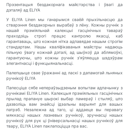
Прэзентацыя бездакорнага майстэрства і ўвагі да
дэталяў ад ELIYA
У ELIYA Linen мы ганарымся сваёй прыхільнасцю да
стварэння бездакорных вырабаў з лёну. Кожны ручнік з
нашай прэміяльнай калекцыі гасцінічных тавараў
праходзіць строгі працэс кантролю якасці, каб
гарантаваць, што кожная нітка адпавядае нашым строгім
стандартам. Нашы кваліфікаваныя майстры надаюць
пільную ўвагу кожнай дэталі, ад шыўкоў да аблямоўкі,
гарантуючы, што кожны ручнік з'яўляецца шэдэўрам
элегантнасці і функцыянальнасці.
Палепшыце свае ўражанні ад ласкі з дапамогай льняных
ручнікоў ELIYA
Папесціце сябе непераўзыдзеным вопытам адпачынку з
ручнікамі ELIYA Linen. Калекцыя прэміяльных гасцінічных
прылад прапануе шырокі выбар памераў і стыляў, што
дазволіць вам знайсці ідэальны варыянт для вашых
патрэб. Незалежна ад таго, ці аддаеце вы перавагу
мяккасці нашых лазневых ручнікоў, зручнасці нашых
ручнікоў для рук ці ўніверсальнасці нашых ручнікоў для
твару, ELIYA Linen паклапоціцца пра вас.