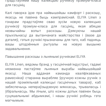
Прадстаўляем нашу калекцыю ручнікоў прэміум-класа
для гасцініц
Калі гаворка ідзе пра найвышэйшы камфорт і раскошу,
якасць не павінна быць кампраміснай. ELIYA Linen з
гонарам прадстаўляе сваю зусім новую калекцыю
ручнікоў прэміум-класа для гасцініц, якая абяцае
незвычайны вопыт раскошы. Дзякуючы нашай
прыхільнасці да вытанчанага майстэрства і ўвазе да
дэталяў, гэтыя ручнікі прызначаны для таго, каб падняць
вашы штодзённыя рытуалы на новую вышыню
задавальнення.
Павышэнне раскошы з льнянымі ручнікамі ELIYA
ELIYA Linen, вядомы брэнд у гасцінічнай індустрыі, гадамі
нязменна пастаўляе льняныя вырабы найвышэйшай
якасці. Наша адданая каманда кваліфікаваных
рамеснікаў старанна вырабляе ўручную кожны ручнік з
нашай прэміяльнай калекцыі гасцінічных тавараў, каб
забяспечыць непераўзыдзеную мяккасць, трываласць і
ўбіральнасць. Мы лічым, што кожны дотык павінен быць
суцяшальнымі абдымкамі, і нашы ручнікі робяць гэта
магчымым.