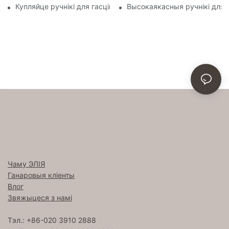
Купляйце ручнікі для гасцініц оптам, каб значна зэканоміць
Высокаякасныя ручнікі для г
Чаму ЭЛІЯ
Ганаровыя кліенты
Влог
Звяжыцеся з намі
Тэл.: +86-020 3910 2888