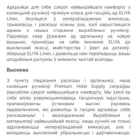
Адкрыйце для сябе сакрэт найвышэйшага камфорту з
калекцыяй ручнікоў прэміум-класа для гасцініц ад ELIYA
Linen. Акуніцеся ў непераўзыдзеную мяккасць,
трываласць і раскошу кожны раз, калі карыстаецеся
адным з нашых старанна вырабленых ручнікоў.
Падніміце свае ўражанні ад адпачынку на новую
вышыню, прыняўшы на сябе імкненне ELIYA да
выключнай якасці, майстэрства і ўвагі да дэталяў.
Абярыце ELIYA Linen, і дазвольце нам ператварыць вашы
штодзённыя рытуалы ў моманты чыстай асалоды.
Выснова
З пункту гледжання раскошы і адпачынку, наша
калекцыя ручнікоў Premium Hotel Supply сапраўды
ўвасабляе сакрэт найвышэйшага камфорту. Мы ўзялі на
сябе місію рэвалюцыянізаваць гасцінічную індустрыю,
прапаноўваючы ўстановам высокі ўзровень
задавальнення, які дазволіць іх гасцям адчуваць сябе
раскашанымі і амалоджанымі. Вырабленыя з
матэрыялаў найвышэйшай якасці, нашы ручнікі не толькі
адрозніваюцца непераўзыдзенай мяккасцю, але і
валодаюць выключнай убіральнасцю і даўгавечнасцю.