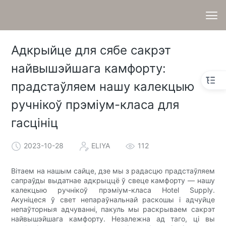
Адкрыйце для сябе сакрэт
найвышэйшага камфорту:
прадстаўляем нашу калекцыю
ручнікоў прэміум-класа для
гасцініц
2023-10-28
ELIYA
112
Вітаем на нашым сайце, дзе мы з радасцю прадстаўляем
сапраўды выдатнае адкрыццё ў свеце камфорту — нашу
калекцыю ручнікоў прэміум-класа Hotel Supply.
Акуніцеся ў свет непараўнальнай раскошы і адчуйце
непаўторныя адчуванні, пакуль мы раскрываем сакрэт
найвышэйшага камфорту. Незалежна ад таго, ці вы