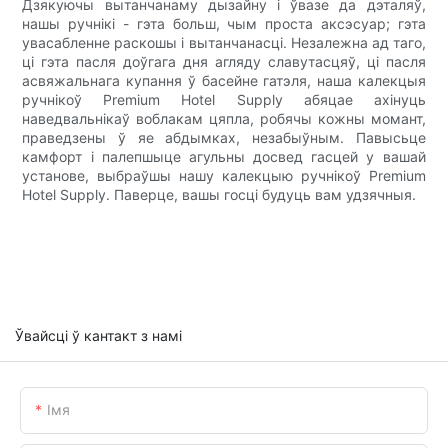
Дзякуючы вытанчанаму дызайну і ўвазе да дэталяў,
нашы ручнікі - гэта больш, чым проста аксэсуар; гэта
увасабленне раскошы і вытанчанасці. Незалежна ад таго,
ці гэта пасля доўгага дня агляду славутасцяў, ці пасля
асвяжальнага купання ў басейне гатэля, наша калекцыя
ручнікоў Premium Hotel Supply абяцае ахінуць
наведвальнікаў воблакам цяпла, робячы кожны момант,
праведзены ў яе абдымках, незабыўным. Павысьце
камфорт і палепшыце агульны досвед гасцей у вашай
установе, выбраўшы нашу калекцыю ручнікоў Premium
Hotel Supply. Паверце, вашы госці будуць вам удзячныя.
Ўвайсці ў кантакт з намі
Імя