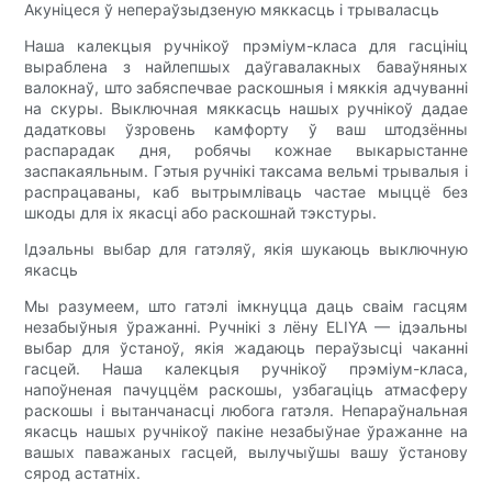
Акуніцеся ў непераўзыдзеную мяккасць і трываласць
Наша калекцыя ручнікоў прэміум-класа для гасцініц
выраблена з найлепшых даўгавалакных баваўняных
валокнаў, што забяспечвае раскошныя і мяккія адчуванні
на скуры. Выключная мяккасць нашых ручнікоў дадае
дадатковы ўзровень камфорту ў ваш штодзённы
распарадак дня, робячы кожнае выкарыстанне
заспакаяльным. Гэтыя ручнікі таксама вельмі трывалыя і
распрацаваны, каб вытрымліваць частае мыццё без
шкоды для іх якасці або раскошнай тэкстуры.
Ідэальны выбар для гатэляў, якія шукаюць выключную
якасць
Мы разумеем, што гатэлі імкнуцца даць сваім гасцям
незабыўныя ўражанні. Ручнікі з лёну ELIYA — ідэальны
выбар для ўстаноў, якія жадаюць пераўзысці чаканні
гасцей. Наша калекцыя ручнікоў прэміум-класа,
напоўненая пачуццём раскошы, узбагаціць атмасферу
раскошы і вытанчанасці любога гатэля. Непараўнальная
якасць нашых ручнікоў пакіне незабыўнае ўражанне на
вашых паважаных гасцей, вылучыўшы вашу ўстанову
сярод астатніх.