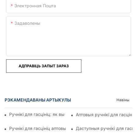
Электронная Пошта
Задаволены
АДПРАВІЦЬ ЗАПЫТ ЗАРАЗ
РЭКАМЕНДАВАНЫ АРТЫКУЛЫ
Навіны
Ручнікі для гасцініц: як выбраць ідэальны памер і вагу
Аптовыя ручнікі для гасціні
Ручнікі для гасцініц аптовыя прапановы для вялікіх заказаў
Даступныя ручнікі для гасцін