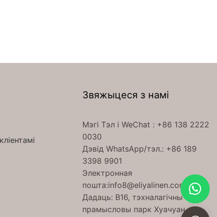
Звяжыцеся з намі
Мэгі Тэл
і WeChat
: +86 138 2222
0030
кліентамі
Дэвід WhatsApp/тэл.: +86 189
3398 9901
Электронная
пошта:
info8@eliyalinen.com
Дадаць: B16, тэхналагічны
прамысловы парк Хуачуан,