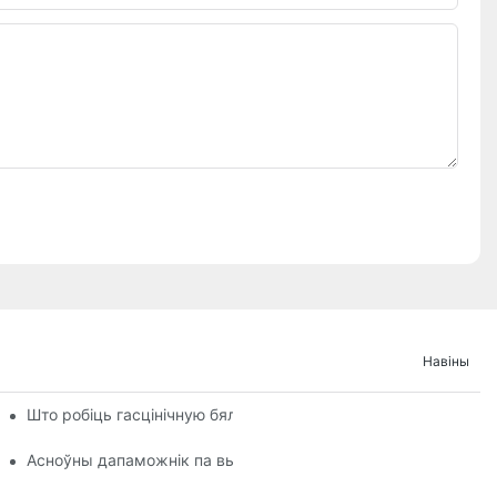
Навіны
Што робіць гасцінічную бялізну такой зручнай
ыстоўваюцца ў гатэлях
Асноўны дапаможнік па выбары гасцінічнай бялізны для ва