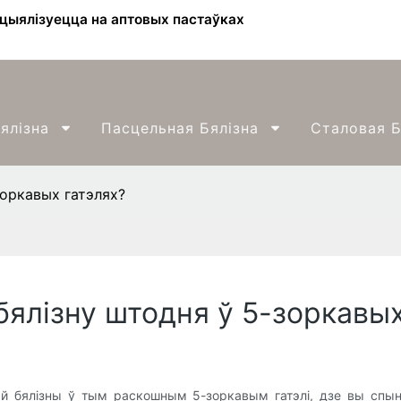
ецыялізуецца на аптовых пастаўках
ялізна
Пасцельная Бялізна
Сталовая Б
зоркавых гатэлях?
ялізну штодня ў 5-зоркавых
ай бялізны ў тым раскошным 5-зоркавым гатэлі, дзе вы спын