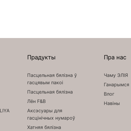
Прадукты
Пра нас
Пасцельная бялізна ў
Чаму ЭЛІЯ
гасцявым пакоі
Ганарымся 
Пасцельная бялізна
Влог
Лён F&B
Навіны
ELIYA
Аксэсуары для
гасцінічных нумароў
Хатняя бялізна