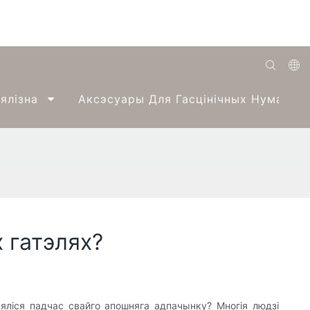
English
ялізна
Аксэсуары Для Гасцінічных Нумароў
Română
Беларуская
O'zbek
ქართველი
Bahasa Indonesia
 гатэлях?
Français
Español
العربية
яліся падчас свайго апошняга адпачынку? Многія людзі