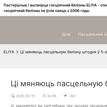
Пастаўшчык і вытворца гасцінічнай бялізны ELIYA - сп
гасцінічнай бялізны па ўсім свеце з 2006 года.
Дом
Пасцельная Б
ELIYA
Ці мяняюць пасцельную бялізну штодня ў 5-
Ці мяняюць пасцельную б
2025-05-15
ELIYA
391
Ці задумваліся вы калі-небудзь пра чысціню пасцельн