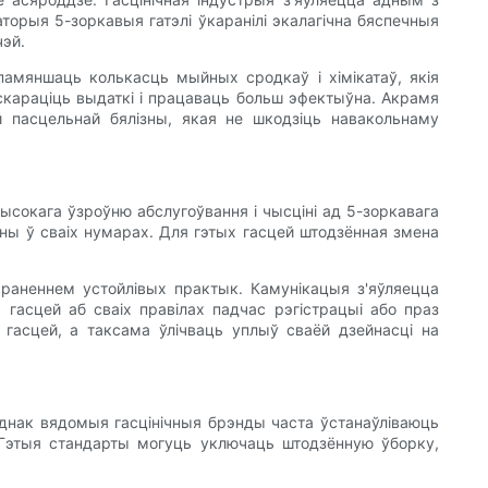
торыя 5-зоркавыя гатэлі ўкаранілі экалагічна бяспечныя
чэй.
памяншаць колькасць мыйных сродкаў і хімікатаў, якія
скараціць выдаткі і працаваць больш эфектыўна. Акрамя
ай пасцельнай бялізны, якая не шкодзіць навакольнаму
ысокага ўзроўню абслугоўвання і чысціні ад 5-зоркавага
іены ў сваіх нумарах. Для гэтых гасцей штодзённая змена
караненнем устойлівых практык. Камунікацыя з'яўляецца
гасцей аб сваіх правілах падчас рэгістрацыі або праз
гасцей, а таксама ўлічваць уплыў сваёй дзейнасці на
 Аднак вядомыя гасцінічныя брэнды часта ўстанаўліваюць
. Гэтыя стандарты могуць уключаць штодзённую ўборку,