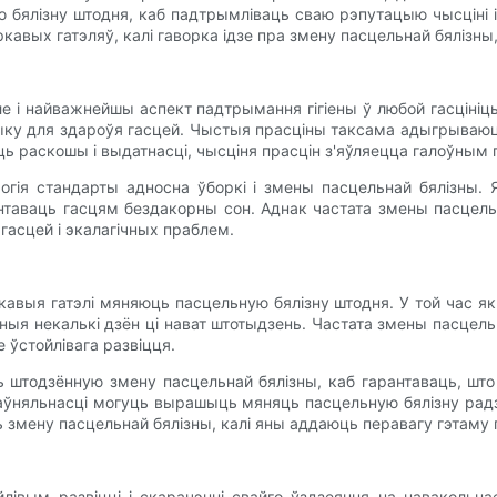
 бялізну штодня, каб падтрымліваць сваю рэпутацыю чысціні 
вых гатэляў, калі гаворка ідзе пра змену пасцельнай бялізны,
е і найважнейшы аспект падтрымання гігіены ў любой гасцініц
ыку для здароўя гасцей. Чыстыя прасціны таксама адыгрываюц
ць раскошы і выдатнасці, чысціня прасцін з'яўляецца галоўным
огія стандарты адносна ўборкі і змены пасцельнай бялізны.
таваць гасцям бездакорны сон. Аднак частата змены пасцель
 гасцей і экалагічных праблем.
выя гатэлі мяняюць пасцельную бялізну штодня. У той час як
ыя некалькі дзён ці нават штотыдзень. Частата змены пасцель
е ўстойлівага развіцця.
ь штодзённую змену пасцельнай бялізны, каб гарантаваць, ш
апаўняльнасці могуць вырашыць мяняць пасцельную бялізну радз
 змену пасцельнай бялізны, калі яны аддаюць перавагу гэтаму
лівым развіцці і скарачэнні свайго ўздзеяння на навакольна