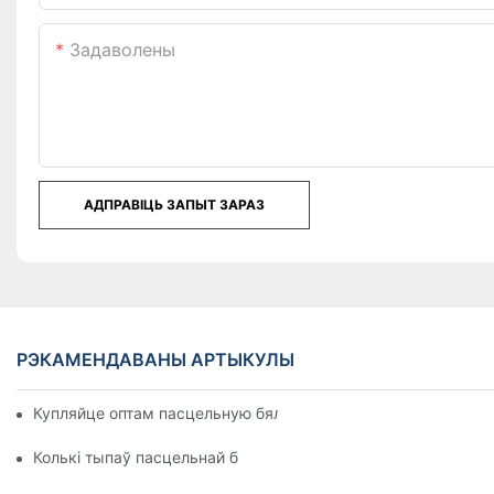
Задаволены
АДПРАВІЦЬ ЗАПЫТ ЗАРАЗ
РЭКАМЕНДАВАНЫ АРТЫКУЛЫ
Купляйце оптам пасцельную бялізну для гасцініц і матэляў 
Колькі тыпаў пасцельнай бялізны ёсць у гатэлі