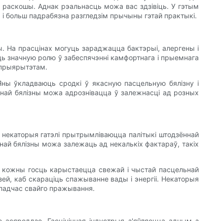
і раскошы. Аднак рэальнасць можа вас здзівіць. У гэтым
 і больш падрабязна разгледзім прычыны гэтай практыкі.
ы. На прасцінах могуць зараджацца бактэрыі, алергены і
ь значную ролю ў забеспячэнні камфортнага і прыемнага
 прыярытэтам.
 Яны ўкладваюць сродкі ў якасную пасцельную бялізну і
най бялізны можа адрознівацца ў залежнасці ад розных
 некаторыя гатэлі прытрымліваюцца палітыкі штодзённай
най бялізны можа залежаць ад некалькіх фактараў, такіх
то кожны госць карыстаецца свежай і чыстай пасцельнай
ей, каб скараціць спажыванне вады і энергіі. Некаторыя
 падчас свайго пражывання.
е асяроддзе. Гасцінічная індустрыя з'яўляецца адным з