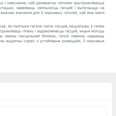
рсы і навучанне, каб дапамагчы гатэлям прытрымлівацца
утацыю, заваяваць лаяльнасць гасцей і вылучыцца на
важнае значэнне для 5-зоркавых гатэляў, каб яны маглі
, як палітыка гатэля, паток гасцей, ініцыятывы ў галіне
дтрымліваць гігіену і задаволенасць гасцей, іншыя могуць
ы змены пасцельнай бялізны, гатэлі павінны надаваць
чы выдатны сэрвіс з устойлівым развіццём, 5-зоркавыя