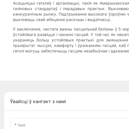
Асацыяцыі гатэляў і арганізацыі, такія як Амерыканск
галіновых стандартаў і перадавых практык. Выконва
канкурэнтным рынку. Падтрыманне высокага ўзроўню чыс
выконваць сваё абяцанне раскошы і выдатнасці.
У заключэнне, частата змены пасцельнай бялізны ў 5-зор
ўстойлівага развіцця і чаканні гасцей. У той час як нек
укараняць больш устойлівыя практыкі для змяншэння 
прыярытэт чысціні, камфорту і ўражанням гасцей, каб
гатэлі могуць забяспечыць гасцям незабыўнае і адказна
Ўвайсці ў кантакт з намі
Імя