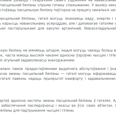
 пасцельнай бялізны спрыяе гэтаму спажыванню. У выніку нека
стоўваць пасцельную бялізну паўторна на працягу некалькіх на
цельнай бялізны, гатэлі могуць эканоміць ваду, энергію і 
ь карысць навакольнаму асяроддзю, але і дапамагае гатэлям 
тымі пастаўшчыкамі для закупкі арганічнай, біяраскладальн
льную бялізну не мяняюць штодня, іншыя могуць чакаць больш в
к, часта маюць высокія чаканні адносна ўзроўню чысціні і гіг
х агульнай задаволенасці знаходжаннем.
і баланс паміж прадастаўленнем выдатнага абслугоўвання і ў
сна змены пасцельнай бялізны — гатэлі могуць інфармаваць 
тэлі павінны надаць прыярытэт камфорту і задавальненню 
ндартаў адносна частаты змены пасцельнай бялізны ў гатэлях.
забеспячэння паслядоўнасці і якасці ва ўсіх сваіх аб'ектах
лізны для падтрымання чысціні і гігіены.