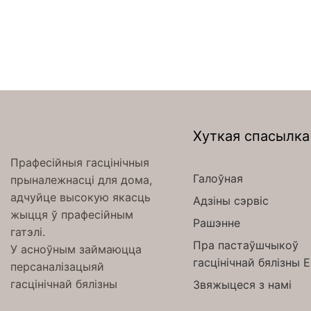
Хуткая спасылка
Прафесійныя гасцінічныя
Галоўная
прыналежнасці для дома,
адчуйце высокую якасць
Адзіны сэрвіс
жыцця ў прафесійным
Рашэнне
гатэлі.
Пра пастаўшчыкоў
У асноўным займаюцца
гасцінічнай бялізны 
персаналізацыяй
гасцінічнай бялізны
Звяжыцеся з намі