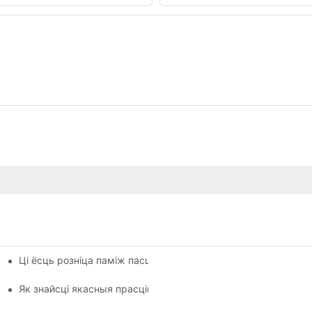
Ці ёсць розніца паміж пасцельнай бялізнай і бялізнай
онлайн
Як знайсці якасныя прасціны, падобныя да тых, што выкар