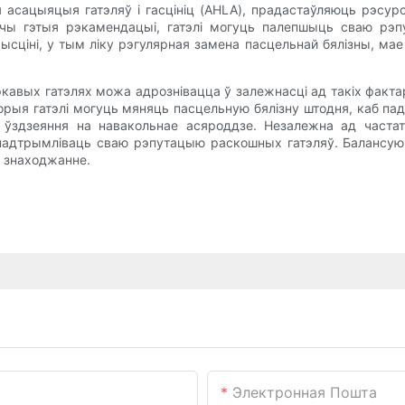
ая асацыяцыя гатэляў і гасцініц (AHLA), прадастаўляюць рэсу
ючы гэтыя рэкамендацыі, гатэлі могуць палепшыць сваю рэп
ціні, у тым ліку рэгулярная замена пасцельнай бялізны, мае 
кавых гатэлях можа адрознівацца ў залежнасці ад такіх фактараў
аторыя гатэлі могуць мяняць пасцельную бялізну штодня, каб па
ўздзеяння на навакольнае асяроддзе. Незалежна ад частат
 падтрымліваць сваю рэпутацыю раскошных гатэляў. Балансую
е знаходжанне.
Электронная Пошта