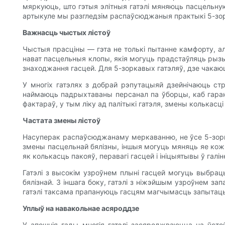
мяркуюць, што гэтыя элітныя гатэлі мяняюць пасцельную
артыкуле мы разгледзім распаўсюджаныя практыкі 5-зорка
Важнасць чыстых лістоў
Чыстыя прасціны — гэта не толькі пытанне камфорту, ал
нават пасцельныя клопы, якія могуць прадстаўляць рыз
знаходжання гасцей. Для 5-зоркавых гатэляў, дзе чакаю
У многіх гатэлях з добрай рэпутацыяй дзейнічаюць стр
наймаюць падрыхтаваны персанал па ўборцы, каб гаран
фактараў, у тым ліку ад палітыкі гатэля, змены колькасці
Частата змены лістоў
Насуперак распаўсюджанаму меркаванню, не ўсе 5-зорка
змены пасцельнай бялізны, іншыя могуць мяняць яе кожн
як колькасць пакояў, перавагі гасцей і ініцыятывы ў галін
Гатэлі з высокім узроўнем плыні гасцей могуць выбрац
бялізнай. З іншага боку, гатэлі з ніжэйшым узроўнем з
гатэлі таксама прапануюць гасцям магчымасць запытаць
Уплыў на навакольнае асяроддзе
У апошнія гады многія гатэлі засяроджваюцца на ўстой