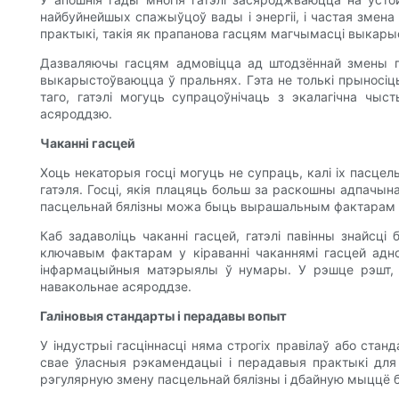
найбуйнейшых спажыўцоў вады і энергіі, і частая змена
практыкі, такія як прапанова гасцям магчымасці выкары
Дазваляючы гасцям адмовіцца ад штодзённай змены пас
выкарыстоўваюцца ў пральнях. Гэта не толькі прыносіц
таго, гатэлі могуць супрацоўнічаць з экалагічна чыс
асяроддзю.
Чаканні гасцей
Хоць некаторыя госці могуць не супраць, калі іх пасце
гатэля. Госці, якія плацяць больш за раскошны адпачына
пасцельнай бялізны можа быць вырашальным фактарам і
Каб задаволіць чаканні гасцей, гатэлі павінны знайсц
ключавым фактарам у кіраванні чаканнямі гасцей адно
інфармацыйныя матэрыялы ў нумары. У рэшце рэшт, га
навакольнае асяроддзе.
Галіновыя стандарты і перадавы вопыт
У індустрыі гасціннасці няма строгіх правілаў або ста
свае ўласныя рэкамендацыі і перадавыя практыкі для 
рэгулярную змену пасцельнай бялізны і дбайную мыццё бя