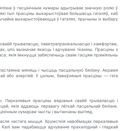
бялізна ў гасцінічным нумары адыгрывае значную ролю ў
 які тып прасціны выкарыстоўвае большасць гатэляў, каб
звычайна выкарыстоўваюцца ў гатэлях, прычыны іх выбару
 сваёй трываласцю, паветрапранікальнасцю і камфортам,
к, што вызначае якасць і адчуванні тканіны. Прасціны з
са, якія імкнуцца забяспечыць сваім гасцям прэміяльны
 пастаянна мяняць і чысціць пасцельную бялізну. Акрамя
рай або алергіяй. У цэлым, баваўняныя прасціны — гэта
ін. Перкалевыя прасціны вядомыя сваёй трываласцю і
цей, якія аддаюць перавагу лёгкай пасцельнай бялізне.
цінічным нумарам чысты і вытанчаны выгляд.
т пасля частага мыцця. Хрумсткія навобмацак перкалевыя
 Калі вам падабаецца адчуванне прахалоднай і гладкай