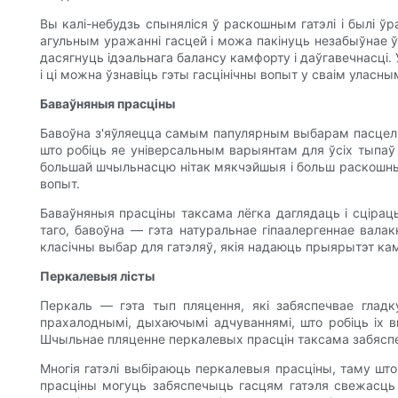
Вы калі-небудзь спыняліся ў раскошным гатэлі і былі 
агульным уражанні гасцей і можа пакінуць незабыўнае ў
дасягнуць ідэальнага балансу камфорту і даўгавечнасці
і ці можна ўзнавіць гэты гасцінічны вопыт у сваім уласны
Баваўняныя прасціны
Бавоўна з'яўляецца самым папулярным выбарам пасцельн
што робіць яе універсальным варыянтам для ўсіх тыпаў 
большай шчыльнасцю нітак мякчэйшыя і больш раскошныя
вопыт.
Баваўняныя прасціны таксама лёгка даглядаць і сціраць
таго, бавоўна — гэта натуральнае гіпаалергеннае вала
класічны выбар для гатэляў, якія надаюць прыярытэт кам
Перкалевыя лісты
Перкаль — гэта тып пляцення, які забяспечвае глад
прахалоднымі, дыхаючымі адчуваннямі, што робіць іх в
Шчыльнае пляценне перкалевых прасцін таксама забяспе
Многія гатэлі выбіраюць перкалевыя прасціны, таму што
прасціны могуць забяспечыць гасцям гатэля свежасць 