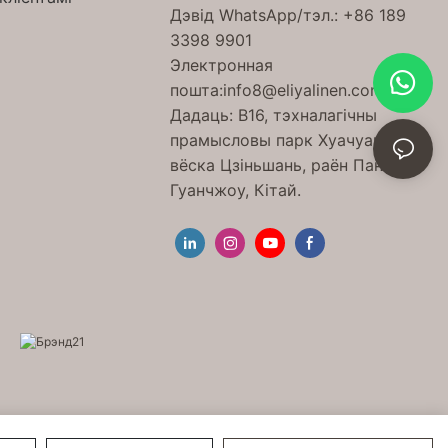
Дэвід WhatsApp/тэл.: +86 189
3398 9901
Электронная
пошта:
info8@eliyalinen.com
Дадаць: B16, тэхналагічны
прамысловы парк Хуачуан,
вёска Цзіньшань, раён Панью,
Гуанчжоу, Кітай.