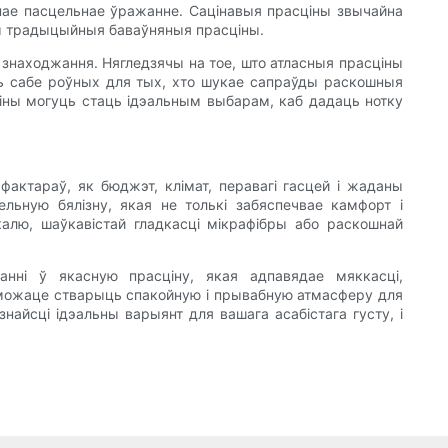
тнае пасцельнае ўражанне. Сацінавыя прасціны звычайна
ым традыцыйныя баваўняныя прасціны.
знаходжання. Нягледзячы на ​​тое, што атласныя прасціны
юць сабе роўных для тых, хто шукае сапраўды раскошныя
ціны могуць стаць ідэальным выбарам, каб дадаць нотку
фактараў, як бюджэт, клімат, перавагі гасцей і жаданы
льную бялізну, якая не толькі забяспечвае камфорт і
калю, шаўкавістай гладкасці мікрафібры або раскошнай
нні ў якасную прасціну, якая адпавядае мяккасці,
ы можаце стварыць спакойную і прывабную атмасферу для
найсці ідэальны варыянт для вашага асабістага густу, і