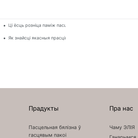
Ці ёсць розніца паміж пасцельнай бялізнай і бялізнай
онлайн
Як знайсці якасныя прасціны, падобныя да тых, што выкар
Прадукты
Пра нас
Пасцельная бялізна ў
Чаму ЭЛІЯ
гасцявым пакоі
Ганарымся 