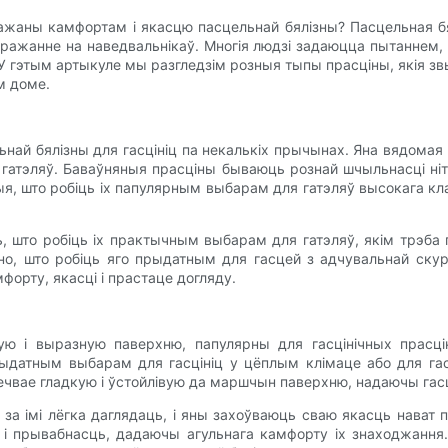
ўражаны камфортам і якасцю пасцельнай бялізны? Пасцельная 
ражанне на наведвальнікаў. Многія людзі задаюцца пытаннем,
. У гэтым артыкуле мы разгледзім розныя тыпы прасціны, якія 
м доме.
ай бялізны для гасцініц па некалькіх прычынах. Яна вядомая
гатэляў. Баваўняныя прасціны бываюць рознай шчыльнасці ніта
, што робіць іх папулярным выбарам для гатэляў высокага кла
, што робіць іх практычным выбарам для гатэляў, якім трэба
кно, што робіць яго прыдатным для гасцей з адчувальнай ску
форту, якасці і прастаце догляду.
кую і выразную паверхню, папулярны для гасцінічных прасц
ыдатным выбарам для гасцініц у цёплым клімаце або для гас
чвае гладкую і ўстойлівую да маршчын паверхню, надаючы гас
 за імі лёгка даглядаць, і яны захоўваюць сваю якасць нава
і прывабнасць, дадаючы агульнага камфорту іх знаходжання.