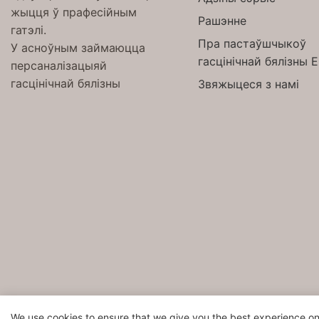
жыцця ў прафесійным
Рашэнне
гатэлі.
Пра пастаўшчыкоў
У асноўным займаюцца
гасцінічнай бялізны 
персаналізацыяй
гасцінічнай бялізны
Звяжыцеся з намі
We use cookies to ensure that we give you the best experience on