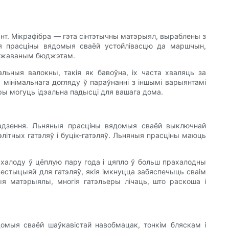
нт. Мікрафібра — гэта сінтэтычны матэрыял, выраблены з
ыя прасціны вядомыя сваёй устойлівасцю да маршчын,
бмежаваным бюджэтам.
альныя валокны, такія як бавоўна, іх часта хваляць за
 мінімальнага догляду ў параўнанні з іншымі варыянтамі
ры могуць ідэальна падысці для вашага дома.
 адзення. Льняныя прасціны вядомыя сваёй выключнай
элітных гатэляў і буцік-гатэляў. Льняныя прасціны маюць
ахалоду ў цёплую пару года і цяпло ў больш прахалодны
естыцыяй для гатэляў, якія імкнуцца забяспечыць сваім
я матэрыялы, многія гатэльеры лічаць, што раскоша і
домыя сваёй шаўкавістай навобмацак, тонкім бляскам і