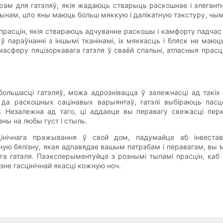
рам для гатэляў, якія жадаюць стварыць раскошнае і элеган
чынам, што яны маюць больш мяккую і далікатную тэкстуру, ч
 прасцін, якія ствараюць адчуванне раскошы і камфорту падчас 
ў параўнанні з іншымі тканінамі, іх мяккасць і бляск не ма
масферу пяцізоркавага гатэля ў сваёй спальні, атласныя прас
ольшасці гатэляў, можа адрознівацца ў залежнасці ад такіх 
да раскошных сацінавых варыянтаў, гатэлі выбіраюць пасце
. Незалежна ад таго, ці аддаеце вы перавагу свежасці пер
зны на любы густ і стыль.
інічнага пражывання ў свой дом, падумайце аб інвестава
ьную бялізну, якая адпавядае вашым патрэбам і перавагам, в
га гатэля. Паэксперыментуйце з рознымі тыпамі прасцін, каб з
зне гасцінічнай якасці кожную ноч.