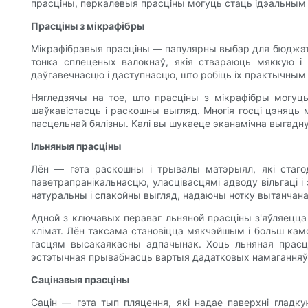
прасціны, перкалевыя прасціны могуць стаць ідэальным
Прасціны з мікрафібры
Мікрафібравыя прасціны — папулярны выбар для бюджэтны
тонка сплеценых валокнаў, якія ствараюць мяккую і
даўгавечнасцю і даступнасцю, што робіць іх практычны
Нягледзячы на ​​тое, што прасціны з мікрафібры могуц
шаўкавістасць і раскошны выгляд. Многія госці цэняць 
пасцельнай бялізны. Калі вы шукаеце эканамічна выгадну
Ільняныя прасціны
Лён — гэта раскошны і трывалы матэрыял, які стаго
паветрапранікальнасцю, уласцівасцямі адводу вільгаці і
натуральны і спакойны выгляд, надаючы нотку вытанчана
Адной з ключавых пераваг льняной прасціны з'яўляецца
клімат. Лён таксама становіцца мякчэйшым і больш кам
гасцям высакаякасны адпачынак. Хоць льняная прасці
эстэтычная прывабнасць вартыя дадатковых намаганняў
Сацінавыя прасціны
Сацін — гэта тып пляцення, які надае паверхні гладк