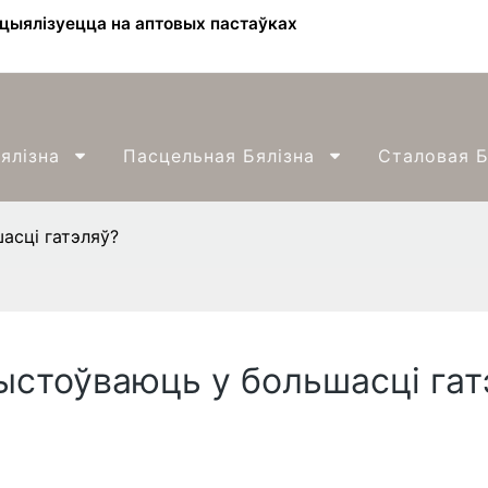
ецыялізуецца на аптовых пастаўках
ялізна
Пасцельная Бялізна
Сталовая Б
асці гатэляў?
ыстоўваюць у большасці гат