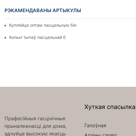
РЭКАМЕНДАВАНЫ АРТЫКУЛЫ
Купляйце оптам пасцельную бялізну для гасцініц і матэляў 
Колькі тыпаў пасцельнай бялізны ёсць у гатэлі
Хуткая спасылка
Прафесійныя гасцінічныя
Галоўная
прыналежнасці для дома,
адчуйце высокую якасць
Адзіны сэрвіс