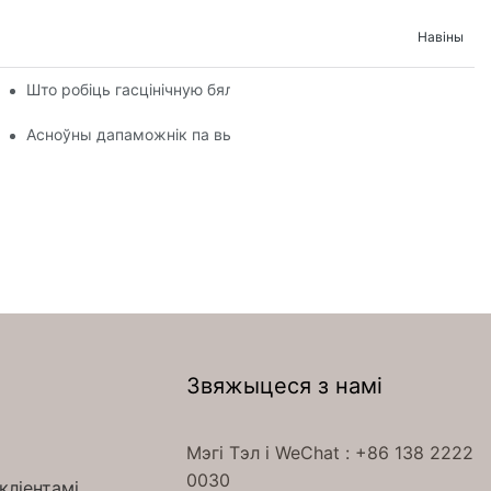
Навіны
Што робіць гасцінічную бялізну такой зручнай
ыстоўваюцца ў гатэлях
Асноўны дапаможнік па выбары гасцінічнай бялізны для ва
Звяжыцеся з намі
Мэгі Тэл
і WeChat
: +86 138 2222
0030
кліентамі