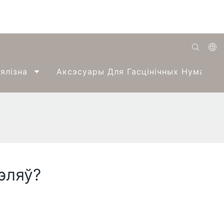
English
ялізна
Аксэсуары Для Гасцінічных Нумароў
Română
Беларуская
O'zbek
ქართველი
Bahasa Indonesia
эляў?
Français
Español
العربية