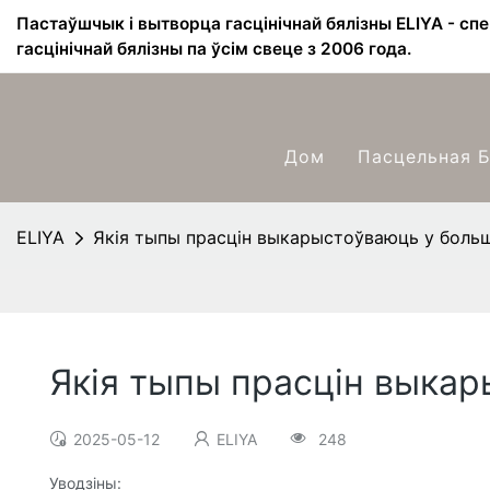
Пастаўшчык і вытворца гасцінічнай бялізны ELIYA - сп
гасцінічнай бялізны па ўсім свеце з 2006 года.
Дом
Пасцельная Б
ELIYA
Якія тыпы прасцін выкарыстоўваюць у больш
Якія тыпы прасцін выкар
2025-05-12
ELIYA
248
Уводзіны: