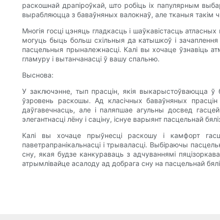
раскошнай драпіроўкай, што робіць іх папулярным выба
вырабляюцца з баваўняных валокнаў, але тканыя такім 
Многія госці цэняць гладкасць і шаўкавістасць атласных
могуць быць больш схільныя да катышкоў і зачаплення 
пасцельныя прыналежнасці. Калі вы хочаце ўзнавіць ат
гламуру і вытанчанасці ў вашу спальню.
Выснова:
У заключэнне, тып прасцін, якія выкарыстоўваюцца ў б
ўзровень раскошы. Ад класічных баваўняных прасцін 
даўгавечнасць, але і паляпшае агульны досвед гасцей
элегантнасці лёну і саціну, існуе варыянт пасцельнай бялі
Калі вы хочаце прыўнесці раскошу і камфорт гасц
паветрапранікальнасці і трываласці. Выбіраючы пасцел
сну, якая будзе канкураваць з адчуваннямі пяцізоркава
атрымлівайце асалоду ад добрага сну на пасцельнай бялі