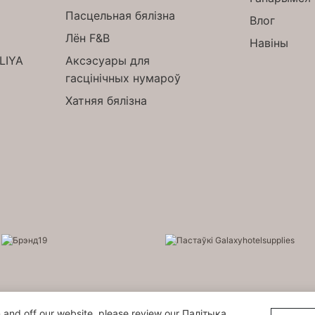
Пасцельная бялізна
Влог
Лён F&B
Навіны
ELIYA
Аксэсуары для
гасцінічных нумароў
Хатняя бялізна
 and off our website. please review our
Палітыка