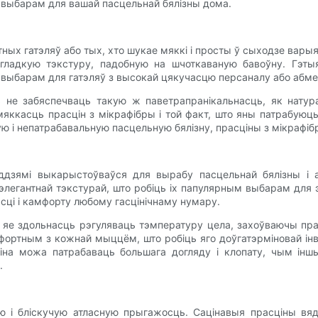
 выбарам для вашай пасцельнай бялізны дома.
х гатэляў або тых, хто шукае мяккі і просты ў сыходзе варыя
 гладкую тэкстуру, падобную на шчоткаваную бавоўну. Гэт
м выбарам для гатэляў з высокай цякучасцю персаналу або а
ь не забяспечваць такую ​​ж паветрапранікальнасць, як натур
мяккасць прасцін з мікрафібры і той факт, што яны патрабуюць
ю і непатрабавальную пасцельную бялізну, прасціны з мікрафіб
ддзямі выкарыстоўваўся для вырабу пасцельнай бялізны і
 элегантнай тэкстурай, што робіць іх папулярным выбарам для 
сці і камфорту любому гасцінічнаму нумару.
 яе здольнасць рэгуляваць тэмпературу цела, захоўваючы пр
фортным з кожнай мыццём, што робіць яго доўгатэрміновай інв
на можа патрабаваць большага догляду і клопату, чым іншы
.
ую і бліскучую атласную прыгажосць. Сацінавыя прасціны вя