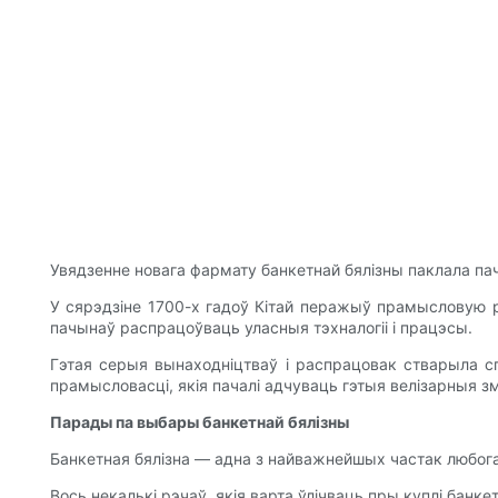
Увядзенне новага фармату банкетнай бялізны паклала пач
У сярэдзіне 1700-х гадоў Кітай перажыў прамысловую рэ
пачынаў распрацоўваць уласныя тэхналогіі і працэсы.
Гэтая серыя вынаходніцтваў і распрацовак стварыла сп
прамысловасці, якія пачалі адчуваць гэтыя велізарныя з
Парады па выбары банкетнай бялізны
Банкетная бялізна — адна з найважнейшых частак любога 
Вось некалькі рэчаў, якія варта ўлічваць пры куплі банке