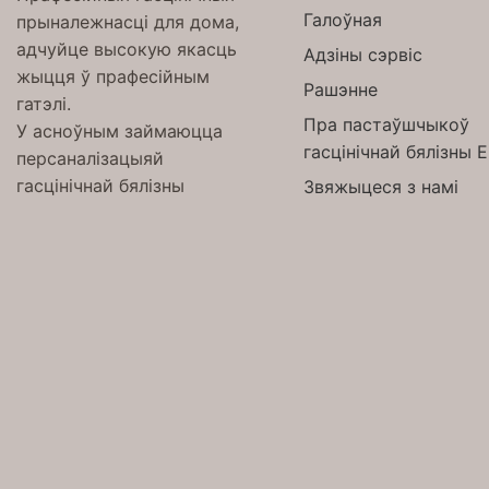
Галоўная
прыналежнасці для дома,
адчуйце высокую якасць
Адзіны сэрвіс
жыцця ў прафесійным
Рашэнне
гатэлі.
Пра пастаўшчыкоў
У асноўным займаюцца
гасцінічнай бялізны 
персаналізацыяй
гасцінічнай бялізны
Звяжыцеся з намі