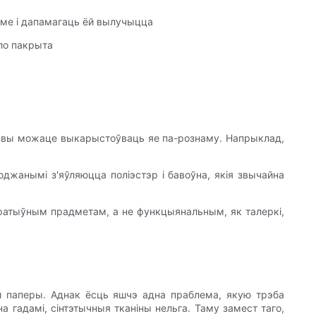
аме і дапамагаць ёй вылучыцца
ыло пакрыта
, вы можаце выкарыстоўваць яе па-рознаму. Напрыклад,
юджанымі з'яўляюцца поліэстэр і бавоўна, якія звычайна
аратыўным прадметам, а не функцыянальным, як талеркі,
й паперы. Аднак ёсць яшчэ адна праблема, якую трэба
гадамі, сінтэтычныя тканіны нельга. Таму замест таго,