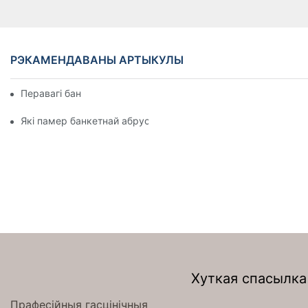
РЭКАМЕНДАВАНЫ АРТЫКУЛЫ
Перавагі банкетнай бялізны
Які памер банкетнай абрусы?
Хуткая спасылка
Прафесійныя гасцінічныя