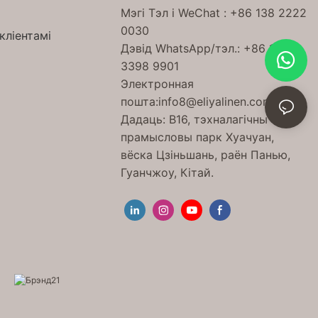
Мэгі Тэл
і WeChat
: +86 138 2222
0030
кліентамі
Дэвід WhatsApp/тэл.: +86 189
3398 9901
Электронная
пошта:
info8@eliyalinen.com
Дадаць: B16, тэхналагічны
прамысловы парк Хуачуан,
вёска Цзіньшань, раён Панью,
Гуанчжоу, Кітай.