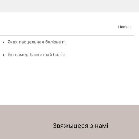
Навіны
Якая пасцельная бялізна патрэбна для вяселля?
Які памер банкетнай бялізны?
Звяжыцеся з намі