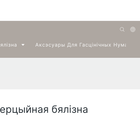
English
ялізна
Аксэсуары Для Гасцінічных Нумароў
Română
Беларуская
O'zbek
ქართველი
Bahasa Indonesia
мерцыйная бялізна
Français
Español
العربية