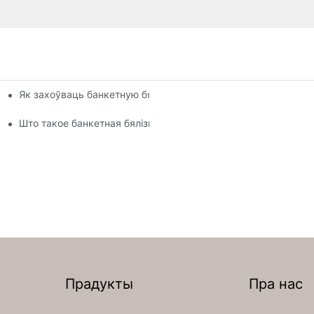
Як захоўваць банкетную бялізну?
Што такое банкетная бялізна?
Прадукты
Пра нас