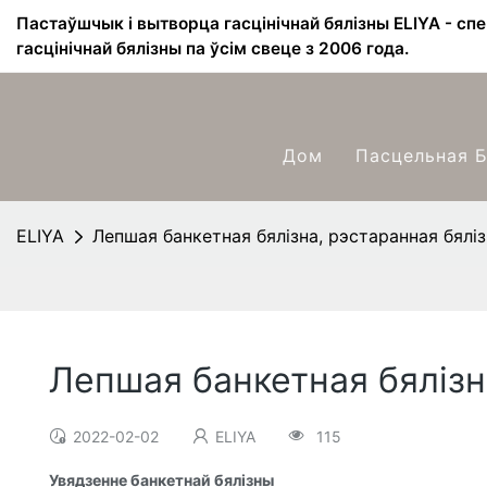
Пастаўшчык і вытворца гасцінічнай бялізны ELIYA - сп
гасцінічнай бялізны па ўсім свеце з 2006 года.
Дом
Пасцельная Б
ELIYA
Лепшая банкетная бялізна, рэстаранная бяліз
Лепшая банкетная бялізн
2022-02-02
ELIYA
115
Увядзенне банкетнай бялізны