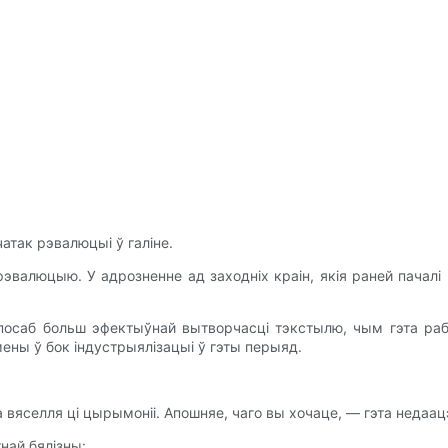
атак рэвалюцыі ў галіне.
валюцыю. У адрозненне ад заходніх краін, якія раней пачалі в
осаб больш эфектыўнай вытворчасці тэкстылю, чым гэта рабіла
мены ў бок індустрыялізацыі ў гэты перыяд.
вяселля ці цырымоніі. Апошняе, чаго вы хочаце, — гэта недаацэ
тнай бялізны: