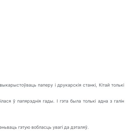
ыкарыстоўваць паперу і друкарскія станкі, Кітай толькі
ся ў папярэднія гады. І гэта была толькі адна з галін
ньваць гэтую вобласць увагі да дэталяў.