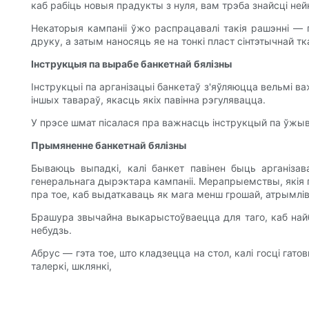
каб рабіць новыя прадукты з нуля, вам трэба знайсці не
Некаторыя кампаніі ўжо распрацавалі такія рашэнні —
друку, а затым наносяць яе на тонкі пласт сінтэтычнай т
Інструкцыя па вырабе банкетнай бялізны
Інструкцыі па арганізацыі банкетаў з'яўляюцца вельмі ва
іншых тавараў, якасць якіх павінна рэгулявацца.
У прэсе шмат пісалася пра важнасць інструкцый па ўжыван
Прымяненне банкетнай бялізны
Бываюць выпадкі, калі банкет павінен быць арганіза
генеральнага дырэктара кампаніі. Мерапрыемствы, якія 
пра тое, каб выдаткаваць як мага менш грошай, атрымлів
Брашура звычайна выкарыстоўваецца для таго, каб на
небудзь.
Абрус — гэта тое, што кладзецца на стол, калі госці га
талеркі, шклянкі,