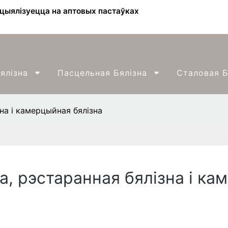
ецыялізуецца на аптовых пастаўках
ялізна
Пасцельная Бялізна
Сталовая Б
на і камерцыйная бялізна
а, рэстаранная бялізна і ка