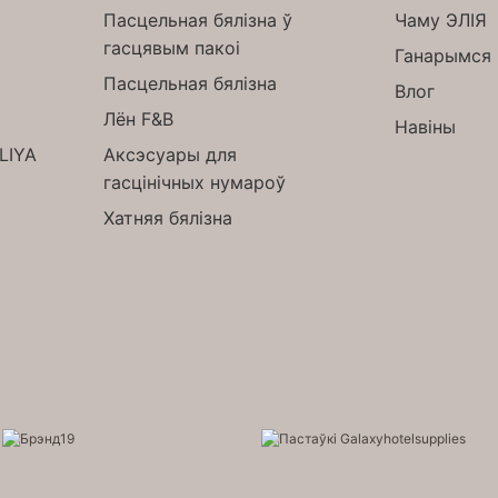
Пасцельная бялізна ў
Чаму ЭЛІЯ
гасцявым пакоі
Ганарымся 
Пасцельная бялізна
Влог
Лён F&B
Навіны
ELIYA
Аксэсуары для
гасцінічных нумароў
Хатняя бялізна