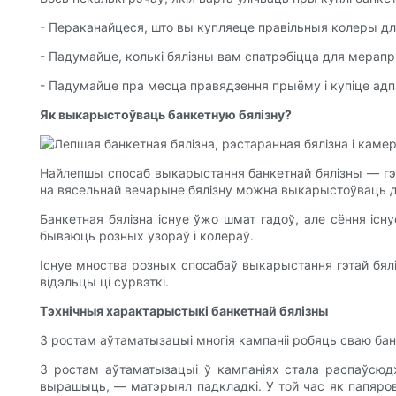
- Пераканайцеся, што вы купляеце правільныя колеры д
- Падумайце, колькі бялізны вам спатрэбіцца для мерапр
- Падумайце пра месца правядзення прыёму і купіце ад
Як выкарыстоўваць банкетную бялізну?
Найлепшы спосаб выкарыстання банкетнай бялізны — гэ
на вясельнай вечарыне бялізну можна выкарыстоўваць д
Банкетная бялізна існуе ўжо шмат гадоў, але сёння існ
бываюць розных узораў і колераў.
Існуе мноства розных спосабаў выкарыстання гэтай бял
відэльцы ці сурвэткі.
Тэхнічныя характарыстыкі банкетнай бялізны
З ростам аўтаматызацыі многія кампаніі робяць сваю бан
З ростам аўтаматызацыі ў кампаніях стала распаўсюд
вырашыць, — матэрыял падкладкі. У той час як папяров