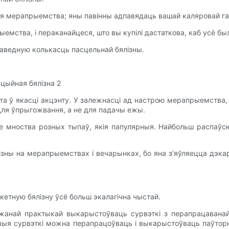
ля мерапрыемства; яны павінны адпавядаць вашай каляровай г
ыемства, і пераканайцеся, што вы купілі дастаткова, каб усё б
паведную колькасць пасцельнай бялізны.
та ў якасці акцэнту. У залежнасці ад настрою мерапрыемства
ля ўпрыгожвання, а не для падачы ежы.
уе мноства розных тыпаў, якія папулярныя. Найбольш распаўс
ізны на мерапрыемствах і вечарынках, бо яна з'яўляецца дэк
кетную бялізну ўсё больш экалагічна чыстай.
жанай практыкай выкарыстоўваць сурвэткі з перапрацавана
ыя сурвэткі можна перапрацоўваць і выкарыстоўваць паўторна 