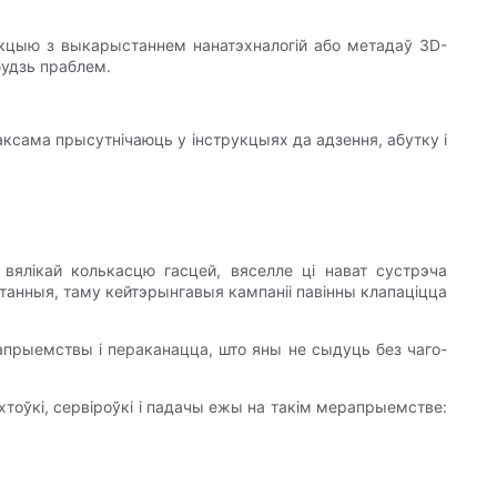
укцыю з выкарыстаннем нанатэхналогій або метадаў 3D-
будзь праблем.
таксама прысутнічаюць у інструкцыях да адзення, абутку і
вялікай колькасцю гасцей, вяселле ці нават сустрэча
танныя, таму кейтэрынгавыя кампаніі павінны клапаціцца
рыемствы і пераканацца, што яны не сыдуць без чаго-
хтоўкі, сервіроўкі і падачы ежы на такім мерапрыемстве: