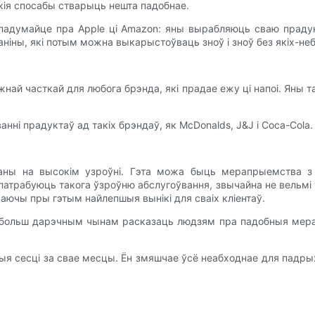
йкія спосабы стварыць нешта падобнае.
 падумайце пра Apple ці Amazon: яны вырабляюць сваю прад
каніны, які потым можна выкарыстоўваць зноў і зноў без якіх-не
жнай часткай для любога брэнда, які прадае ежу ці напоі. Яны 
ні прадуктаў ад такіх брэндаў, як McDonalds, J&J і Coca-Cola.
ваны на высокім узроўні. Гэта можа быць мерапрыемства з 
патрабуюць такога ўзроўню абслугоўвання, звычайна не вельмі 
аючы пры гэтым найлепшыя вынікі для сваіх кліентаў.
йбольш дарэчным чынам расказаць людзям пра падобныя мерап
товыя сесці за свае месцы. Ён змяшчае ўсё неабходнае для падры