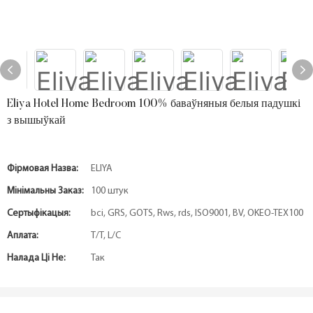
Eliya Hotel Home Bedroom 100% баваўняныя белыя падушкі
з вышыўкай
Фірмовая Назва:
ELIYA
Мінімальны Заказ:
100 штук
Сертыфікацыя:
bci, GRS, GOTS, Rws, rds, ISO9001, BV, OKEO-TEX100
Аплата:
T/T, L/C
Налада Ці Не:
Так