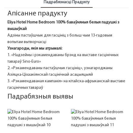
Падрабязнасці Прадукту
Апісанне прадукту
Eliya
Hotel Home Bedroom 100% баваўняныя белыя падушкі з
вышыўкай
Адзіны пастаўшчык для гасцініц з больш чым 13-гадовым
вопытам вытворчасці
Узнагароды, якія мы атрымалі:
1. «Надзейны і рэкамендаваны брэнд на выставе гасцінічных
тавараў Sino-Euro»
2. «Рэкамендаваны пастаўшчык гасцініц», узнагароджаны
Азіяцка-Ціхаакіянскай гасцінічнай асацыяцыяй
3. «Рэкамендаваная кампанія» на кітайска-афрыканскай выставе
гасцінічных тавараў
Падрабязныя выявы