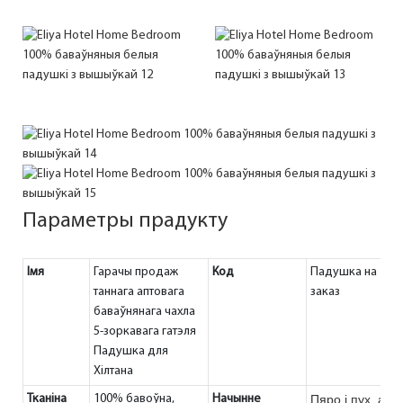
Параметры прадукту
Імя
Гарачы продаж
Код
Падушка на
таннага аптовага
заказ
баваўнянага чахла
5-зоркавага гатэля
Падушка для
Хілтана
Тканіна
100% бавоўна,
Начынне
Пяро і пух, або