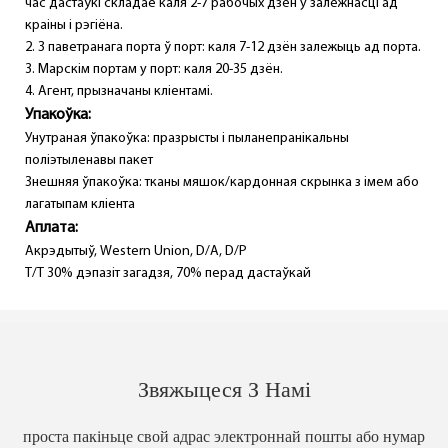
час дастаўкі складае каля 2-7 рабочых дзён у залежнасці ад
краіны і рэгіёна.
2. З паветранага порта ў порт: каля 7-12 дзён залежыць ад порта.
3. Марскім портам у порт: каля 20-35 дзён.
4. Агент, прызначаны кліентамі.
Упакоўка:
Унутраная ўпакоўка: празрысты і пыланепранікальны
поліэтыленавы пакет
Знешняя ўпакоўка: тканы мяшок/кардонная скрынка з імем або
лагатыпам кліента
Аплата:
Акрэдытыў, Western Union, D/A, D/P
T/T 30% дэпазіт загадзя, 70% перад дастаўкай
Звяжыцеся З Намі
проста пакіньце свой адрас электроннай пошты або нумар