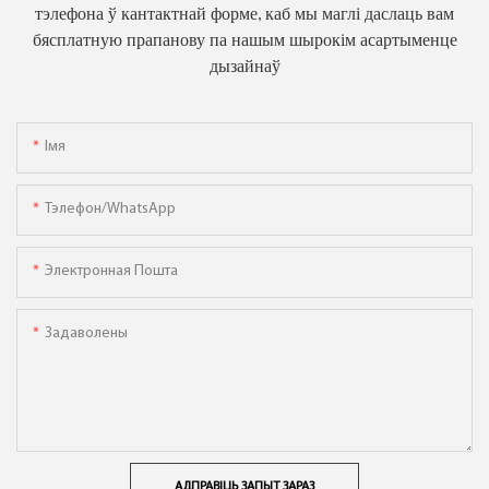
тэлефона ў кантактнай форме, каб мы маглі даслаць вам
бясплатную прапанову па нашым шырокім асартыменце
дызайнаў
Імя
Тэлефон/WhatsApp
Электронная Пошта
Задаволены
АДПРАВІЦЬ ЗАПЫТ ЗАРАЗ