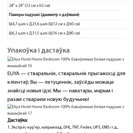
24" x 24" (32 см x 62 см)
Памеры падушкі (дыяметр х даўжыня)
Ш4,7 цалі х Д23,6 цалі (Ш12 см х Д60 см)
Ш6,3 цалі х Д31,5 цалі (Ш16 см х Д80 см)
Упакоўка і дастаўка
ELIYA — стваральнік, стваральнік прыгажосці для
кліентаў; Вы — летуценнік, заўсёды можаце
знайсці новыя ідэі; Мы — наватары, марым і
разам ствараем новую будучыню!
Дастаўка:
1. Экспрэс-кур'ер, напрыклад, DHL, TNT, Fedex, UPS, EMS і г.д.,