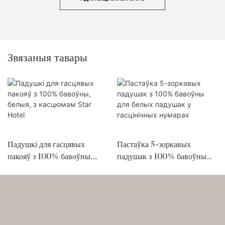
Звязаныя тавары
Падушкі для гасцявых
Пастаўка 5-зоркавых
пакояў з 100% бавоўны,
падушак з 100% бавоўны
белыя, з касцюмам Star
для белых падушак у
Hotel
гасцінічных нумарах