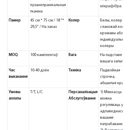
пуханепранікальная
мікрафібра
тканіна
Памер
45 см * 75 см / 18 "*
Колер
Белы, колер
29,5" / На заказ
слановай косці,
крэмавы або
індывідуальныя
колеры
MOQ
100 камплектаў
Вага
На падставе
вашага запыту
Час
10-40 дзён
Тэхніка
Падвойная
выканання
строчка,
абшытыя краю
Умовы
T/T, L/C
Персаналізацыя
1) Мяккасць
аплаты
Абслугоўванне
можна
рэгуляваць у
адпаведнасці з
вашымі
патрабаваннямі