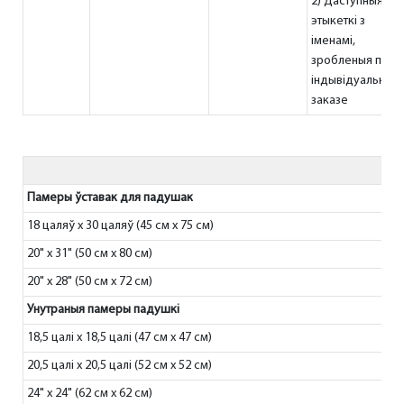
2) Даступныя
этыкеткі з
іменамі,
зробленыя па
індывідуальным
заказе
Памеры ўставак для падушак
18 цаляў х 30 цаляў (45 см х 75 см)
20" x 31" (50 см x 80 см)
20" x 28" (50 см x 72 см)
Унутраныя памеры падушкі
18,5 цалі х 18,5 цалі (47 см х 47 см)
20,5 цалі х 20,5 цалі (52 см х 52 см)
24" x 24" (62 см x 62 см)