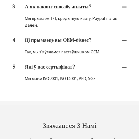
3
А як наконт спосабу аплаты?
Мы прымаем T/T, крэдытную карту, Paypal і гэтак
далей.
4
Ці прымаеце вы OEM-бізнес?
Так, мы з'яўляемся пастаўшчыком OEM.
5
Які ў вас сертыфікат?
Мы маем ISO9001, ISO14001, PED, SGS.
Звяжыцеся З Намі