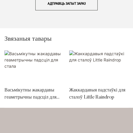
АДПРАВІЦЬ ЗАПЫТ ЗАРАЗ
Звязаныя тавары
Васьмікутны жакардавы
Жаккардавыя падстаўкі для
геаметрычны падсціл для
сталоў Little Raindrop
стала