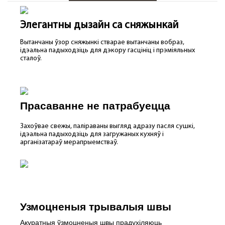
Элегантны дызайн са сняжынкай
Вытанчаны ўзор сняжынкі стварае вытанчаны вобраз,
ідэальна падыходзіць для дэкору гасцініц і прэміяльных
сталоў.
Прасаванне не патрабуецца
Захоўвае свежы, паліраваны выгляд адразу пасля сушкі,
ідэальна падыходзіць для загружаных кухняў і
арганізатараў мерапрыемстваў.
Узмоцненыя трывалыя швы
Акуратныя ўзмоцненыя швы прадухіляюць