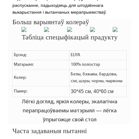
распусканне, падыходзяць для штодзённага
выкарыстання і вытанчаных мерапрыемстваў.
Больш варыянтаў колераў
Табліца спецыфікацый прадукту
Брэнд:
ELIYA
Матэрыял:
100% поліэстэр
Белы, бэжавы, бардовы,
Колер:
сіні, шэры, чорны, чырвоны
30*45 см, 40*60 см
Памер:
Лёгкі догляд, яркія колеры, экалагічна
перапрацоўваемы матэрыял — лёгка
ўпрыгожце свой стол
Часта задаваныя пытанні