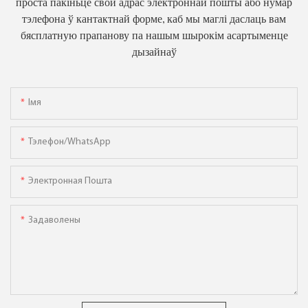
проста пакіньце свой адрас электроннай пошты або нумар
тэлефона ў кантактнай форме, каб мы маглі даслаць вам
бясплатную прапанову па нашым шырокім асартыменце
дызайнаў
Імя
Тэлефон/WhatsApp
Электронная Пошта
Задаволены