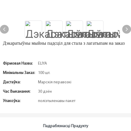
Дэкаратыўны мыйны падсціл для стала з лагатыпам на заказ
Фірмовая Назва:
ELIYA
Мінімальны Заказ:
100 шт.
Дастаўка:
Марскія перавозкі
Час Выканання:
30 дзён
Упакоўка:
поліэтыленавы пакет
Падрабязнасці Прадукту