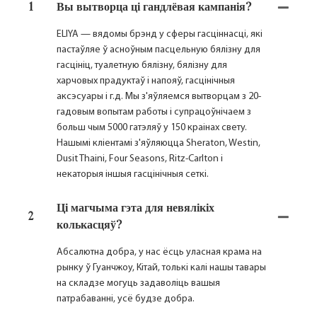
1
Вы вытворца ці гандлёвая кампанія?
ELIYA — вядомы брэнд у сферы гасціннасці, які
пастаўляе ў асноўным пасцельную бялізну для
гасцініц, туалетную бялізну, бялізну для
харчовых прадуктаў і напояў, гасцінічныя
аксэсуары і г.д. Мы з'яўляемся вытворцам з 20-
гадовым вопытам работы і супрацоўнічаем з
больш чым 5000 гатэляў у 150 краінах свету.
Нашымі кліентамі з'яўляюцца Sheraton, Westin,
Dusit Thaini, Four Seasons, Ritz-Carlton і
некаторыя іншыя гасцінічныя сеткі.
Ці магчыма гэта для невялікіх
2
колькасцяў?
Абсалютна добра, у нас ёсць уласная крама на
рынку ў Гуанчжоу, Кітай, толькі калі нашы тавары
на складзе могуць задаволіць вашыя
патрабаванні, усё будзе добра.