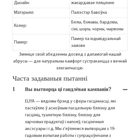
Дызайн:
жакардавае пляценне
Матэрыял:
Паліэстэр бавоўна
Белы, бэжавы, бардовы,
Колер:
сіні, шэры, чорны, чырвоны
Памер па індывідуальнай
Памер:
замове
Змяніце свой абедзенны досвед з дапамогай нашай
абрусы — дзе натуральны камфорт сустракаецца з вечнай
элегантнасцю.
Часта задаваныя пытанні
1
Вы вытворца ці гандлёвая кампанія?
ELIYA — вядомы брэнд у сферы гасціннасці, які
пастаўляе ў асноўным пасцельную бялізну для
гасцініц, туалетную бялізну, бялізну для
харчовых прадуктаў і напояў, гасцінічныя
аксэсуары і г.д. Мы з'яўляемся вытворцам з 19-
гадовым вопытам работы і супрацоўнічаем з