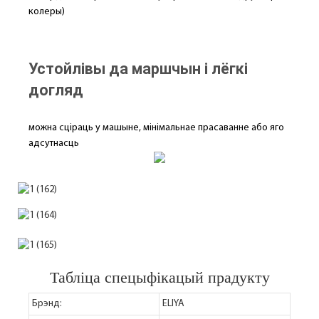
колеры)
Устойлівы да маршчын і лёгкі
догляд
можна сціраць у машыне, мінімальнае прасаванне або яго
адсутнасць
Табліца спецыфікацый прадукту
Брэнд:
ELIYA