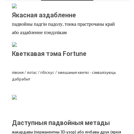
Якасная аздабленне
падвойны падгін падолу, тонка прастрочаны край
або аздабленне пэндзлікам
Кветкавая тэма Fortune
півоня / лотас / гібіскус / змешаныя кветкі - сімвалізуюць
дабрабыт
Даступныя падвойныя метады
жакардавы (перманентны 3D-узор) або лічбавы друк (яркія