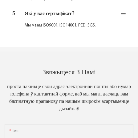
5
Які ў вас сертыфікат?
Мы маем ISO9001, ISO14001, PED, SGS.
Звяжыцеся З Намі
проста пакіньце свой адрас электроннай пошты або нумар
тэлефона ў кантактнай форме, каб мы маглі даслаць вам
бясплатную прапанову па нашым шырокім асартыменце
дызайнаў
Імя