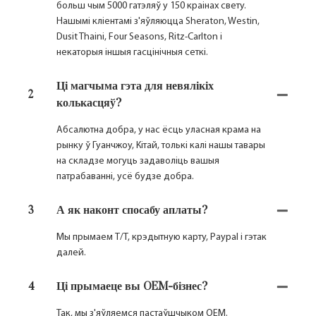
больш чым 5000 гатэляў у 150 краінах свету.
Нашымі кліентамі з'яўляюцца Sheraton, Westin,
Dusit Thaini, Four Seasons, Ritz-Carlton і
некаторыя іншыя гасцінічныя сеткі.
Ці магчыма гэта для невялікіх
2
колькасцяў?
Абсалютна добра, у нас ёсць уласная крама на
рынку ў Гуанчжоу, Кітай, толькі калі нашы тавары
на складзе могуць задаволіць вашыя
патрабаванні, усё будзе добра.
3
А як наконт спосабу аплаты?
Мы прымаем T/T, крэдытную карту, Paypal і гэтак
далей.
4
Ці прымаеце вы OEM-бізнес?
Так, мы з'яўляемся пастаўшчыком OEM.