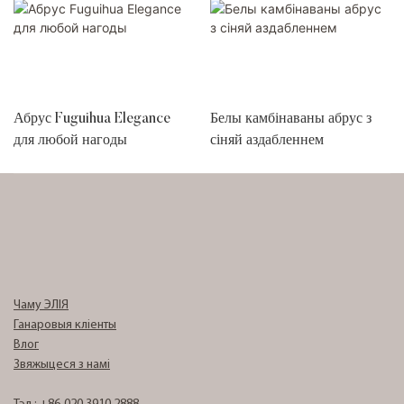
Абрус Fuguihua Elegance
Белы камбінаваны абрус з
для любой нагоды
сіняй аздабленнем
Чаму ЭЛІЯ
Ганаровыя кліенты
Влог
Звяжыцеся з намі