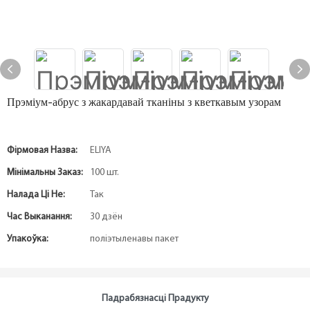
Прэміум-абрус з жакардавай тканіны з кветкавым узорам
Фірмовая Назва:
ELIYA
Мінімальны Заказ:
100 шт.
Налада Ці Не:
Так
Час Выканання:
30 дзён
Упакоўка:
поліэтыленавы пакет
Падрабязнасці Прадукту