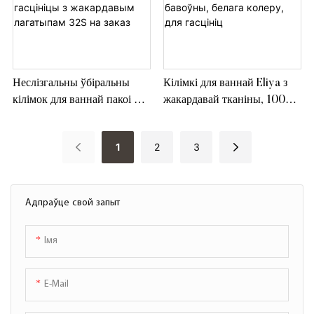
Неслізгальны ўбіральны
Кілімкі для ваннай Eliya з
кілімок для ваннай пакоі ў
жакардавай тканіны, 100%
гасцініцы з жакардавым
бавоўны, белага колеру, для
лагатыпам 32S на заказ
гасцініц
1
2
3
Адпраўце свой запыт
Імя
E-Mail