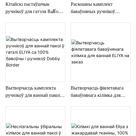
Кітайскі пастаўшчык
Раскошны камплект
ручнікоў для гатэля Balfour,
баваўняных ручнікоў
100% бавоўна, белыя
высокай якасці цёмна-шэры
мяккія ручнікі для гатэля
банны ручнік ELIYA
Twenty One
Вытворчасць камплекта
Вытворчасць фіялетавага
ручнікоў для ваннай пакоі ў
баваўнянага кілімка для
гатэлі ELIYA са 100%
ваннай ELIYA на заказ
бавоўны і ручнікоў Dobby
Border