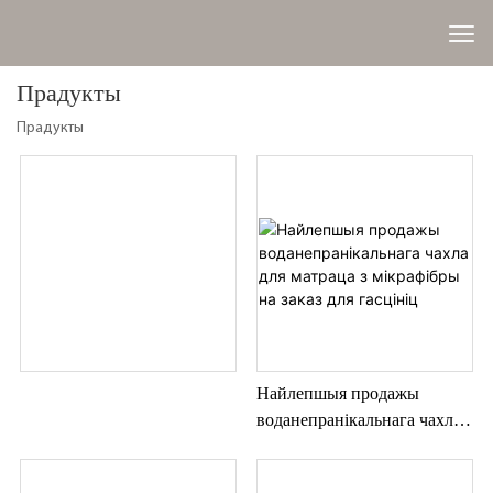
Прадукты
Прадукты
Найлепшыя продажы
воданепранікальнага чахла
для матраца з мікрафібры на
заказ для гасцініц