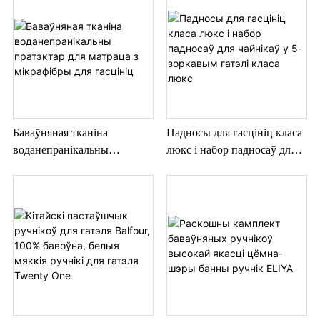
Баваўняная тканіна
Падносы для гасцініц класа
воданепранікальны
люкс і набор падносаў для
пратэктар для матраца з
чайнікаў у 5-зоркавым
мікрафібры для гасцініц
гатэлі класа люкс