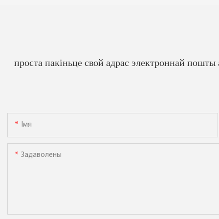
проста пакіньце свой адрас электроннай пошты
Імя
Задаволены