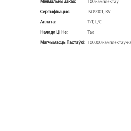
Мінімальны Заказ:
100 камплектаў
Сертыфікацыя:
ISO9001, BV
Аплата:
T/T, L/C
Налада Ці Не:
Так
Магчымасць Пастаўкі:
100000 камплектаў/к