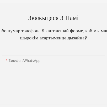
Звяжыцеся З Намі
 або нумар тэлефона ў кантактнай форме, каб мы ма
шырокім асартыменце дызайнаў
Тэлефон/WhatsApp