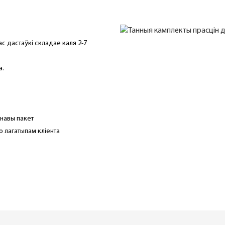
час дастаўкі складае каля 2-7
а.
енавы пакет
 лагатыпам кліента