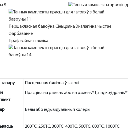
Першакласная бавоўна Сіньцзяна Экалагічна чыстае
фарбаванне
Прафесійная тэхніка
 тавару
Пасцельная бялізна ў гатэлі
ін
Прасціна на рэмень або на рэмень*1, падкоўдранік*
плект
ер
Белы або індывідуальныя колеры
ькасць
200TC, 250TC, 300TC, 400TC, 500TC, 600TC, 1000TC