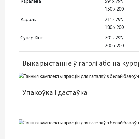
Каралева
59" x 79"/
150 x 200
Кароль
71" x 79"/
180 x 200
Супер Кінг
79" x 79"/
200 x 200
Выкарыстанне ў гатэлі або на кур
Упакоўка і дастаўка