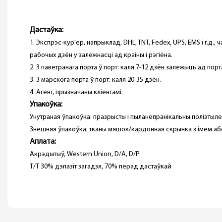
Дастаўка:
1. Экспрэс-кур'ер, напрыклад, DHL, TNT, Fedex, UPS, EMS і г.д., 
рабочых дзён у залежнасці ад краіны і рэгіёна.
2. З паветранага порта ў порт: каля 7-12 дзён залежыць ад порт
3. З марскога порта ў порт: каля 20-35 дзён.
4. Агент, прызначаны кліентамі.
Упакоўка:
Унутраная ўпакоўка: празрысты і пыланепранікальны поліэтыл
Знешняя ўпакоўка: тканы мяшок/кардонная скрынка з імем або
Аплата:
Акрэдытыў, Western Union, D/A, D/P
T/T 30% дэпазіт загадзя, 70% перад дастаўкай