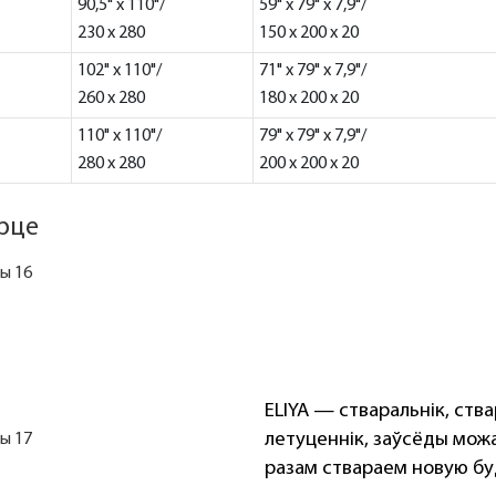
90,5" x 110"/
59" x 79" x 7,9"/
230 x 280
150 x 200 x 20
102" x 110"/
71" x 79" x 7,9"/
260 x 280
180 x 200 x 20
110" x 110"/
79" x 79" x 7,9"/
280 x 280
200 x 200 x 20
орце
ELIYA — стваральнік, ств
летуценнік, заўсёды можа
разам ствараем новую б