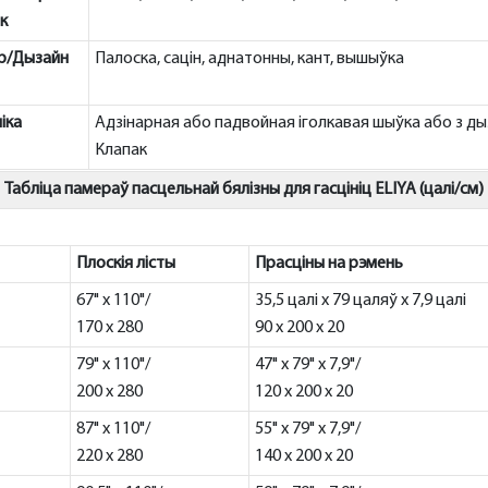
к
р/Дызайн
Палоска, сацін, аднатонны, кант, вышыўка
іка
Адзінарная або падвойная іголкавая шыўка або з ды
Клапак
Табліца памераў пасцельнай бялізны для гасцініц ELIYA (цалі/см)
Плоскія лісты
Прасціны на рэмень
67" x 110"/
35,5 цалі x 79 цаляў x 7,9 цалі
170 x 280
90 x 200 x 20
79" x 110"/
47" x 79" x 7,9"/
200 x 280
120 x 200 x 20
87" x 110"/
55" x 79" x 7,9"/
220 x 280
140 x 200 x 20