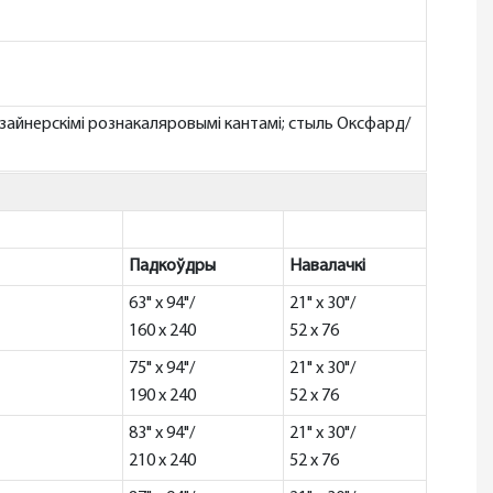
зайнерскімі рознакаляровымі кантамі; стыль Оксфард/
Падкоўдры
Навалачкі
63" x 94"/
21" x 30"/
160 x 240
52 x 76
75" x 94"/
21" x 30"/
190 x 240
52 x 76
83" x 94"/
21" x 30"/
210 x 240
52 x 76