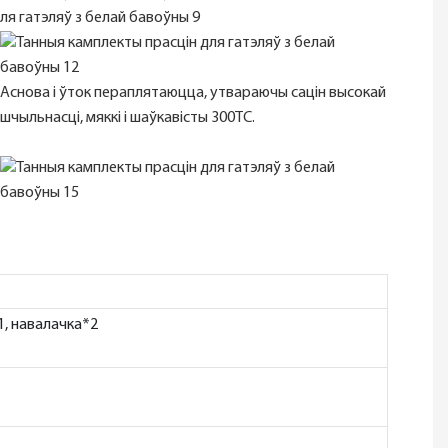
Аснова і ўток пераплятаюцца, утвараючы сацін высокай
шчыльнасці, мяккі і шаўкавісты 300TC.
1, навалачка*2