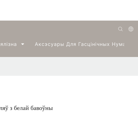
English
ялізна
Аксэсуары Для Гасцінічных Нумароў
Română
Беларуская
O'zbek
ქართველი
Bahasa Indonesia
ляў з белай бавоўны
Français
Español
العربية