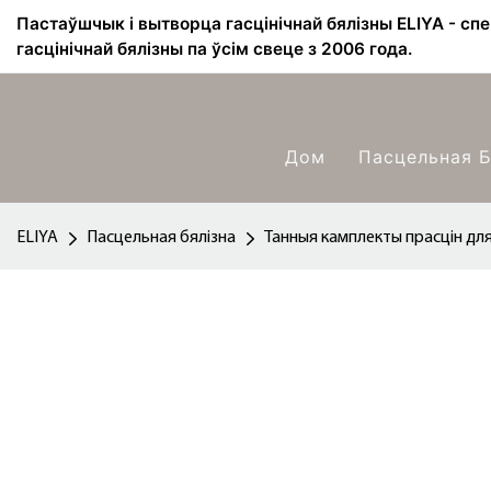
Пастаўшчык і вытворца гасцінічнай бялізны ELIYA - сп
гасцінічнай бялізны па ўсім свеце з 2006 года.
Дом
Пасцельная Б
ELIYA
Пасцельная бялізна
Танныя камплекты прасцін для