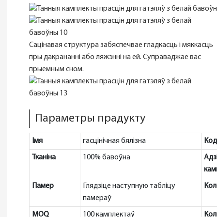
Сацінавая структура забяспечвае гладкасць і мяккасць
пры дакрананні або ляжэнні на ёй. Суправаджае вас
прыемным сном.
Параметры прадукту
Імя
гасцінічная бялізна
Код
Тканіна
100% бавоўна
Адз
кам
Памер
Глядзіце наступную табліцу
Кол
памераў
MOQ
100 камплектаў
Кол