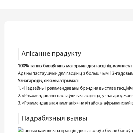
Апісанне прадукту
100% танны баваўняны матэрыял для гасцініц, камплект
Адзіны пастаўшчык для гасцініц з больш чым 13-гадов
Узнагароды, якія мы атрымалі:
1. «Надзейны і рэкамендаваны брэнд на выставе гасцініч
2. «Рэкамендаваны пастаўшчык гасцініц», узнагароджаны
3. «Рэкамендаваная кампанія» на кітайска-афрыканскай 
Падрабязныя выявы