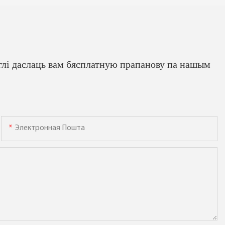
глі даслаць вам бясплатную прапанову па нашым
Электронная Пошта