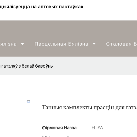
ецыялізуецца на аптовых пастаўках
ялізна
Пасцельная Бялізна
Сталовая Б
 гатэляў з белай бавоўны
Танныя камплекты прасцін для гатэ
Фірмовая Назва:
ELIYA