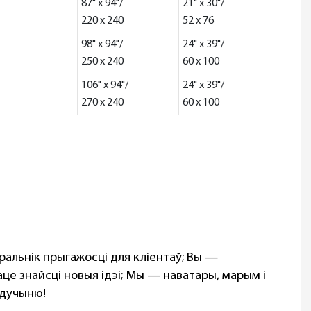
87" x 94"/
21" x 30"/
220 x 240
52 x 76
98" x 94"/
24" x 39"/
250 x 240
60 x 100
106" x 94"/
24" x 39"/
270 x 240
60 x 100
аральнік прыгажосці для кліентаў; Вы —
це знайсці новыя ідэі; Мы — наватары, марым і
удучыню!