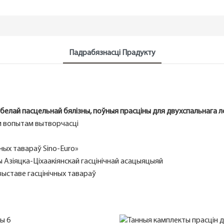
Падрабязнасці Прадукту
 белай пасцельнай бялізны, поўныя прасціны для двухспальнага 
ым вопытам вытворчасці
ных тавараў Sino-Euro»
 Азіяцка-Ціхаакіянскай гасцінічнай асацыяцыяй
выставе гасцінічных тавараў