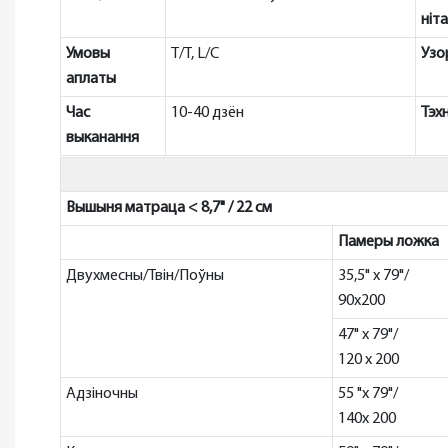
ніта
Умовы
T/T, L/C
Узо
аплаты
Час
10-40 дзён
Тэхн
выканання
Вышыня матраца < 8,7" / 22 см
Памеры ложка
Двухмесны/Твін/Поўны
35,5" x 79"/
90x200
47" x 79"/
120 x 200
Адзіночны
55 "x 79"/
140x 200