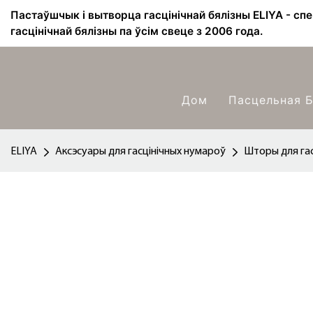
Пастаўшчык і вытворца гасцінічнай бялізны ELIYA - сп
гасцінічнай бялізны па ўсім свеце з 2006 года.
Дом
Пасцельная Б
ELIYA
Аксэсуары для гасцінічных нумароў
Шторы для гас