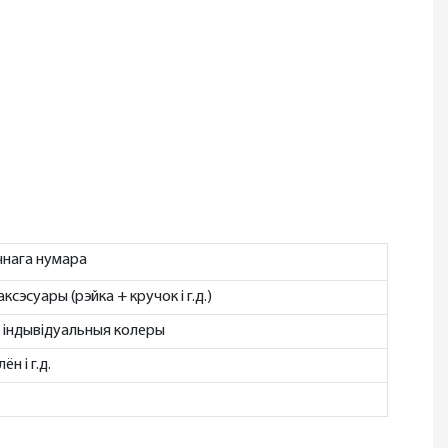
ічнага нумара
ксэсуары (рэйка + кручок і г.д.)
індывідуальныя колеры
н і г.д.