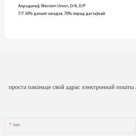
Акрэдытыў, Western Union, D/A, D/P
T/T 30% дэпазіт загадзя, 70% перад дастаўкай
проста пакіньце свой адрас электроннай пошты
Імя