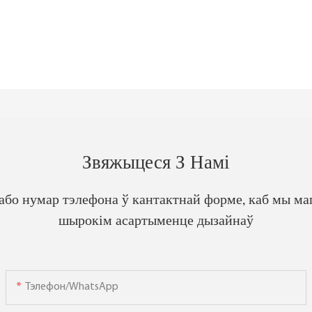
Звяжыцеся З Намі
 або нумар тэлефона ў кантактнай форме, каб мы ма
шырокім асартыменце дызайнаў
Тэлефон/WhatsApp