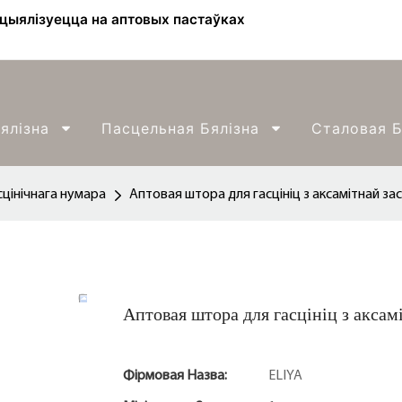
ецыялізуецца на аптовых пастаўках
ялізна
Пасцельная Бялізна
Сталовая Б
цінічнага нумара
Аптовая штора для гасцініц з аксамітнай зас
Аптовая штора для гасцініц з аксамі
Фірмовая Назва:
ELIYA