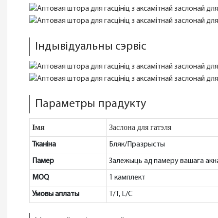
Індывідуальны сэрвіс
Параметры прадукту
Імя
Заслона для гатэля
Тканіна
Бляк/Празрысты
Памер
Залежыць ад памеру вашага акн
MOQ
1 камплект
Умовы аплаты
T/T, L/C