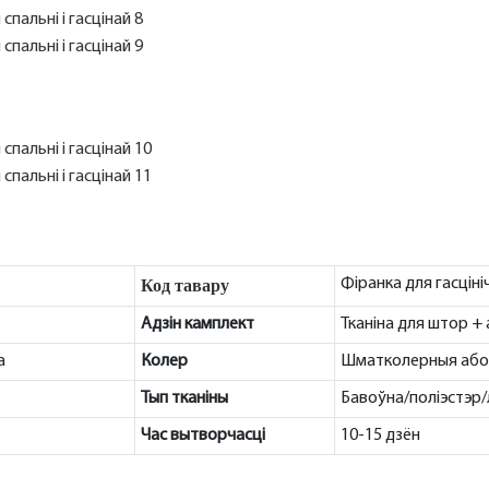
Код тавару
Фіранка для гасцін
Адзін камплект
Тканіна для штор + а
а
Колер
Шматколерныя або 
Тып тканіны
Бавоўна/поліэстэр/лё
Час вытворчасці
10-15 дзён