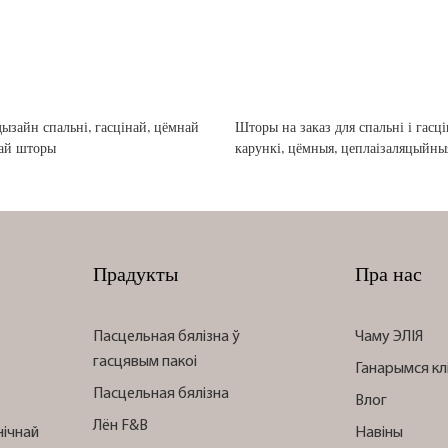
ызайн спальні, гасцінай, цёмнай
Шторы на заказ для спальні і гасці
ай шторы
карункі, цёмныя, цеплаізаляцыйны
Прадукты
Пра нас
Пасцельная бялізна ў
Чаму ЭЛІЯ
гасцявым пакоі
Ганарымся кл
Пасцельная бялізна
Влог
Лён F&B
нічнай
Навіны