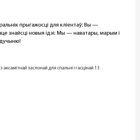
аральнік прыгажосці для кліентаў; Вы —
це знайсці новыя ідэі; Мы — наватары, марым і
удучыню!