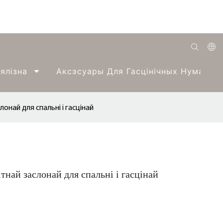
English
ялізна
Аксэсуары Для Гасцінічных Нумароў
Română
Беларуская
лонай для спальні і гасцінай
O'zbek
ქართველი
Bahasa Indonesia
тнай заслонай для спальні і гасцінай
Français
Español
العربية