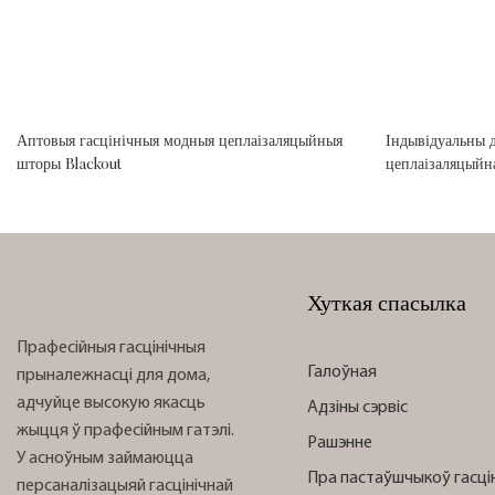
Аптовыя гасцінічныя модныя цеплаізаляцыйныя
Індывідуальны д
шторы Blackout
цеплаізаляцыйн
Хуткая спасылка
Прафесійныя гасцінічныя
Галоўная
прыналежнасці для дома,
адчуйце высокую якасць
Адзіны сэрвіс
жыцця ў прафесійным гатэлі.
Рашэнне
У асноўным займаюцца
Пра пастаўшчыкоў гасці
персаналізацыяй гасцінічнай