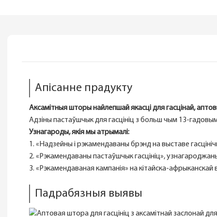
Апісанне прадукту
Аксамітныя шторы найлепшай якасці для гасцінай, аптов
Адзіны пастаўшчык для гасцініц з больш чым 13-гадов
Узнагароды, якія мы атрымалі:
1. «Надзейны і рэкамендаваны брэнд на выставе гасцініч
2. «Рэкамендаваны пастаўшчык гасцініц», узнагароджаны
3. «Рэкамендаваная кампанія» на кітайска-афрыканскай 
Падрабязныя выявы