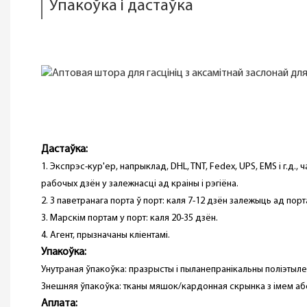
Упакоўка і дастаўка
Дастаўка:
1. Экспрэс-кур'ер, напрыклад, DHL, TNT, Fedex, UPS, EMS і г.д., 
рабочых дзён у залежнасці ад краіны і рэгіёна.
2. З паветранага порта ў порт: каля 7-12 дзён залежыць ад порт
3. Марскім портам у порт: каля 20-35 дзён.
4. Агент, прызначаны кліентамі.
Упакоўка:
Унутраная ўпакоўка: празрысты і пыланепранікальны поліэтыл
Знешняя ўпакоўка: тканы мяшок/кардонная скрынка з імем або
Аплата: