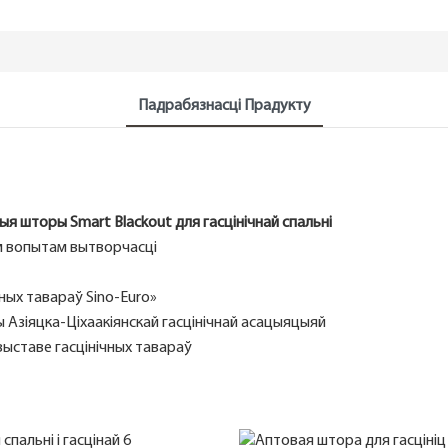
Падрабязнасці Прадукту
ыя шторы Smart Blackout для гасцінічнай спальні
ым вопытам вытворчасці
ных тавараў Sino-Euro»
 Азіяцка-Ціхаакіянскай гасцінічнай асацыяцыяй
выставе гасцінічных тавараў