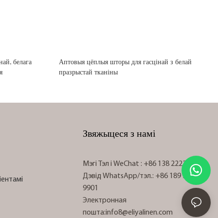
най, белага
Аптовыя цёплыя шторы для гасцінай з белай
я
празрыстай тканіны
Звяжыцеся з намі
Мэгі Тэл
і WeChat
: +86 138 2222 0030
Дэвід WhatsApp/тэл.: +86 189 3398
іентамі
9901
Электронная
пошта:
info8@eliyalinen.com