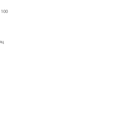
 100
яц