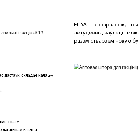
ELIYA — стваральнік, ств
летуценнік, заўсёды можа
разам ствараем новую б
час дастаўкі складае каля 2-7
а.
енавы пакет
 лагатыпам кліента