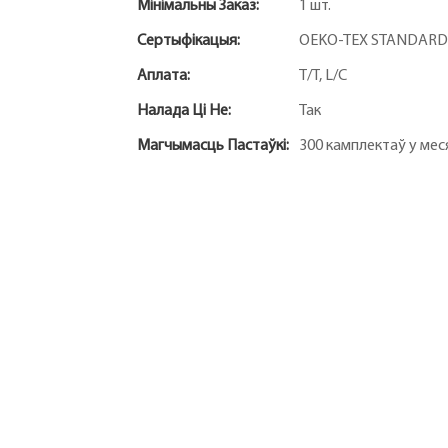
Мінімальны Заказ:
1 шт.
Сертыфікацыя:
OEKO-TEX STANDARD
Аплата:
T/T, L/C
Налада Ці Не:
Так
Магчымасць Пастаўкі:
300 камплектаў у мес