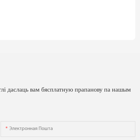
глі даслаць вам бясплатную прапанову па нашым
Электронная Пошта