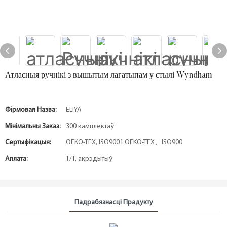
Атласныя ручнікі з вышытым лагатыпам у стылі Wyndham
Фірмовая Назва:
ELIYA
Мінімальны Заказ:
300 камплектаў
Сертыфікацыя:
OEKO-TEX, ISO9001 OEKO-TEX、ISO900
Аплата:
Т/Т, акрэдытыў
Падрабязнасці Прадукту