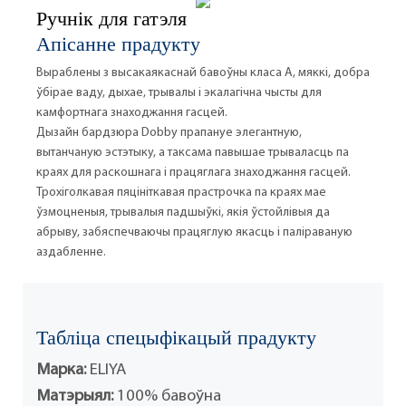
Ручнік для гатэля
Апісанне прадукту
Выраблены з высакаякаснай бавоўны класа А, мяккі, добра
ўбірае ваду, дыхае, трывалы і экалагічна чысты для
камфортнага знаходжання гасцей.
Дызайн бардзюра Dobby прапануе элегантную,
вытанчаную эстэтыку, а таксама павышае трываласць па
краях для раскошнага і працяглага знаходжання гасцей.
Трохіголкавая пяцініткавая прастрочка па краях мае
ўзмоцненыя, трывалыя падшыўкі, якія ўстойлівыя да
абрыву, забяспечваючы працяглую якасць і паліраваную
аздабленне.
Табліца спецыфікацый прадукту
Марка:
ELIYA
Матэрыял:
100% бавоўна