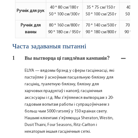
40
*
80 см/180 г
35
*
75 см/150 г
40
*
8
Ручнік для рук
50
*
100 см/300 г
50
*
100 см/250 г
50
*
10
Ручнік для
80
*
160 см/800 г
70
*
140 см/500 г
70
*
14
ванны
90
*
180 см / 950 г
90
*
180 см/800 г
90
*
180
Часта задаваныя пытанні
1
Вы вытворца ці гандлёвая кампанія?
ELIYA — вядомы брэнд у сферы гасціннасці, які
пастаўляе ў асноўным пасцельную бялізну для
гасцініц, туалетную бялізну, бялізну для
харчовых прадуктаў і напояў, гасцінічныя
аксэсуары і г.д. Мы з'яўляемся вытворцам з 20-
гадовым вопытам работы і супрацоўнічаем з
больш чым 5000 гатэляў у 150 краінах свету.
Нашымі кліентамі з'яўляюцца Sheraton, Westin,
Dusit Thaini, Four Seasons, Ritz-Carlton і
некаторыя іншыя гасцінічныя сеткі.