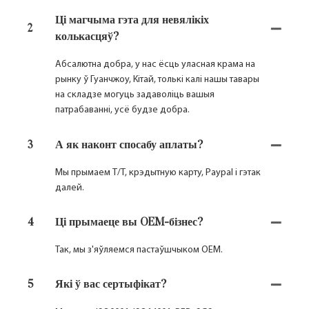
Ці магчыма гэта для невялікіх
2
колькасцяў?
Абсалютна добра, у нас ёсць уласная крама на
рынку ў Гуанчжоу, Кітай, толькі калі нашы тавары
на складзе могуць задаволіць вашыя
патрабаванні, усё будзе добра.
3
А як наконт спосабу аплаты?
Мы прымаем T/T, крэдытную карту, Paypal і гэтак
далей.
4
Ці прымаеце вы OEM-бізнес?
Так, мы з'яўляемся пастаўшчыком OEM.
5
Які ў вас сертыфікат?