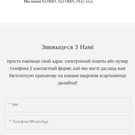
Мы маем ISO9001, ISO14001, PED, SGS.
Звяжыцеся З Намі
проста пакіньце свой адрас электроннай пошты або нумар
тэлефона ў кантактнай форме, каб мы маглі даслаць вам
бясплатную прапанову па нашым шырокім асартыменце
дызайнаў
Імя
Тэлефон/WhatsApp