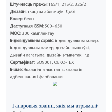
Штучнасць пражы:
16S/1, 21S/2, 32S/2
Дызайн:
ткацтва аблямоўкі Добі
Колер:
белы
Даступныя GSM:
500~650
MOQ:
300 камплектаў
Індывідуальны сэрвіс:
індывідуальны колер,
індывідуальны памер, дызайн вышыўкі,
дызайн лагатыпа, дызайн этыкетак і г.д.
Сертыфікат:
ISO9001, OEKO-TEX
Іншае:
Экалагічна чыстая тэхналогія
адбельвання і фарбавання
Ганаровыя званні, якія мы атрымалі: