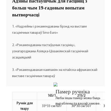
Адзіны пастаўшчык для гасцініц з
больш чым 19-гадовым вопытам
вытворчасці
1. «Надзейны і рэкамендаваны брэнд на выставе
гасцінічных тавараў Sino-Euro»
2. «Рэкамендаваны пастаўшчык гасцініц»,
узнагароджаны Азіяцка-Ціхаакіянскай гасцінічнай
асацыяцыяй
3. «Рэкамендаваная кампанія» на кітайска-афрыканскай
выставе гасцінічных тавараў
Памер ручніка
16S/1
21S/2
3
Любы іншы памер можа быць
Ручнік для
выраблены па вашай замове.
33*33 см/60 г
30*30 см/50 г
33*33
твару