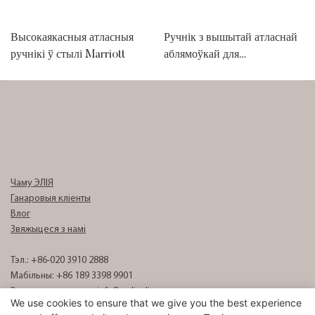
Высокаякасныя атласныя
Ручнік з вышытай атласнай
ручнікі ў стылі Marriott
аблямоўкай для
пяцізоркавага гатэля
Чаму ЭЛІЯ
Ганаровыя кліенты
Влог
Звяжыцеся з намі
Тэл.: +86-020 3910 2888
Мабільны: +86 189 3398 9901
Электронная пошта:
info8@eliyalinen.com
We use cookies to ensure that we give you the best experience