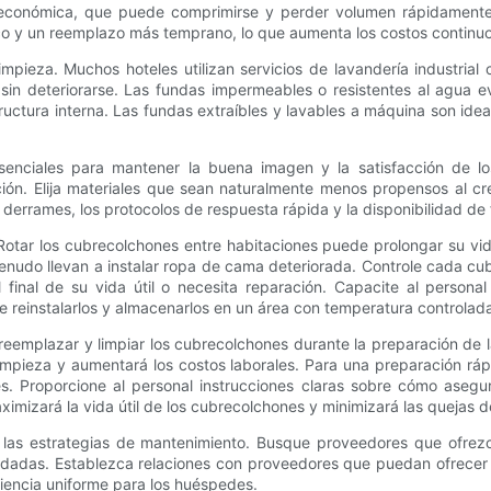
económica, que puede comprimirse y perder volumen rápidamente. 
 y un reemplazo más temprano, lo que aumenta los costos continuos i
impieza. Muchos hoteles utilizan servicios de lavandería industria
 sin deteriorarse. Las fundas impermeables o resistentes al agua e
tructura interna. Las fundas extraíbles y lavables a máquina son idea
esenciales para mantener la buena imagen y la satisfacción de l
ción. Elija materiales que sean naturalmente menos propensos al c
 derrames, los protocolos de respuesta rápida y la disponibilidad 
Rotar los cubrecolchones entre habitaciones puede prolongar su vida
enudo llevan a instalar ropa de cama deteriorada. Controle cada cu
final de su vida útil o necesita reparación. Capacite al personal
einstalarlos y almacenarlos en un área con temperatura controlada 
 reemplazar y limpiar los cubrecolchones durante la preparación de
 limpieza y aumentará los costos laborales. Para una preparación rá
tes. Proporcione al personal instrucciones claras sobre cómo asegu
imizará la vida útil de los cubrecolchones y minimizará las quejas 
n las estrategias de mantenimiento. Busque proveedores que ofrez
dadas. Establezca relaciones con proveedores que puedan ofrecer 
iencia uniforme para los huéspedes.