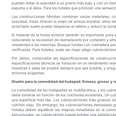
pueden imitar la suavidad a un precio más bajo y con un man
espuma o el látex. Para los hoteles que priorizan una sensació
Las construcciones híbridas combinan varios materiales, c
suavidad. Estas ofrecen lo mejor de ambos mundos: alivio de 
acolchado suelto puede desplazar el relleno y reducir la durab
El material de la funda exterior también es importante para
reduciendo la necesidad de reemplazarlo por completo y simpl
resistentes a las manchas. Busque fundas con cremallera para
verificadas. Para hoteles, suele ser mejor elegir cubrecolcho
Por último, compruebe las especificaciones de construcci
especificaciones técnicas se traducen en un rendimiento real
muestras o salas de prueba siempre que sea posible, y pregu
entornos exigentes.
Diseño para la comodidad del huésped: firmeza, grosor y r
La comodidad de los huéspedes es multifacética, y los cubreco
debe tomarse en función de los colchones existentes. Un cub
una superficie más lisa. Los cubrecolchones más gruesos (de
colchón viejo. Sin embargo, los cubrecolchones demasiado gr
hoteles deben equilibrar las mejoras inmediatas en la com
estructurales, un cubrecolchón puede brindar una satisfacción