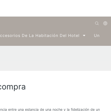
English
ccesorios De La Habitación Del Hotel
Una Par
Română
Беларуская
O'zbek
ქართველი
Bahasa Indonesia
 compra
Français
Español
العربية
encia entre una estancia de una noche y la fidelización de un