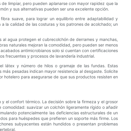
s de limpiar, pero pueden aplanarse con mayor rapidez que la
plumón y sus alternativas pueden ser una excelente opción.
bra suave, para lograr un equilibrio entre adaptabilidad y
 a la calidad de las costuras y los patrones de acolchado; un
ntes al agua protegen el cubrecolchón de derrames y manchas,
 fibras naturales mejoran la comodidad, pero pueden ser menos
 acabados antimicrobianos solo si cuentan con certificaciones
os frecuentes y procesos de lavandería industrial.
el látex y número de hilos o gramaje de las fundas. Estas
s más pesadas indican mayor resistencia al desgaste. Solicite
or hotelero para asegurarse de que sus productos resisten en
y el confort térmico. La decisión sobre la firmeza y el grosor
e comodidad: suavizar un colchón ligeramente rígido o añadir
imulando potencialmente las deficiencias estructurales de un
uados para huéspedes que prefieren un soporte más firme. Los
colchones subyacentes están hundidos o presentan problemas
ertebral.