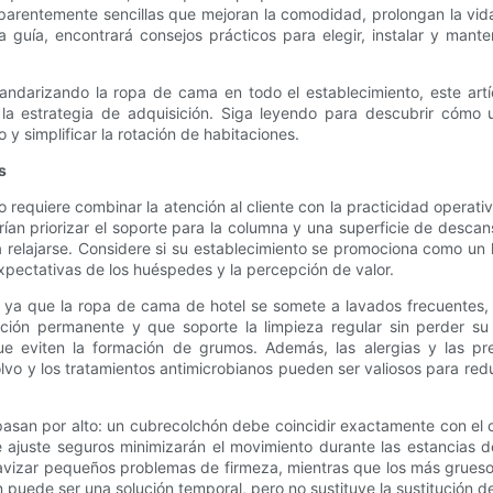
arentemente sencillas que mejoran la comodidad, prolongan la vida
a guía, encontrará consejos prácticos para elegir, instalar y man
ndarizando la ropa de cama en todo el establecimiento, este artí
y la estrategia de adquisición. Siga leyendo para descubrir cóm
 y simplificar la rotación de habitaciones.
s
equiere combinar la atención al cliente con la practicidad operativa.
ían priorizar el soporte para la columna y una superficie de descan
 relajarse. Considere si su establecimiento se promociona como un h
xpectativas de los huéspedes y la percepción de valor.
s, ya que la ropa de cama de hotel se somete a lavados frecuentes
ación permanente y que soporte la limpieza regular sin perder su
 que eviten la formación de grumos. Además, las alergias y las p
polvo y los tratamientos antimicrobianos pueden ser valiosos para re
asan por alto: un cubrecolchón debe coincidir exactamente con el co
 ajuste seguros minimizarán el movimiento durante las estancias de
vizar pequeños problemas de firmeza, mientras que los más grueso
hón puede ser una solución temporal, pero no sustituye la sustitución