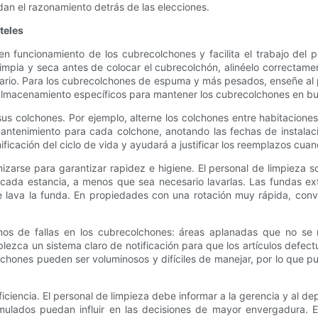
an el razonamiento detrás de las elecciones.
teles
uen funcionamiento de los cubrecolchones y facilita el trabajo del
limpia y seca antes de colocar el cubrecolchón, alinéelo correctame
cesario. Para los cubrecolchones de espuma y más pesados, enseñe a
 almacenamiento específicos para mantener los cubrecolchones en bu
s colchones. Por ejemplo, alterne los colchones entre habitaciones
antenimiento para cada colchone, anotando las fechas de instalaci
ificación del ciclo de vida y ayudará a justificar los reemplazos cua
zarse para garantizar rapidez e higiene. El personal de limpieza s
 cada estancia, a menos que sea necesario lavarlas. Las fundas ex
as se lava la funda. En propiedades con una rotación muy rápida, c
os de fallas en los cubrecolchones: áreas aplanadas que no se r
blezca un sistema claro de notificación para que los artículos defect
olchones pueden ser voluminosos y difíciles de manejar, por lo que 
iciencia. El personal de limpieza debe informar a la gerencia y al
ados puedan influir en las decisiones de mayor envergadura. El 