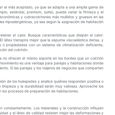
e ser el más aceptado, ya que se adapta a una amplia gama de
plo, estándar, premium, suite), puede variar la firmeza y el
 económicas y cubrecolchones más mullidos y gruesos en las
es hipoalergénicas, ya sea según la asignación de habitación
ner el calor. Busque características que disipen el calor:
l látex transpira mejor que la espuma viscoelástica densa, y
o propiedades con un sistema de climatización deficiente,
ción del colchón.
nes no ofrecen el mismo soporte en los bordes que un colchón
l movimiento es una ventaja para parejas y habitaciones donde
iento. Si las parejas y los viajeros de negocios que comparten
inión de los huéspedes y analice quiénes responden positiva o
e limpieza y la durabilidad serán muy valiosas. Aproveche los
on los procesos de preparación de habitaciones.
n constantemente. Los materiales y la construcción influyen
ad y el látex de calidad resisten mejor las deformaciones y