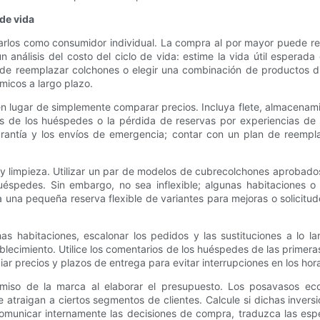
 de vida
los como consumidor individual. La compra al por mayor puede redu
 análisis del costo del ciclo de vida: estime la vida útil esperad
de reemplazar colchones o elegir una combinación de productos dif
micos a largo plazo.
 en lugar de simplemente comparar precios. Incluya flete, almacenam
as de los huéspedes o la pérdida de reservas por experiencias de
arantía y los envíos de emergencia; contar con un plan de reempl
 y limpieza. Utilizar un par de modelos de cubrecolchones aprobado
uéspedes. Sin embargo, no sea inflexible; algunas habitaciones o
una pequeña reserva flexible de variantes para mejoras o solicitudes 
as habitaciones, escalonar los pedidos y las sustituciones a lo la
lecimiento. Utilice los comentarios de los huéspedes de las primera
ar precios y plazos de entrega para evitar interrupciones en los hor
omiso de la marca al elaborar el presupuesto. Los posavasos ec
 atraigan a ciertos segmentos de clientes. Calcule si dichas invers
comunicar internamente las decisiones de compra, traduzca las espec