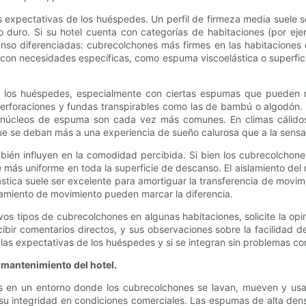
las expectativas de los huéspedes. Un perfil de firmeza media suel
duro. Si su hotel cuenta con categorías de habitaciones (por ejem
anso diferenciadas: cubrecolchones más firmes en las habitaciones
on necesidades específicas, como espuma viscoelástica o superfici
 los huéspedes, especialmente con ciertas espumas que pueden rete
perforaciones y fundas transpirables como las de bambú o algodón. E
y núcleos de espuma son cada vez más comunes. En climas cálidos 
 que se deban más a una experiencia de sueño calurosa que a la sensa
mbién influyen en la comodidad percibida. Si bien los cubrecolcho
 más uniforme en toda la superficie de descanso. El aislamiento de
stica suele ser excelente para amortiguar la transferencia de movim
amiento de movimiento pueden marcar la diferencia.
vos tipos de cubrecolchones en algunas habitaciones, solicite la op
ibir comentarios directos, y sus observaciones sobre la facilidad d
 las expectativas de los huéspedes y si se integran sin problemas c
 mantenimiento del hotel.
les en un entorno donde los cubrecolchones se lavan, mueven y usa
 integridad en condiciones comerciales. Las espumas de alta densid