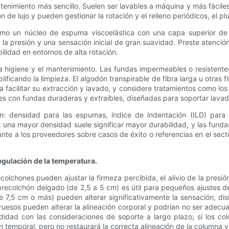
tenimiento más sencillo. Suelen ser lavables a máquina y más fácile
n de lujo y pueden gestionar la rotación y el relleno periódicos, el 
omo un núcleo de espuma viscoelástica con una capa superior de fi
la presión y una sensación inicial de gran suavidad. Preste atención
ilidad en entornos de alta rotación.
 la higiene y el mantenimiento. Las fundas impermeables o resiste
ificando la limpieza. El algodón transpirable de fibra larga u otras
 facilitar su extracción y lavado, y considere tratamientos como los
nes con fundas duraderas y extraíbles, diseñadas para soportar lavad
ón: densidad para las espumas, índice de indentación (ILD) para 
: una mayor densidad suele significar mayor durabilidad, y las funda
nte a los proveedores sobre casos de éxito o referencias en el sect
egulación de la temperatura.
lchones pueden ajustar la firmeza percibida, el alivio de la presión 
recolchón delgado (de 2,5 a 5 cm) es útil para pequeños ajustes d
 7,5 cm o más) pueden alterar significativamente la sensación, dis
uesos pueden alterar la alineación corporal y podrían no ser adec
odidad con las consideraciones de soporte a largo plazo; si los 
 temporal, pero no restaurará la correcta alineación de la columna v