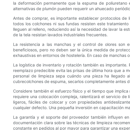
la deformación permanente que la espuma de poliuretano 
alternativas de plumón pueden requerir un ahuecado periódico
Antes de comprar, es importante establecer protocolos de l
todos los colchones ni sus fundas resisten este tratamiento
lleguen al relleno, reduciendo así la necesidad de lavar la es
de la tela resistan lavados industriales frecuentes.
La resistencia a las manchas y el control de olores son 
beneficiosos, pero no deben ser la única medida de protec
exhaustivas en entornos de hostelería. En caso de manchas o
La logística de inventario y rotación también es importante. 
reemplazo predecible evita las prisas de última hora que a m
personal de limpieza sepa cuándo una pieza ha llegado al 
cubrecolchones de espuma, secarlos completamente antes de r
Considere también el esfuerzo físico y el tiempo que implica
requiere una colocación compleja, ralentizará el servicio de
ligeros, fáciles de colocar y con propiedades antideslizan
cualquier defecto. Una pequeña inversión en capacitación max
La garantía y el soporte del proveedor también influyen e
documentación clara sobre las técnicas de limpieza recomen
constante en pedidos al por mayor para garantizar una exper