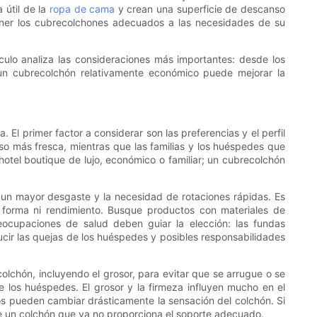
 útil de la
ropa de cama
y crean una superficie de descanso
tener los cubrecolchones adecuados a las necesidades de su
culo analiza las consideraciones más importantes: desde los
o un cubrecolchón relativamente económico puede mejorar la
 El primer factor a considerar son las preferencias y el perfil
so más fresca, mientras que las familias y los huéspedes que
otel boutique de lujo, económico o familiar; un cubrecolchón
, un mayor desgaste y la necesidad de rotaciones rápidas. Es
 forma ni rendimiento. Busque productos con materiales de
reocupaciones de salud deben guiar la elección: las fundas
ducir las quejas de los huéspedes y posibles responsabilidades
lchón, incluyendo el grosor, para evitar que se arrugue o se
 los huéspedes. El grosor y la firmeza influyen mucho en el
s pueden cambiar drásticamente la sensación del colchón. Si
 de un colchón que ya no proporciona el soporte adecuado.