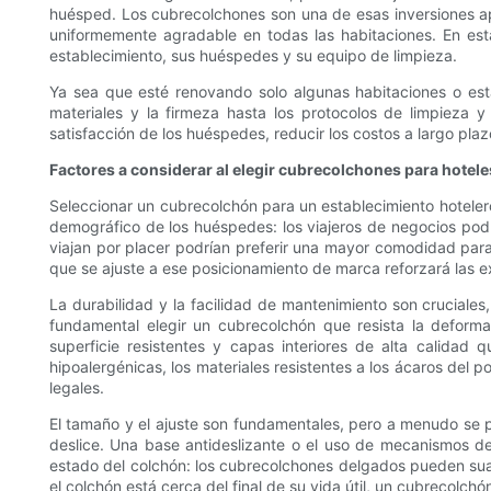
huésped. Los cubrecolchones son una de esas inversiones ap
uniformemente agradable en todas las habitaciones. En est
establecimiento, sus huéspedes y su equipo de limpieza.
Ya sea que esté renovando solo algunas habitaciones o esta
materiales y la firmeza hasta los protocolos de limpieza 
satisfacción de los huéspedes, reducir los costos a largo plazo
Factores a considerar al elegir cubrecolchones para hotele
Seleccionar un cubrecolchón para un establecimiento hotelero r
demográfico de los huéspedes: los viajeros de negocios podr
viajan por placer podrían preferir una mayor comodidad para
que se ajuste a ese posicionamiento de marca reforzará las e
La durabilidad y la facilidad de mantenimiento son cruciale
fundamental elegir un cubrecolchón que resista la deform
superficie resistentes y capas interiores de alta calidad
hipoalergénicas, los materiales resistentes a los ácaros del 
legales.
El tamaño y el ajuste son fundamentales, pero a menudo se p
deslice. Una base antideslizante o el uso de mecanismos de
estado del colchón: los cubrecolchones delgados pueden sua
el colchón está cerca del final de su vida útil, un cubrecolc