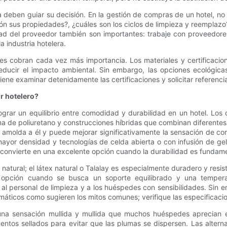
da deben guiar su decisión. En la gestión de compras de un hotel, no 
n sus propiedades?, ¿cuáles son los ciclos de limpieza y reemplazo?
dad del proveedor también son importantes: trabaje con proveedore
 industria hotelera.
edes cobran cada vez más importancia. Los materiales y certificaci
ducir el impacto ambiental. Sin embargo, las opciones ecológicas
ene examinar detenidamente las certificaciones y solicitar referencias
r hotelero?
ograr un equilibrio entre comodidad y durabilidad en un hotel. Lo
uma de poliuretano y construcciones híbridas que combinan diferente
se amolda a él y puede mejorar significativamente la sensación de 
yor densidad y tecnologías de celda abierta o con infusión de gel 
a convierte en una excelente opción cuando la durabilidad es fundame
natural; el látex natural o Talalay es especialmente duradero y resist
 opción cuando se busca un soporte equilibrado y una tempera
 al personal de limpieza y a los huéspedes con sensibilidades. Sin e
áticos como sugieren los mitos comunes; verifique las especificaci
una sensación mullida y mullida que muchos huéspedes aprecian en
ntos sellados para evitar que las plumas se dispersen. Las alternat