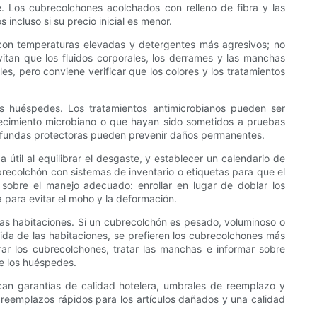
Los cubrecolchones acolchados con relleno de fibra y las
ncluso si su precio inicial es menor.
l con temperaturas elevadas y detergentes más agresivos; no
vitan que los fluidos corporales, los derrames y las manchas
les, pero conviene verificar que los colores y los tratamientos
os huéspedes. Los tratamientos antimicrobianos pueden ser
recimiento microbiano o que hayan sido sometidos a pruebas
de fundas protectoras pueden prevenir daños permanentes.
 útil al equilibrar el desgaste, y establecer un calendario de
brecolchón con sistemas de inventario o etiquetas para que el
 sobre el manejo adecuado: enrollar en lugar de doblar los
para evitar el moho y la deformación.
 las habitaciones. Si un cubrecolchón es pesado, voluminoso o
pida de las habitaciones, se prefieren los cubrecolchones más
rar los cubrecolchones, tratar las manchas e informar sobre
de los huéspedes.
can garantías de calidad hotelera, umbrales de reemplazo y
reemplazos rápidos para los artículos dañados y una calidad