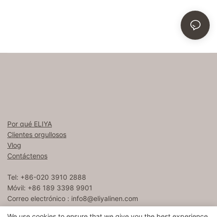
Por qué ELIYA
Clientes orgullosos
Vlog
Contáctenos
Tel: +86-020 3910 2888
Móvil: +86 189 3398 9901
Correo electrónico :
info8@eliyalinen.com
We use cookies to ensure that we give you the best experience