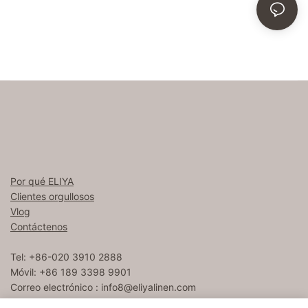
Por qué ELIYA
Clientes orgullosos
Vlog
Contáctenos
Tel: +86-020 3910 2888
Móvil: +86 189 3398 9901
Correo electrónico :
info8@eliyalinen.com