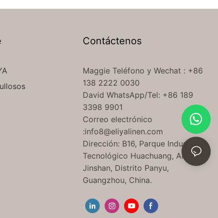
e
Contáctenos
YA
Maggie Teléfono
y Wechat
: +86
138 2222 0030
ullosos
David WhatsApp/Tel: +86 189
3398 9901
Correo electrónico
:
info8@eliyalinen.com
Dirección: B16, Parque Industrial
Tecnológico Huachuang, Aldea
Jinshan, Distrito Panyu,
Guangzhou, China.