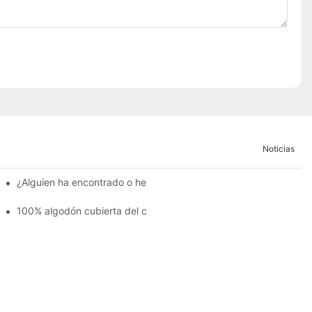
Noticias
 sangre.
¿Alguien ha encontrado o hecho una funda para un colchón de 
les picaduras
100% algodón cubierta del colchón