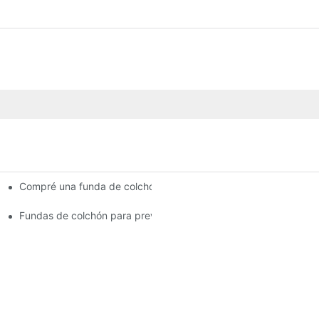
Compré una funda de colchón hoy en Target y parece que tiene
 sus dueños
Fundas de colchón para prevenir las chinches y sus desagradab