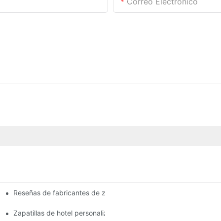
Correo Electrónico
Reseñas de fabricantes de zapatillas de hotel: ideas y recomen
n de fabricantes
istas
Zapatillas de hotel personalizadas: opciones y opciones de dise