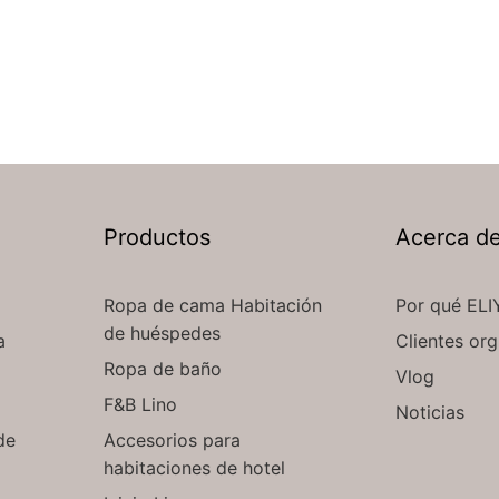
Productos
Acerca d
Ropa de cama Habitación
Por qué ELI
de huéspedes
a
Clientes org
Ropa de baño
Vlog
F&B Lino
Noticias
de
Accesorios para
habitaciones de hotel