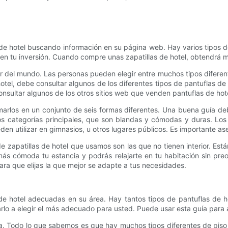
 de hotel buscando información en su página web. Hay varios tipos de 
 en tu inversión. Cuando compre unas zapatillas de hotel, obtendrá 
lar del mundo. Las personas pueden elegir entre muchos tipos difere
hotel, debe consultar algunos de los diferentes tipos de pantuflas d
onsultar algunos de los otros sitios web que venden pantuflas de hot
rlos en un conjunto de seis formas diferentes. Una buena guía deb
 dos categorías principales, que son blandas y cómodas y duras. L
eden utilizar en gimnasios, u otros lugares públicos. Es importante 
 de zapatillas de hotel que usamos son las que no tienen interior. E
más cómoda tu estancia y podrás relajarte en tu habitación sin pre
para que elijas la que mejor se adapte a tus necesidades.
 de hotel adecuadas en su área. Hay tantos tipos de pantuflas de 
lo a elegir el más adecuado para usted. Puede usar esta guía para 
. Todo lo que sabemos es que hay muchos tipos diferentes de piso 