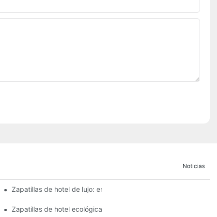
Noticias
daciones
Zapatillas de hotel de lujo: encontrar el fabricante adecuado p
ño
Zapatillas de hotel ecológicas: opciones sostenibles de los princ