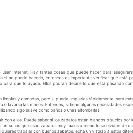
e usar Internet. Hay tantas cosas que puede hacer para asegurarse
ro si no puede hacerlo, entonces es importante verificar qué está 
no para que lo ayude. Ellos podrán decirle lo que está pasando con
impias y cómodas, pero si puede limpiarlas rápidamente, será más f
ro o lavarse las manos. Entonces, si tiene algunas necesidades es
ilizando algo suave como paños o unas alfombrillas.
 con ellos. Puede saber si los zapatos están blandos o sucios por l
s personas que usan zapatos muy malos a menudo se olvidan de cuida
 quieres trabajar con buenos zapatos, echa un vistazo a estos difer