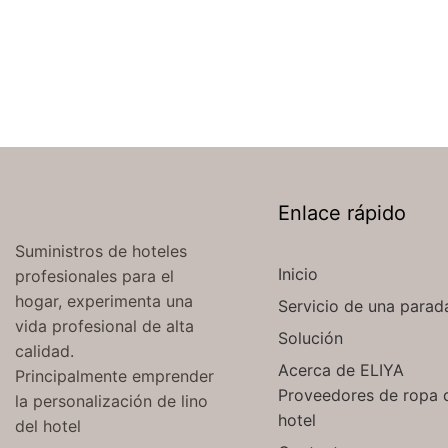
Enlace rápido
Suministros de hoteles
Inicio
profesionales para el
hogar, experimenta una
Servicio de una parad
vida profesional de alta
Solución
calidad.
Acerca de ELIYA
Principalmente emprender
Proveedores de ropa 
la personalización de lino
hotel
del hotel