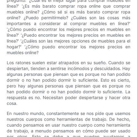
pregunto: '¿Cuál es el mejor lugar para comprar muebles en
línea?' '¿Es más barato comprar ropa online que comprar
muebles online? ¿Cómo sé si es más barato comprar ropa
online? ¿Puedo permitírmelo? ¿Cuáles son las cosas más
importantes a considerar al comprar muebles en línea?'
'¿Cómo puedo encontrar los mejores precios en muebles en
línea?' '¿Puedo encontrar los mejores precios en muebles en
línea?' '¿Cuáles son las mejores opciones de muebles para el
hogar?' '¿Cómo puedo encontrar los mejores precios en
muebles online?
Los ratones suelen estar atrapados en su sueño. Cuando se
despiertan, tienden a sentirse incómodos y descuidados. Hay
algunas personas que piensan que es porque no han podido
dormir o no han podido dormir lo suficiente. Esto es cierto,
pero hay algunas personas que piensan que es porque no
han podido dormir o no han podido dormir lo suficiente. La
respuesta es no. Necesitan poder despertarse y hacer otra
cosa.
En nuestro mundo, constantemente se nos pide que usemos
nuestros cuerpos como herramientas de trabajo. De hecho,
cuando pensamos en usar nuestro cuerpo como herramienta
de trabajo, a menudo pensamos en cómo puede ser usado
por otros. Esto se debe a que pueden ayudarnos a