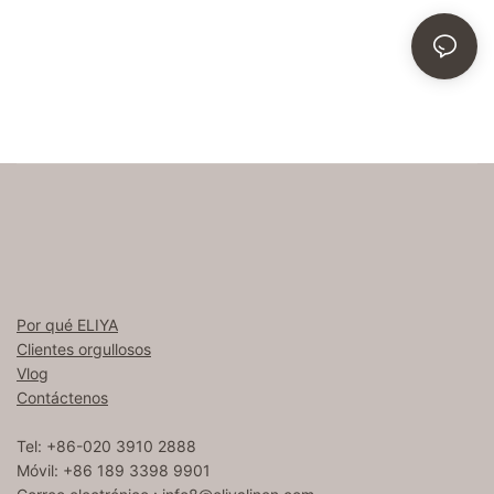
Por qué ELIYA
Clientes orgullosos
Vlog
Contáctenos
Tel: +86-020 3910 2888
Móvil: +86 189 3398 9901