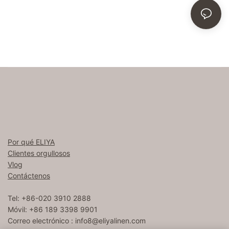
Por qué ELIYA
Clientes orgullosos
Vlog
Contáctenos
Tel: +86-020 3910 2888
Móvil: +86 189 3398 9901
Correo electrónico :
info8@eliyalinen.com