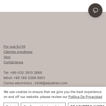
Por qué ELIYA
Clientes orgullosos
Vlog
Contáctenos
Tel: +86-020 3910 2888
Móvil: +86 189 3398 9901
Correo electrónico :
info8@eliyalinen.com
We use cookies to ensure that we give you the best experience
on and off our website. please review our
Política De Privacidad
Copyright © 2026 ELIYA Hotel Linen Co., Ltd |
Mapa del sitio
粤ICP备15074832号