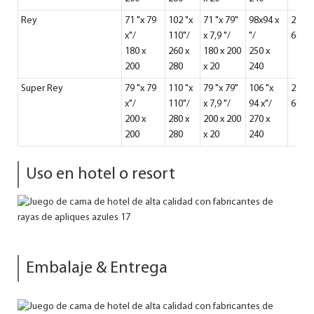
Rey
71 "x 79
102 "x
71 "x 79"
98x94 x
24 "x 
x"/
110"/
x 7,9 "/
"/
60 x 
180 x
260 x
180 x 200
250 x
200
280
x 20
240
Super Rey
79 "x 79
110 "x
79 "x 79"
106 "x
24 "x 
x"/
110"/
x 7,9 "/
94 x"/
60 x 
200 x
280 x
200 x 200
270 x
200
280
x 20
240
Uso en hotel o resort
Embalaje & Entrega