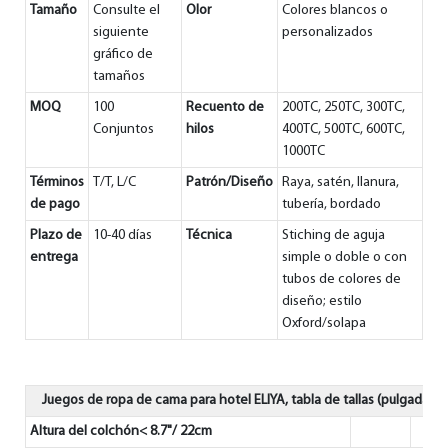
Tamaño
Consulte el
Olor
Colores blancos o
siguiente
personalizados
gráfico de
tamaños
MOQ
100
Recuento de
200TC, 250TC, 300TC,
Conjuntos
hilos
400TC, 500TC, 600TC,
1000TC
Términos
T/T, L/C
Patrón/Diseño
Raya, satén, llanura,
de pago
tubería, bordado
Plazo de
10-40 días
Técnica
Stiching de aguja
entrega
simple o doble o con
tubos de colores de
diseño; estilo
Oxford/solapa
Juegos de ropa de cama para hotel ELIYA, tabla de tallas (pulgadas/
Altura del colchón< 8.7"/ 22cm