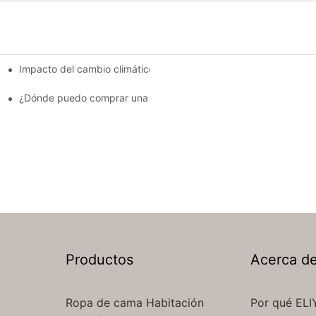
Impacto del cambio climático en el suministro de algodón: riesg
industria de suministros hoteleros
tallada
¿Dónde puedo comprar una manta y un juego de cama de hotel
Productos
Acerca d
Ropa de cama Habitación
Por qué ELI