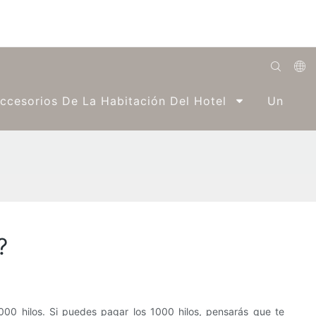
English
ccesorios De La Habitación Del Hotel
Una Par
Română
Беларуская
O'zbek
ქართველი
Bahasa Indonesia
?
Français
Español
العربية
0 hilos. Si puedes pagar los 1000 hilos, pensarás que te