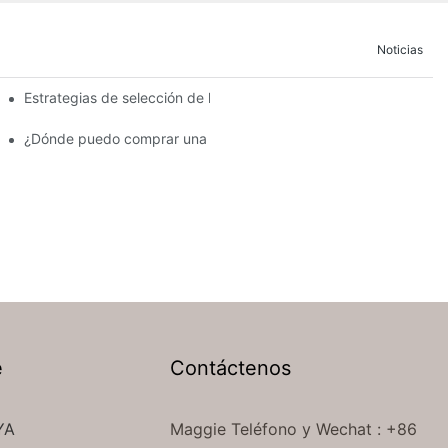
Noticias
os y mitigación
Estrategias de selección de lino para climas extremos: zonas trop
?
¿Dónde puedo comprar una manta y un juego de cama de hotel
e
Contáctenos
YA
Maggie Teléfono
y Wechat
: +86