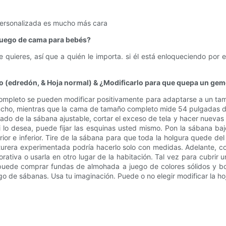
personalizada es mucho más cara
 juego de cama para bebés?
quieres, así que a quién le importa. si él está enloqueciendo por 
to (edredón, & Hoja normal) & ¿Modificarlo para que quepa un gem
completo se pueden modificar positivamente para adaptarse a un t
ncho, mientras que la cama de tamaño completo mide 54 pulgadas de 
n lado de la sábana ajustable, cortar el exceso de tela y hacer nue
i lo desea, puede fijar las esquinas usted mismo. Pon la sábana ba
or e inferior. Tire de la sábana para que toda la holgura quede del 
sturera experimentada podría hacerlo solo con medidas. Adelante, 
ativa o usarla en otro lugar de la habitación. Tal vez para cubrir
n puede comprar fundas de almohada a juego de colores sólidos y b
 de sábanas. Usa tu imaginación. Puede o no elegir modificar la ho