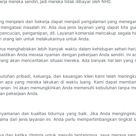
ja mereka sendiri, jadi mereka tidak dibayar oleh NHS.
ang menjalani dan bekerja dapat menjadi pengalaman yang menegang
engatasi masalah ini. Ada dua jenis layanan yang dapat kita gun
n, pencucian, pengarsipan, dll. Layanan komersial mencakup segala 
n orang lain untuk melakukannya untuk Anda.
rus menghabiskan lebih banyak waktu dalam kehidupan sehari-hari
emastikan Anda merasa nyaman dengan pekerjaan Anda sendiri. Ini 
 yang akan menceritakan situasi mereka. Ada banyak hal lain yan
uhan pribadi, keluarga, dan keuangan klien kami telah meningkat
dan apa yang mereka lakukan di waktu luang. Kami dapat memba
yanan. Ini akan memungkinkan Anda memenuhi kebutuhan tanpa m
an pekerjaan Anda.
nyamanan dan kualitas tidurnya yang baik. Jika Anda mengingin
tama dari jenis layanan ini. Anda perlu mempertimbangkan tingkat
a dan ketika diminta untuk menulis tentangnya, saya merasa sang