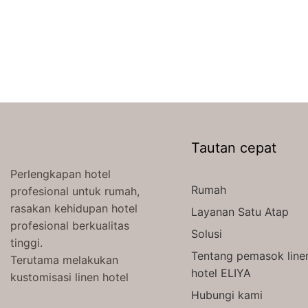
Tautan cepat
Perlengkapan hotel
Rumah
profesional untuk rumah,
rasakan kehidupan hotel
Layanan Satu Atap
profesional berkualitas
Solusi
tinggi.
Tentang pemasok line
Terutama melakukan
hotel ELIYA
kustomisasi linen hotel
Hubungi kami