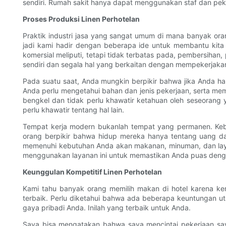
sendiri. Rumah sakit hanya dapat menggunakan staf dan peker
Proses Produksi Linen Perhotelan
Praktik industri jasa yang sangat umum di mana banyak or
jadi kami hadir dengan beberapa ide untuk membantu kita m
komersial meliputi, tetapi tidak terbatas pada, pembersiha
sendiri dan segala hal yang berkaitan dengan mempekerjaka
Pada suatu saat, Anda mungkin berpikir bahwa jika Anda ha
Anda perlu mengetahui bahan dan jenis pekerjaan, serta m
bengkel dan tidak perlu khawatir ketahuan oleh seseorang
perlu khawatir tentang hal lain.
Tempat kerja modern bukanlah tempat yang permanen. Kebut
orang berpikir bahwa hidup mereka hanya tentang uang 
memenuhi kebutuhan Anda akan makanan, minuman, dan la
menggunakan layanan ini untuk memastikan Anda puas deng
Keunggulan Kompetitif Linen Perhotelan
Kami tahu banyak orang memilih makan di hotel karena ke
terbaik. Perlu diketahui bahwa ada beberapa keuntungan u
gaya pribadi Anda. Inilah yang terbaik untuk Anda.
Saya bisa mengatakan bahwa saya mencintai pekerjaan say