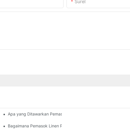
Surel
Apa yang Ditawarkan Pemasok Linen Perhotelan untuk Manajer 
Kelancaran Operasional Anda?
Bagaimana Pemasok Linen Perhotelan Meningkatkan Operasiona