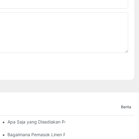
Berita
Hotel?
Apa Saja yang Disediakan Pemasok Linen Perhotelan untuk Oper
l Hotel?
Bagaimana Pemasok Linen Perhotelan Memastikan Keberlanjuta