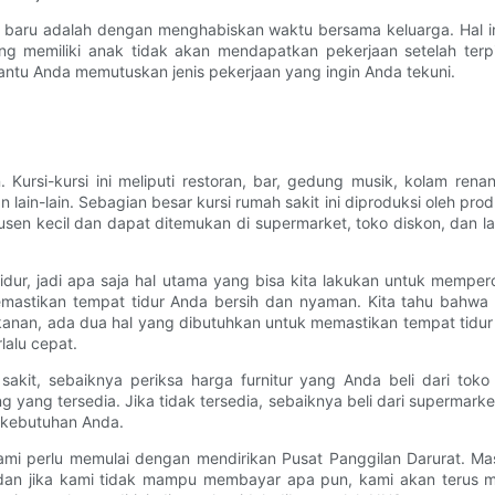
 baru adalah dengan menghabiskan waktu bersama keluarga. Hal i
ang memiliki anak tidak akan mendapatkan pekerjaan setelah ter
ntu Anda memutuskan jenis pekerjaan yang ingin Anda tekuni.
n. Kursi-kursi ini meliputi restoran, bar, gedung musik, kolam ren
n lain-lain. Sebagian besar kursi rumah sakit ini diproduksi oleh p
usen kecil dan dapat ditemukan di supermarket, toko diskon, dan lai
dur, jadi apa saja hal utama yang bisa kita lakukan untuk memp
emastikan tempat tidur Anda bersih dan nyaman. Kita tahu bahwa 
akanan, ada dua hal yang dibutuhkan untuk memastikan tempat tid
alu cepat.
kit, sebaiknya periksa harga furnitur yang Anda beli dari toko
ng tersedia. Jika tidak tersedia, sebaiknya beli dari supermarket 
kebutuhan Anda.
 kami perlu memulai dengan mendirikan Pusat Panggilan Darurat. Ma
 dan jika kami tidak mampu membayar apa pun, kami akan terus 