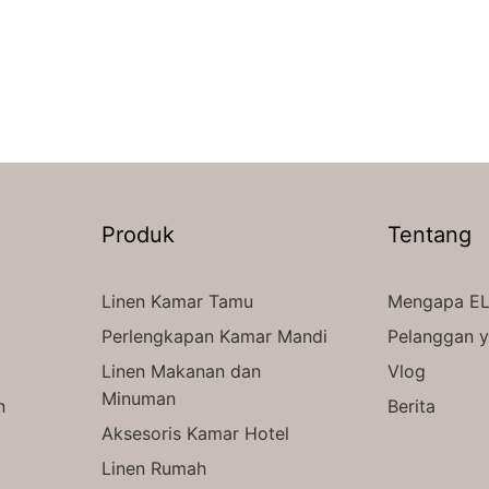
Produk
Tentang
Linen Kamar Tamu
Mengapa EL
Perlengkapan Kamar Mandi
Pelanggan 
Linen Makanan dan
Vlog
Minuman
n
Berita
Aksesoris Kamar Hotel
Linen Rumah