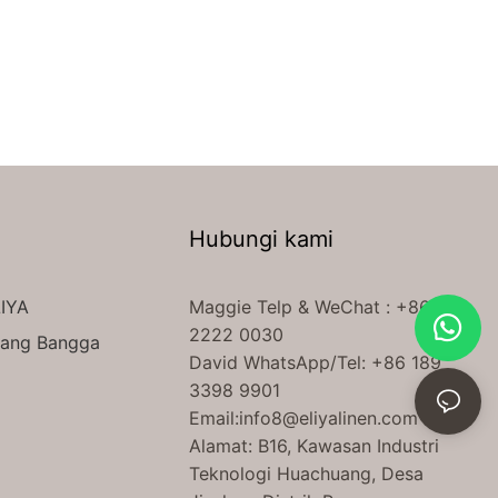
Hubungi kami
IYA
Maggie Telp
& WeChat
: +86 138
2222 0030
yang Bangga
David WhatsApp/Tel: +86 189
3398 9901
Email:
info8@eliyalinen.com
Alamat: B16, Kawasan Industri
Teknologi Huachuang, Desa