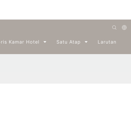
English
ris Kamar Hotel
Satu Atap
Larutan
Română
Беларуская
O'zbek
ქართველი
Bahasa Indonesia
Français
Español
العربية