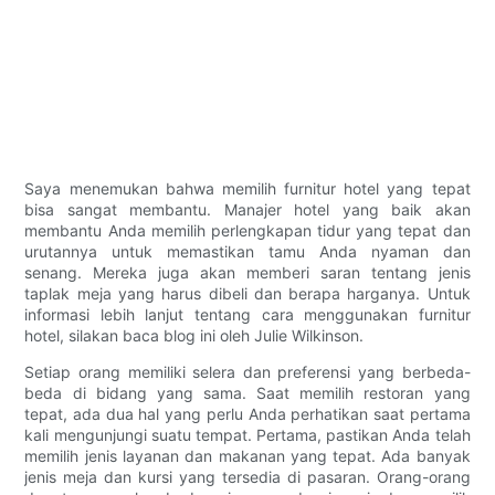
Saya menemukan bahwa memilih furnitur hotel yang tepat
bisa sangat membantu. Manajer hotel yang baik akan
membantu Anda memilih perlengkapan tidur yang tepat dan
urutannya untuk memastikan tamu Anda nyaman dan
senang. Mereka juga akan memberi saran tentang jenis
taplak meja yang harus dibeli dan berapa harganya. Untuk
informasi lebih lanjut tentang cara menggunakan furnitur
hotel, silakan baca blog ini oleh Julie Wilkinson.
Setiap orang memiliki selera dan preferensi yang berbeda-
beda di bidang yang sama. Saat memilih restoran yang
tepat, ada dua hal yang perlu Anda perhatikan saat pertama
kali mengunjungi suatu tempat. Pertama, pastikan Anda telah
memilih jenis layanan dan makanan yang tepat. Ada banyak
jenis meja dan kursi yang tersedia di pasaran. Orang-orang