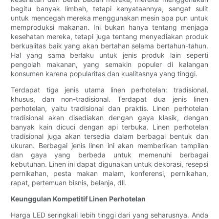
begitu banyak limbah, tetapi kenyataannya, sangat sulit
untuk mencegah mereka menggunakan mesin apa pun untuk
memproduksi makanan. Ini bukan hanya tentang menjaga
kesehatan mereka, tetapi juga tentang menyediakan produk
berkualitas baik yang akan bertahan selama bertahun-tahun.
Hal yang sama berlaku untuk jenis produk lain seperti
pengolah makanan, yang semakin populer di kalangan
konsumen karena popularitas dan kualitasnya yang tinggi.
Terdapat tiga jenis utama linen perhotelan: tradisional,
khusus, dan non-tradisional. Terdapat dua jenis linen
perhotelan, yaitu tradisional dan praktis. Linen perhotelan
tradisional akan disediakan dengan gaya klasik, dengan
banyak kain dicuci dengan api terbuka. Linen perhotelan
tradisional juga akan tersedia dalam berbagai bentuk dan
ukuran. Berbagai jenis linen ini akan memberikan tampilan
dan gaya yang berbeda untuk memenuhi berbagai
kebutuhan. Linen ini dapat digunakan untuk dekorasi, resepsi
pernikahan, pesta makan malam, konferensi, pernikahan,
rapat, pertemuan bisnis, belanja, dll.
Keunggulan Kompetitif Linen Perhotelan
Harga LED seringkali lebih tinggi dari yang seharusnya. Anda