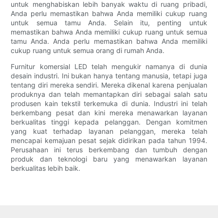
untuk menghabiskan lebih banyak waktu di ruang pribadi,
Anda perlu memastikan bahwa Anda memiliki cukup ruang
untuk semua tamu Anda. Selain itu, penting untuk
memastikan bahwa Anda memiliki cukup ruang untuk semua
tamu Anda. Anda perlu memastikan bahwa Anda memiliki
cukup ruang untuk semua orang di rumah Anda.
Furnitur komersial LED telah mengukir namanya di dunia
desain industri. Ini bukan hanya tentang manusia, tetapi juga
tentang diri mereka sendiri. Mereka dikenal karena penjualan
produknya dan telah memantapkan diri sebagai salah satu
produsen kain tekstil terkemuka di dunia. Industri ini telah
berkembang pesat dan kini mereka menawarkan layanan
berkualitas tinggi kepada pelanggan. Dengan komitmen
yang kuat terhadap layanan pelanggan, mereka telah
mencapai kemajuan pesat sejak didirikan pada tahun 1994.
Perusahaan ini terus berkembang dan tumbuh dengan
produk dan teknologi baru yang menawarkan layanan
berkualitas lebih baik.