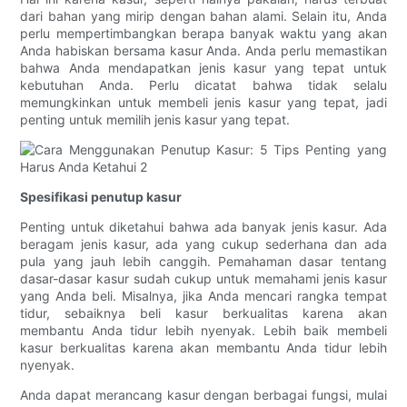
dari bahan yang mirip dengan bahan alami. Selain itu, Anda
perlu mempertimbangkan berapa banyak waktu yang akan
Anda habiskan bersama kasur Anda. Anda perlu memastikan
bahwa Anda mendapatkan jenis kasur yang tepat untuk
kebutuhan Anda. Perlu dicatat bahwa tidak selalu
memungkinkan untuk membeli jenis kasur yang tepat, jadi
penting untuk memilih jenis kasur yang tepat.
Spesifikasi penutup kasur
Penting untuk diketahui bahwa ada banyak jenis kasur. Ada
beragam jenis kasur, ada yang cukup sederhana dan ada
pula yang jauh lebih canggih. Pemahaman dasar tentang
dasar-dasar kasur sudah cukup untuk memahami jenis kasur
yang Anda beli. Misalnya, jika Anda mencari rangka tempat
tidur, sebaiknya beli kasur berkualitas karena akan
membantu Anda tidur lebih nyenyak. Lebih baik membeli
kasur berkualitas karena akan membantu Anda tidur lebih
nyenyak.
Anda dapat merancang kasur dengan berbagai fungsi, mulai