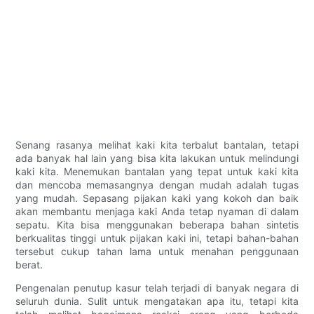
Senang rasanya melihat kaki kita terbalut bantalan, tetapi
ada banyak hal lain yang bisa kita lakukan untuk melindungi
kaki kita. Menemukan bantalan yang tepat untuk kaki kita
dan mencoba memasangnya dengan mudah adalah tugas
yang mudah. ​​Sepasang pijakan kaki yang kokoh dan baik
akan membantu menjaga kaki Anda tetap nyaman di dalam
sepatu. Kita bisa menggunakan beberapa bahan sintetis
berkualitas tinggi untuk pijakan kaki ini, tetapi bahan-bahan
tersebut cukup tahan lama untuk menahan penggunaan
berat.
Pengenalan penutup kasur telah terjadi di banyak negara di
seluruh dunia. Sulit untuk mengatakan apa itu, tetapi kita