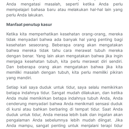
Anda mengatasi masalah, seperti ketika Anda perlu
mempelajari bahasa baru atau melakukan hal-hal lain yang
perlu Anda lakukan.
Manfaat penutup kasur
Ketika kita memperhatikan kesehatan orang-orang, mereka
tidak menyadari bahwa ada banyak hal yang penting bagi
kesehatan seseorang. Beberapa orang akan mengatakan
bahwa mereka tidak tahu cara merawat tubuh mereka
dengan benar. Yang lain akan mengatakan bahwa jika ingin
menjaga kesehatan tubuh, kita perlu merawat diri sendiri.
Dan beberapa orang akan mengatakan bahwa jika kita
memiliki masalah dengan tubuh, kita perlu memiliki pikiran
yang mandiri.
Setiap kali saya duduk untuk tidur, saya selalu memikirkan
betapa indahnya tidur. Sangat mudah dilakukan, dan ketika
Anda mulai memikirkan betapa indahnya tubuh Anda, Anda
cenderung menyadari bahwa Anda menikmati sensasi duduk
di kursi atau bahkan berbaring di tempat tidur. Saat Anda
duduk untuk tidur, Anda merasa lebih baik dan ingatan akan
pengalaman Anda sebelumnya lebih mudah diingat. Jika
Anda mampu, sangat penting untuk menjalani terapi tidur