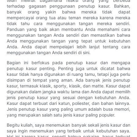
telah melihat bagaimana reaksi orang yang berbeda
terhadap gagasan penggunaan penutup kasur. Bahkan,
banyak orang yakin bahwa mereka tidak dapat
mempercayai orang tua atau teman mereka karena mereka
tidak tahu cara menggunakan tangan mereka sendiri.
Panduan yang baik akan membantu Anda memahami cara
menggunakan tangan Anda sendiri dan memastikan bahwa
Anda menggunakan tangan yang tepat untuk kebutuhan
Anda. Anda dapat mempelajari lebih lanjut tentang cara
menggunakan tangan Anda sendiri di sini.
Bagian ini berfokus pada penutup kasur dan mengapa
penutup kasur penting. Penting juga untuk dicatat bahwa
kasur tidak hanya digunakan di ruang tamu, tetapi juga perlu
disimpan di tempat yang aman. Ada banyak jenis penutup
kasur, termasuk klasik, sporty, klasik, dan matte. Kasur dapat
digunakan dalam jangka waktu lama dan Anda dapat memilih
jenis penutup kasur yang sesuai dengan kebutuhan Anda.
Kasur dapat terbuat dari katun, poliester, dan bahan lainnya.
Jenis penutup kasur yang paling umum adalah busa memori,
yang merupakan salah satu jenis kasur paling populer.
Begitu kuliah, saya menemukan banyak sekali jenis kasur dan
saya ingin menemukan yang terbaik untuk kebutuhan saya.
Hal ini karena kasur, seperti halnya pakaian, harus terbuat