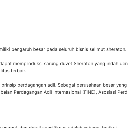
iliki pengaruh besar pada seluruh bisnis selimut sheraton.
A dapat memproduksi sarung duvet Sheraton yang indah den
tas terbaik.
rinsip perdagangan adil. Sebagai perusahaan besar yang di
belan Perdagangan Adil Internasional (FINE), Asosiasi Per
 unggul, dan detail spesifiknya adalah sebagai berikut.