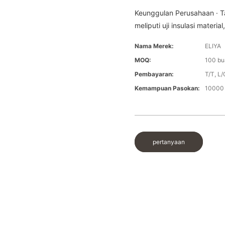
Keunggulan Perusahaan · Tap
meliputi uji insulasi material,
Nama Merek:
ELIYA
MOQ:
100 bu
Pembayaran:
T/T, L/
Kemampuan Pasokan:
10000 
pertanyaan