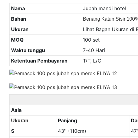
Nama
Jubah mandi hotel
Bahan
Benang Katun Sisir 100
Ukuran
Lihat Bagan Ukuran di
MOQ
100 set
Waktu tunggu
7-40 Hari
Ketentuan Pembayaran
T/T, L/C
Asia
Panjang
Da
Ukuran
S
43'' (110cm)
47