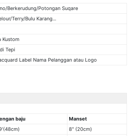
no/Berkerudung/Potongan Suqare
our/Terry/Bulu Karang...
a Kustom
di Tepi
Jacquard Label Nama Pelanggan atau Logo
engan baju
Manset
9'(48cm)
8" (20cm)