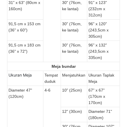
31" x 63" (80cm x
30" (76cm,
91" x 123"
160cm)
ke lantai)
(232cm x
312cm)
91,5 cm x 153 cm
30" (76cm,
96" x 120"
(36" x 60")
ke lantai)
(243,5cm x
305cm)
91,5 cm x 183 cm
30" (76cm,
96" x 132"
(36" x 72")
ke lantai)
(243,5cm x
335cm)
Meja bundar
Ukuran Meja
Tempat
Menjatuhkan
Ukuran Taplak
duduk
Meja
Diameter 47"
4-6
10" (25cm)
67" x 67"
(120cm)
(170cm x
170cm)
12" (30cm)
Diameter 71"
(180cm)
30" (76cm,
Diameter 107"