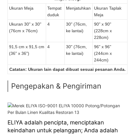
Ukuran Meja
Tempat
Menjatuhkan
Ukuran Taplak
duduk
Meja
Ukuran 30" x 30"
4
30" (76cm,
90" x 90"
(76cm x 76cm)
ke lantai)
(228cm x
228cm)
91,5 cm x 91,5 cm
4
30" (76cm,
96" x 96"
(36" x 36")
ke lantai)
(244cm x
244cm)
Catatan: Ukuran lain dapat dibuat sesuai pesanan Anda.
Pengepakan & Pengiriman
ELIYA adalah pencipta, menciptakan
keindahan untuk pelanggan; Anda adalah