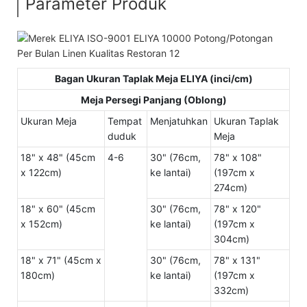
Parameter Produk
Bagan Ukuran Taplak Meja ELIYA (inci/cm)
Meja Persegi Panjang (Oblong)
Ukuran Meja
Tempat
Menjatuhkan
Ukuran Taplak
duduk
Meja
18" x 48" (45cm
4-6
30" (76cm,
78" x 108"
x 122cm)
ke lantai)
(197cm x
274cm)
18" x 60" (45cm
30" (76cm,
78" x 120"
x 152cm)
ke lantai)
(197cm x
304cm)
18" x 71" (45cm x
30" (76cm,
78" x 131"
180cm)
ke lantai)
(197cm x
332cm)