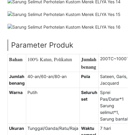
Parameter Produk
Bahan
Jumlah
100% Katun, Polikatun
200TC~1000TC
benang
Jumlah
40-an/60-an/80-an
Pola
Sateen, Garis,
benang
Jacquard
Warna
Putih
Seluruh
Sprei
set
Pas/Datar*1
Sarung
selimut*1,
Sarung bantal*2
Ukuran
Tunggal/Ganda/Ratu/Raja
Waktu
7 hari
sampel