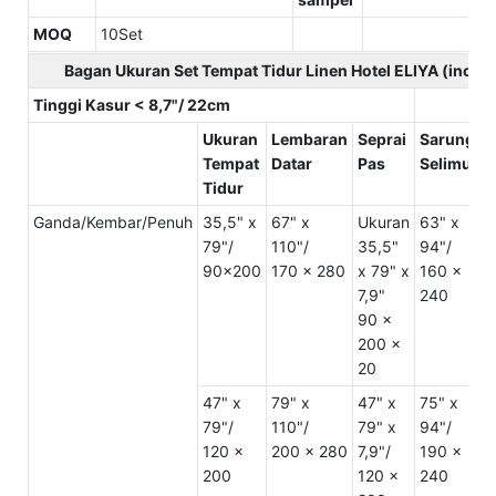
MOQ
10Set
Bagan Ukuran Set Tempat Tidur Linen Hotel ELIYA (inci/c
Tinggi Kasur < 8,7"/ 22cm
Ukuran
Lembaran
Seprai
Sarung
Tempat
Datar
Pas
Selimut
B
Tidur
Ganda/Kembar/Penuh
35,5" x
67" x
Ukuran
63" x
U
79"/
110"/
35,5"
94"/
2
90x200
170 x 280
x 79" x
160 x
3
7,9"
240
5
90 x
200 x
20
47" x
79" x
47" x
75" x
U
79"/
110"/
79" x
94"/
2
120 x
200 x 280
7,9"/
190 x
3
200
120 x
240
5