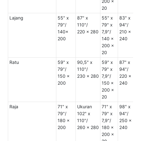
200 x
20
Lajang
55" x
87" x
55" x
83" x
U
79"/
110"/
79" x
94"/
2
140x
220 x 280
7,9"/
210 x
3
200
140 x
240
5
200 x
20
Ratu
59" x
90,5" x
59" x
87" x
U
79"/
110"/
79" x
94"/
2
150 x
230 x 280
7,9"/
220 x
3
200
150 x
240
5
200 x
20
Raja
71" x
Ukuran
71" x
98" x
U
79"/
102" x
79" x
94"/
2
180 x
110"/
7,9"/
250 x
3
200
260 x 280
180 x
240
6
200 x