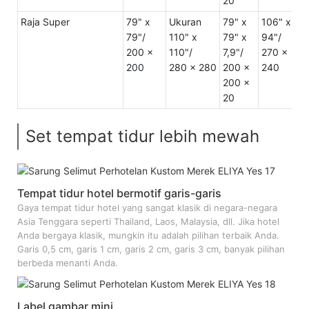
20
Raja Super
79" x
Ukuran
79" x
106" x
U
79"/
110" x
79" x
94"/
2
200 x
110"/
7,9"/
270 x
3
200
280 x 280
200 x
240
6
200 x
20
Set tempat tidur lebih mewah
Tempat tidur hotel bermotif garis-garis
Gaya tempat tidur hotel yang sangat klasik di negara-negara
Asia Tenggara seperti Thailand, Laos, Malaysia, dll. Jika hotel
Anda bergaya klasik, mungkin itu adalah pilihan terbaik Anda.
Garis 0,5 cm, garis 1 cm, garis 2 cm, garis 3 cm, banyak pilihan
berbeda menanti Anda.
Label gambar mini