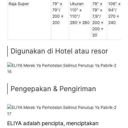
Raja Super
79" x
Ukuran
79" x
106" x
U
79"/
110" x
79" x
94"/
2
200 x
110"/
7,9"/
270 x
3
200
280 x 280
200 x
240
6
200 x
20
Digunakan di Hotel atau resor
Pengepakan & Pengiriman
ELIYA adalah pencipta, menciptakan