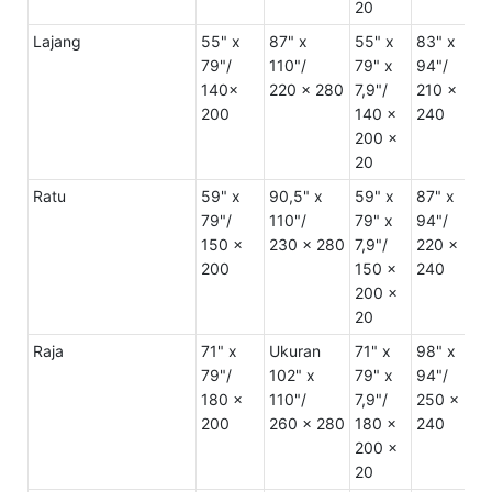
20
Lajang
55" x
87" x
55" x
83" x
U
79"/
110"/
79" x
94"/
2
140x
220 x 280
7,9"/
210 x
3
200
140 x
240
5
200 x
20
Ratu
59" x
90,5" x
59" x
87" x
U
79"/
110"/
79" x
94"/
2
150 x
230 x 280
7,9"/
220 x
3
200
150 x
240
5
200 x
20
Raja
71" x
Ukuran
71" x
98" x
U
79"/
102" x
79" x
94"/
2
180 x
110"/
7,9"/
250 x
3
200
260 x 280
180 x
240
6
200 x
20