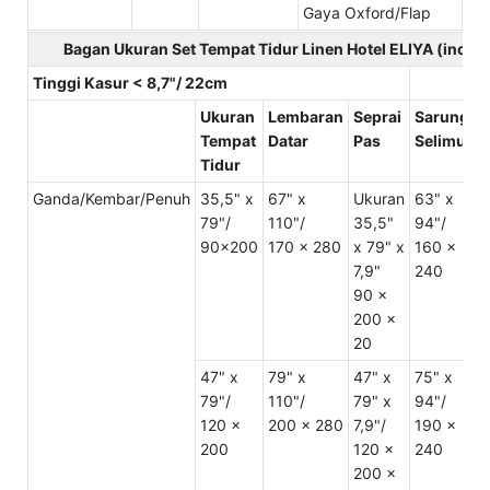
Gaya Oxford/Flap
Bagan Ukuran Set Tempat Tidur Linen Hotel ELIYA (inci/c
Tinggi Kasur < 8,7"/ 22cm
Ukuran
Lembaran
Seprai
Sarung
Tempat
Datar
Pas
Selimut
B
Tidur
Ganda/Kembar/Penuh
35,5" x
67" x
Ukuran
63" x
U
79"/
110"/
35,5"
94"/
2
90x200
170 x 280
x 79" x
160 x
3
7,9"
240
5
90 x
200 x
20
47" x
79" x
47" x
75" x
U
79"/
110"/
79" x
94"/
2
120 x
200 x 280
7,9"/
190 x
3
200
120 x
240
5
200 x