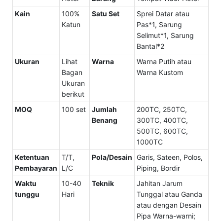
Kain
100%
Satu Set
Sprei Datar atau
Katun
Pas*1, Sarung
Selimut*1, Sarung
Bantal*2
Ukuran
Lihat
Warna
Warna Putih atau
Bagan
Warna Kustom
Ukuran
berikut
MOQ
100 set
Jumlah
200TC, 250TC,
Benang
300TC, 400TC,
500TC, 600TC,
1000TC
Ketentuan
T/T,
Pola/Desain
Garis, Sateen, Polos,
Pembayaran
L/C
Piping, Bordir
Waktu
10-40
Teknik
Jahitan Jarum
tunggu
Hari
Tunggal atau Ganda
atau dengan Desain
Pipa Warna-warni;