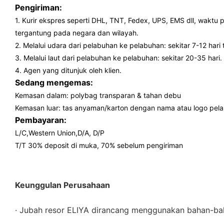
Pengiriman:
1. Kurir ekspres seperti DHL, TNT, Fedex, UPS, EMS dll, waktu p
tergantung pada negara dan wilayah.
2. Melalui udara dari pelabuhan ke pelabuhan: sekitar 7-12 har
3. Melalui laut dari pelabuhan ke pelabuhan: sekitar 20-35 hari.
4. Agen yang ditunjuk oleh klien.
Sedang mengemas:
Kemasan dalam: polybag transparan & tahan debu
Kemasan luar: tas anyaman/karton dengan nama atau logo pel
Pembayaran:
L/C,Western Union,D/A, D/P
T/T 30% deposit di muka, 70% sebelum pengiriman
Keunggulan Perusahaan
· Jubah resor ELIYA dirancang menggunakan bahan-bah