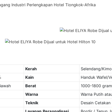
gang Industri Perlengkapan Hotel Tiongkok-Afrika
Kerah
Selendang/Kimo
Kain
Handuk Wafel/Vel
%
 Bawah
Berat
1000-1800 gram
Warna
Warna Putih ata
Teknik
Desain Cetakan 
Layanan
Personalisasi
Bordir / Tenun 