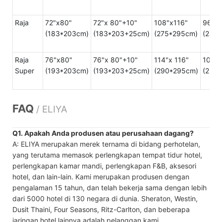
Raja
72"x80"
72"x 80"+10"
108"x116"
96"x9
(183*203cm)
(183*203+25cm)
(275*295cm)
(245
Raja
76"x80"
76"x 80"+10"
114"x 116"
100"x
Super
(193*203cm)
(193*203+25cm)
(290*295cm)
(255
FAQ
/ ELIYA
Q1. Apakah Anda produsen atau perusahaan dagang?
A: ELIYA merupakan merek ternama di bidang perhotelan,
yang terutama memasok perlengkapan tempat tidur hotel,
perlengkapan kamar mandi, perlengkapan F&B, aksesori
hotel, dan lain-lain. Kami merupakan produsen dengan
pengalaman 15 tahun, dan telah bekerja sama dengan lebih
dari 5000 hotel di 130 negara di dunia. Sheraton, Westin,
Dusit Thaini, Four Seasons, Ritz-Carlton, dan beberapa
jaringan hotel lainnya adalah pelanggan kami.