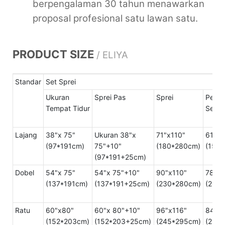
berpengalaman 30 tahun menawarkan
proposal profesional satu lawan satu.
PRODUCT SIZE
/ ELIYA
Standar
Set Sprei
Ukuran
Sprei Pas
Sprei
Penu
Tempat Tidur
Selim
Lajang
38"x 75"
Ukuran 38"x
71"x110"
61"x9
(97*191cm)
75"+10"
(180*280cm)
(155
(97*191+25cm)
Dobel
54"x 75"
54"x 75"+10"
90"x110"
78"x
(137*191cm)
(137*191+25cm)
(230*280cm)
(200
Ratu
60"x80"
60"x 80"+10"
96"x116"
84"x9
(152*203cm)
(152*203+25cm)
(245*295cm)
(215