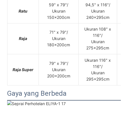
59" x 79"/
94,5" x 116"/
63
Ratu
Ukuran
Ukuran
150x200cm
240x295cm
Ukuran 108" x
71" x 79"/
7
116"/
Raja
Ukuran
Ukuran
180x200cm
275x295cm
Ukuran 116" x
79" x 79"/
83
116"/
Raja Super
Ukuran
Ukuran
200x200cm
295x295cm
Gaya yang Berbeda