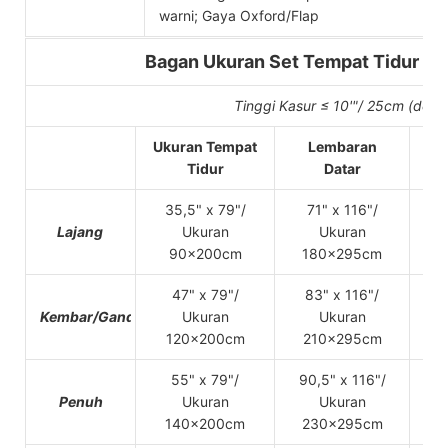
warni; Gaya Oxford/Flap
Bagan Ukuran Set Tempat Tidur Lin
Tinggi Kasur ≤ 10'"/ 25cm (den
Ukuran Tempat
Lembaran
Tidur
Datar
35,5" x 79"/
71" x 116"/
37
Lajang
Ukuran
Ukuran
U
90x200cm
180x295cm
47" x 79"/
83" x 116"/
49,
Kembar/Ganda
Ukuran
Ukuran
U
120x200cm
210x295cm
55" x 79"/
90,5" x 116"/
5
Penuh
Ukuran
Ukuran
140x200cm
230x295cm