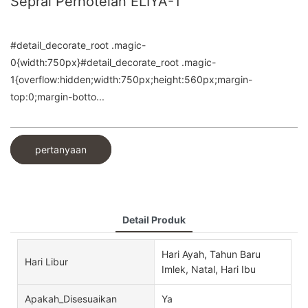
Seprai Perhotelan ELIYA-1
#detail_decorate_root .magic-
0{width:750px}#detail_decorate_root .magic-
1{overflow:hidden;width:750px;height:560px;margin-
top:0;margin-botto...
pertanyaan
Detail Produk
Hari Ayah, Tahun Baru
Hari Libur
Imlek, Natal, Hari Ibu
Apakah_Disesuaikan
Ya