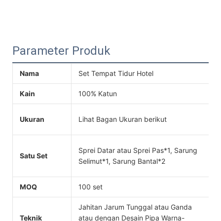
Parameter Produk
Nama
Set Tempat Tidur Hotel
P
Kain
100% Katun
J
Ukuran
Lihat Bagan Ukuran berikut
W
Sprei Datar atau Sprei Pas*1, Sarung
D
Satu Set
Selimut*1, Sarung Bantal*2
L
MOQ
100 set
P
Jahitan Jarum Tunggal atau Ganda
Teknik
atau dengan Desain Pipa Warna-
W