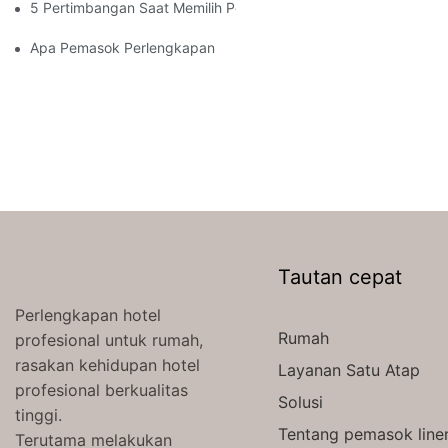
5 Pertimbangan Saat Memilih Pemasok Perlengkapan Tidur Hot
Apa Pemasok Perlengkapan Tidur Hotel Terbaik Untuk Hotel M
Tautan cepat
Perlengkapan hotel
Rumah
profesional untuk rumah,
rasakan kehidupan hotel
Layanan Satu Atap
profesional berkualitas
Solusi
tinggi.
Tentang pemasok line
Terutama melakukan