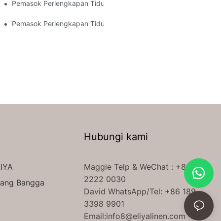
Semua Ada di Satu Tempat
Pemasok Perlengkapan Tidur Hotel untuk Pembelian Skala Besa
a
Pemasok Perlengkapan Tidur Hotel Terbaik untuk Linen Premiu
Hubungi kami
IYA
Maggie Telp
& WeChat
: +86 138
2222 0030
yang Bangga
David WhatsApp/Tel: +86 189
3398 9901
Email:
info8@eliyalinen.com