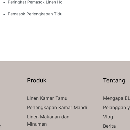
Peringkat Pemasok Linen Hotel, Pedagang Berkualitas Tinggi 
el
ewah?
Pemasok Perlengkapan Tidur Hotel Terjangkau untuk Hotel And
Produk
Tentang
Linen Kamar Tamu
Mengapa EL
Perlengkapan Kamar Mandi
Pelanggan 
Linen Makanan dan
Vlog
Minuman
n
Berita