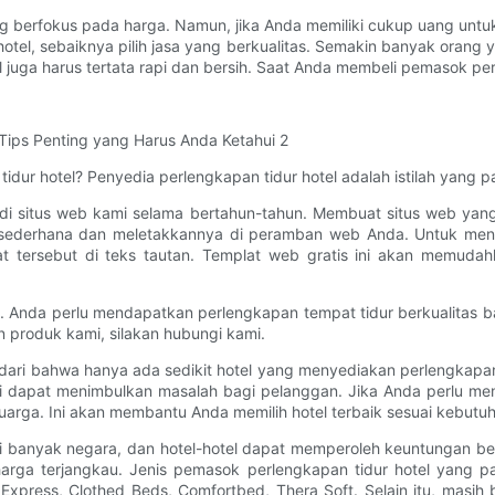
g berfokus pada harga. Namun, jika Anda memiliki cukup uang untuk 
el, sebaiknya pilih jasa yang berkualitas. Semakin banyak orang y
juga harus tertata rapi dan bersih. Saat Anda membeli pemasok perle
ur hotel? Penyedia perlengkapan tidur hotel adalah istilah yang p
l di situs web kami selama bertahun-tahun. Membuat situs web y
s sederhana dan meletakkannya di peramban web Anda. Untuk me
lat tersebut di teks tautan. Templat web gratis ini akan mem
l. Anda perlu mendapatkan perlengkapan tempat tidur berkualitas b
 produk kami, silakan hubungi kami.
ri bahwa hanya ada sedikit hotel yang menyediakan perlengkapan ti
ini dapat menimbulkan masalah bagi pelanggan. Jika Anda perlu men
uarga. Ini akan membantu Anda memilih hotel terbaik sesuai kebutu
di banyak negara, dan hotel-hotel dapat memperoleh keuntungan 
harga terjangkau. Jenis pemasok perlengkapan tidur hotel yang p
a Express, Clothed Beds, Comfortbed, Thera Soft. Selain itu, masih