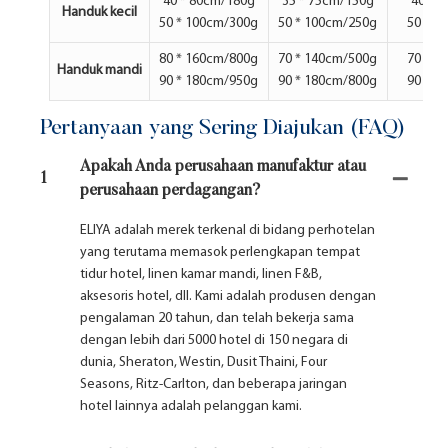
40
*
80cm/180g
35
*
75cm/150g
40
*
8
Handuk kecil
50
*
100cm/300g
50
*
100cm/250g
50
*
1
80
*
160cm/800g
70
*
140cm/500g
70
*
1
Handuk mandi
90
*
180cm/950g
90
*
180cm/800g
90
*
1
Pertanyaan yang Sering Diajukan (FAQ)
Apakah Anda perusahaan manufaktur atau
1
perusahaan perdagangan?
ELIYA adalah merek terkenal di bidang perhotelan
yang terutama memasok perlengkapan tempat
tidur hotel, linen kamar mandi, linen F&B,
aksesoris hotel, dll. Kami adalah produsen dengan
pengalaman 20 tahun, dan telah bekerja sama
dengan lebih dari 5000 hotel di 150 negara di
dunia, Sheraton, Westin, Dusit Thaini, Four
Seasons, Ritz-Carlton, dan beberapa jaringan
hotel lainnya adalah pelanggan kami.