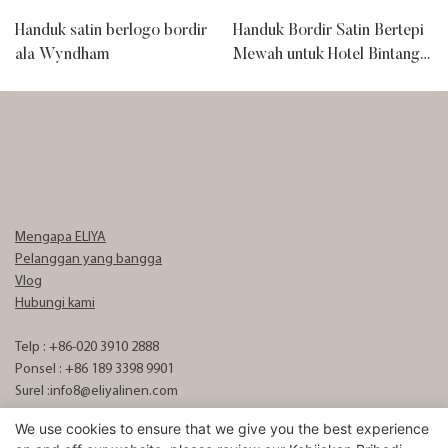
Handuk satin berlogo bordir
Handuk Bordir Satin Bertepi
ala Wyndham
Mewah untuk Hotel Bintang
Lima
Mengapa ELIYA
Pelanggan yang bangga
Vlog
Hubungi kami
Telp : +86-020 3910 2888
Ponsel : +86 189 3398 9901
Surel :
info8@eliyalinen.com
We use cookies to ensure that we give you the best experience