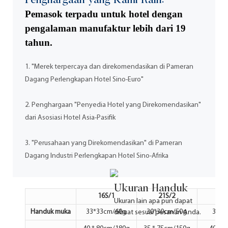
Penghargaan yang Kami Raih:
Pemasok terpadu untuk hotel dengan
pengalaman manufaktur lebih dari 19
tahun.
1. "Merek terpercaya dan direkomendasikan di Pameran
Dagang Perlengkapan Hotel Sino-Euro"
2. Penghargaan "Penyedia Hotel yang Direkomendasikan"
dari Asosiasi Hotel Asia-Pasifik
3. "Perusahaan yang Direkomendasikan" di Pameran
Dagang Industri Perlengkapan Hotel Sino-Afrika
Ukuran Handuk
16S/1
21S/2
3
Ukuran lain apa pun dapat
Handuk muka
33*33cm/60g
30*30cm/50g
33*3
dibuat sesuai pesanan Anda.