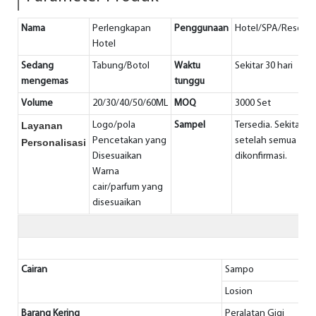
Nama
Perlengkapan
Penggunaan
Hotel/SPA/Resor/
Hotel
Sedang
Tabung/Botol
Waktu
Sekitar 30 hari
mengemas
tunggu
Volume
20/30/40/50/60ML
MOQ
3000 Set
Layanan
Logo/pola
Sampel
Tersedia. Sekitar 10
Pencetakan yang
setelah semua des
Personalisasi
Disesuaikan
dikonfirmasi.
Warna
cair/parfum yang
disesuaikan
Cairan
Sampo
Losion
Barang Kering
Peralatan Gigi