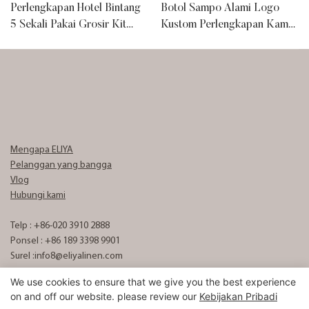
Perlengkapan Hotel Bintang
Botol Sampo Alami Logo
5 Sekali Pakai Grosir Kit
Kustom Perlengkapan Kamar
Logo Kustom
Hotel untuk Kamar Mandi
Mengapa ELIYA
Pelanggan yang bangga
Vlog
Hubungi kami
Telp : +86-020 3910 2888
Ponsel : +86 189 3398 9901
Surel :
info8@eliyalinen.com
We use cookies to ensure that we give you the best experience
on and off our website. please review our
Kebijakan Pribadi
Hak Cipta © 2025 ELIYA Hotel Linen Co., Ltd |
Peta Situs
粤ICP备