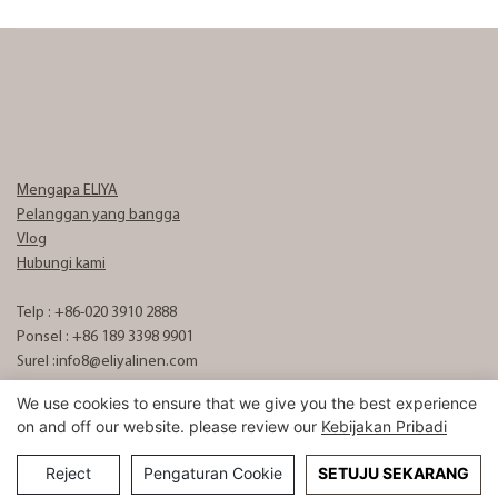
Mengapa ELIYA
Pelanggan yang bangga
Vlog
Hubungi kami
Telp : +86-020 3910 2888
Ponsel : +86 189 3398 9901
Surel :
info8@eliyalinen.com
We use cookies to ensure that we give you the best experience
on and off our website. please review our
Kebijakan Pribadi
Hak Cipta © 2025 ELIYA Hotel Linen Co., Ltd |
Peta Situs
粤ICP备
15074832号
Reject
Pengaturan Cookie
SETUJU SEKARANG