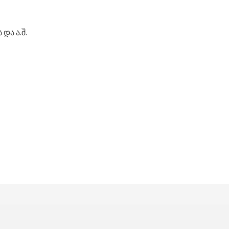
 და ა.შ.