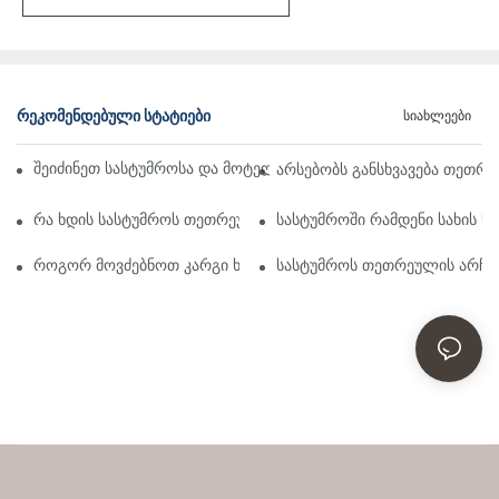
ᲠᲔᲙᲝᲛᲔᲜᲓᲔᲑᲣᲚᲘ ᲡᲢᲐᲢᲘᲔᲑᲘ
Სიახლეები
შეიძინეთ სასტუმროსა და მოტელის თეთრეული საბითუმო ონლ
არსებობს განსხვავება თეთრ
რა ხდის სასტუმროს თეთრეულს ასეთ კომფორტულს
სასტუმროში რამდენი სახის 
როგორ მოვძებნოთ კარგი ხარისხის ზეწრები, როგორიც სასტუმ
სასტუმროს თეთრეულის არჩევ