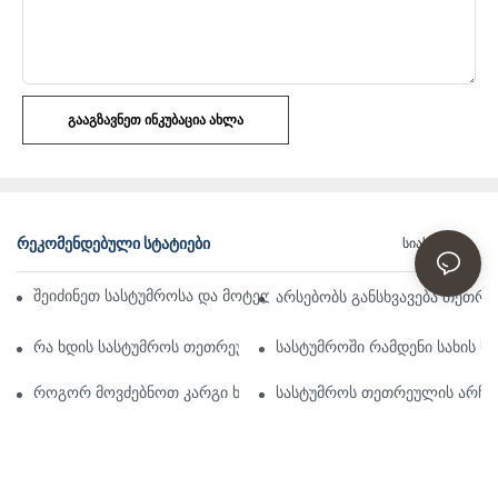
ᲒᲐᲐᲒᲖᲐᲕᲜᲔᲗ ᲘᲜᲙᲣᲑᲐᲪᲘᲐ ᲐᲮᲚᲐ
ᲠᲔᲙᲝᲛᲔᲜᲓᲔᲑᲣᲚᲘ ᲡᲢᲐᲢᲘᲔᲑᲘ
Სიახლეები
შეიძინეთ სასტუმროსა და მოტელის თეთრეული საბითუმო ონლ
არსებობს განსხვავება თეთრ
რა ხდის სასტუმროს თეთრეულს ასეთ კომფორტულს
სასტუმროში რამდენი სახის 
როგორ მოვძებნოთ კარგი ხარისხის ზეწრები, როგორიც სასტუმ
სასტუმროს თეთრეულის არჩევ